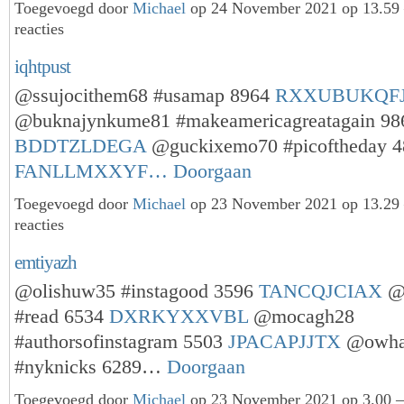
Toegevoegd door
Michael
op 24 November 2021 op 13.5
reacties
iqhtpust
@ssujocithem68 #usamap 8964
RXXUBUKQF
@buknajynkume81 #makeamericagreatagain 98
BDDTZLDEGA
@guckixemo70 #picoftheday 4
FANLLMXXYF…
Doorgaan
Toegevoegd door
Michael
op 23 November 2021 op 13.2
reacties
emtiyazh
@olishuw35 #instagood 3596
TANCQJCIAX
@u
#read 6534
DXRKYXXVBL
@mocagh28
#authorsofinstagram 5503
JPACAPJJTX
@owha
#nyknicks 6289…
Doorgaan
Toegevoegd door
Michael
op 23 November 2021 op 3.00 —