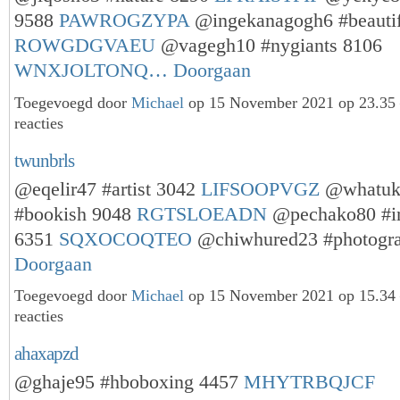
9588
PAWROGZYPA
@ingekanagogh6 #beautif
ROWGDGVAEU
@vagegh10 #nygiants 8106
WNXJOLTONQ…
Doorgaan
Toegevoegd door
Michael
op 15 November 2021 op 23.3
reacties
twunbrls
@eqelir47 #artist 3042
LIFSOOPVGZ
@whatuk
#bookish 9048
RGTSLOEADN
@pechako80 #i
6351
SQXOCOQTEO
@chiwhured23 #photogr
Doorgaan
Toegevoegd door
Michael
op 15 November 2021 op 15.3
reacties
ahaxapzd
@ghaje95 #hboboxing 4457
MHYTRBQJCF