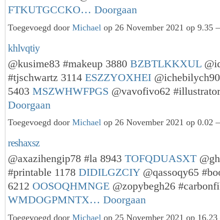
FTKUTGCCKO…
Doorgaan
Toegevoegd door
Michael
op 26 November 2021 op 9.35 —
khlvqtiy
@kusime83 #makeup 3880
BZBTLKKXUL
@id
#tjschwartz 3114
ESZZYOXHEI
@ichebilych90 
5403
MSZWHWFPGS
@vavofivo62 #illustrat
Doorgaan
Toegevoegd door
Michael
op 26 November 2021 op 0.02 —
reshaxsz
@axazihengip78 #la 8943
TOFQDUASXT
@gh
#printable 1178
DIDILGZCIY
@qassoqy65 #bo
6212
OOSOQHMNGE
@zopybegh26 #carbonfi
WMDOGPMNTX…
Doorgaan
Toegevoegd door
Michael
op 25 November 2021 op 16.2