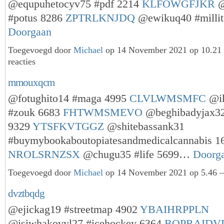
@equpuhetocyv75 #pdf 2214
KLFOWGFJKR
@
#potus 8286
ZPTRLKNJDQ
@ewikuq40 #milli
Doorgaan
Toegevoegd door
Michael
op 14 November 2021 op 10.2
reacties
mmouxqcm
@fotughito14 #maga 4995
CLVLWMSMFC
@ik
#zouk 6683
FHTWMSMEVO
@beghibadyjax32
9329
YTSFKVTGGZ
@shitebassank31
#buymybookaboutopiatesandmedicalcannabis 1
NROLSRNZSX
@chugu35 #life 5699…
Doorg
Toegevoegd door
Michael
op 14 November 2021 op 5.46 —
dvztbqdg
@ejickag19 #streetmap 4902
YBAIHRPPLN
@isiwhakovyl27 #icehockey 6364
BQPRAIDV