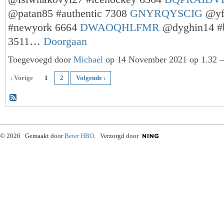
@patan85 #authentic 7308
GNYRQYSCIG
@yf
#newyork 6664
DWAOQHLFMR
@dyghin14 #
3511…
Doorgaan
Toegevoegd door
Michael
op 14 November 2021 op 1.32 —
‹ Vorige
1
2
Volgende ›
© 2026 Gemaakt door
Beter HBO
. Verzorgd door