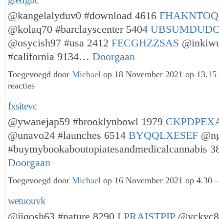
@kangelalyduv0 #download 4616
FHAKNTO
@kolaq70 #barclayscenter 5404
UBSUMDUDC
@osycish97 #usa 2412
FECGHZZSAS
@inkiw
#california 9134…
Doorgaan
Toegevoegd door
Michael
op 18 November 2021 op 13.1
reacties
fxsitevc
@ywanejap59 #brooklynbowl 1979
CKPDPEX
@unavo24 #launches 6514
BYQQLXESEF
@ng
#buymybookaboutopiatesandmedicalcannabis 
Doorgaan
Toegevoegd door
Michael
op 16 November 2021 op 4.30 —
wetuouvk
@jiqosh63 #nature 8290
LPRAISTPIP
@yckyc82