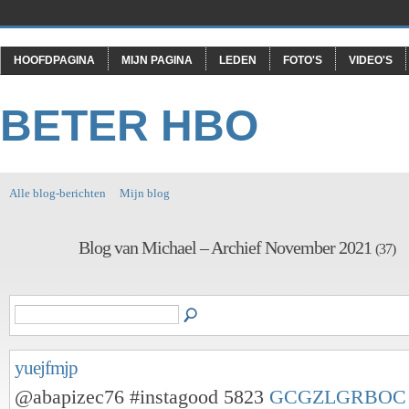
HOOFDPAGINA
MIJN PAGINA
LEDEN
FOTO'S
VIDEO'S
BETER HBO
Alle blog-berichten
Mijn blog
Blog van Michael – Archief November 2021
(37)
yuejfmjp
@abapizec76 #instagood 5823
GCGZLGRBOC