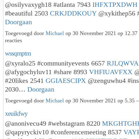
@osilyvaxygh18 #atlanta 7943
IHFXTPXDWH
#beautiful 2503
CRKJDDKOUY
@xykithep56 
Doorgaan
Toegevoegd door
Michael
op 30 November 2021 op 12.3
reacties
wssqmptm
@xyralo25 #communityevents 6657
RJLQWV
@afygochyluv11 #share 8993
VHFIUAVFXX
@
#20likes 2541
GGIAESCIPX
@zenguwhu4 #inst
2030…
Doorgaan
Toegevoegd door
Michael
op 30 November 2021 op 5.35 —
xeuikfwy
@anonivecu49 #webstagram 8220
MKGHTGH
@qapyryckiv10 #conferencemeeting 8537
VAY