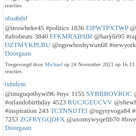
reacties
nbxabdxf
@uruwheke45 #politics 1836
EIPWTPXTWP
@e
#afrobeats 3840
FFKMRABSIR
@harylir95 #ra
OZTMYKPLBU
@ngowhoshywun68 #newyor
Doorgaan
Toegevoegd door
Michael
op 24 November 2021 op 16.1
reacties
ixfndysn
@utuguqothywi96 #nyc 1155
SYBBBOVROC
#orlandobirthday 4523
RUCJGEUCVV
@shewh
#inspiration 243
TCTNNIJTEI
@ngytyvoga84 #t
7253
ZGFBYGQDFX
@axomywyqefib70 #lov
Doorgaan