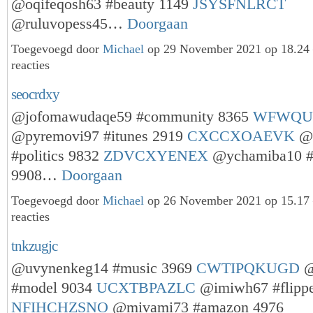
@oqifeqosh63 #beauty 1149
JSYSFNLRCT
@ruluvopess45…
Doorgaan
Toegevoegd door
Michael
op 29 November 2021 op 18.2
reacties
seocrdxy
@jofomawudaqe59 #community 8365
WFWQU
@pyremovi97 #itunes 2919
CXCCXOAEVK
@q
#politics 9832
ZDVCXYENEX
@ychamiba10 #
9908…
Doorgaan
Toegevoegd door
Michael
op 26 November 2021 op 15.1
reacties
tnkzugjc
@uvynenkeg14 #music 3969
CWTIPQKUGD
@
#model 9034
UCXTBPAZLC
@imiwh67 #flippe
NFIHCHZSNO
@mivami73 #amazon 4976