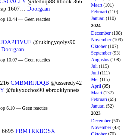
CSOACLY
@ifeduqi88 #book 366
Maart
(101)
#rap 1607…
Doorgaan
Februari
(110)
Januari
(110)
 op 10.44 — Geen reacties
2024
December
(108)
November
(109)
IJOAPFIVUE
@rukingyqolys90
Oktober
(107)
Doorgaan
September
(93)
Augustus
(108)
 op 10.07 — Geen reacties
Juli
(115)
Juni
(111)
Mei
(115)
7216
CMBMRJJDQB
@usseredy42
April
(95)
Y
@fukyxochos90 #brooklynnets
Maart
(137)
Februari
(65)
Januari
(52)
 op 6.10 — Geen reacties
2023
December
(50)
November
(43)
s 6695
FRMTRKBOSX
Oktober
(70)