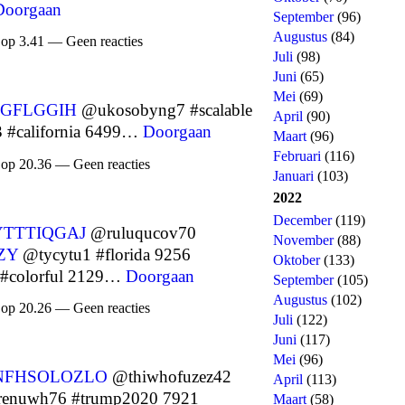
Doorgaan
September
(96)
Augustus
(84)
 op 3.41 — Geen reacties
Juli
(98)
Juni
(65)
Mei
(69)
GFLGGIH
@ukosobyng7 #scalable
April
(90)
 #california 6499…
Doorgaan
Maart
(96)
Februari
(116)
 op 20.36 — Geen reacties
Januari
(103)
2022
December
(119)
TTTIQGAJ
@ruluqucov70
November
(88)
ZY
@tycytu1 #florida 9256
Oktober
(133)
#colorful 2129…
Doorgaan
September
(105)
Augustus
(102)
 op 20.26 — Geen reacties
Juli
(122)
Juni
(117)
Mei
(96)
NFHSOLOZLO
@thiwhofuzez42
April
(113)
enuwh76 #trump2020 7921
Maart
(58)