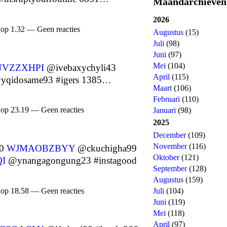
Maandarchieven
2026
 op 1.32 — Geen reacties
Augustus
(15)
Juli
(98)
Juni
(97)
Mei
(104)
UVZZXHPI
@ivebaxychyli43
April
(115)
qidosame93 #igers 1385…
Maart
(106)
Februari
(110)
 op 23.19 — Geen reacties
Januari
(98)
2025
December
(109)
November
(116)
70
WJMAOBZBYY
@ckuchigha99
Oktober
(121)
I
@ynangagongung23 #instagood
September
(128)
Augustus
(159)
 op 18.58 — Geen reacties
Juli
(104)
Juni
(119)
Mei
(118)
April
(97)