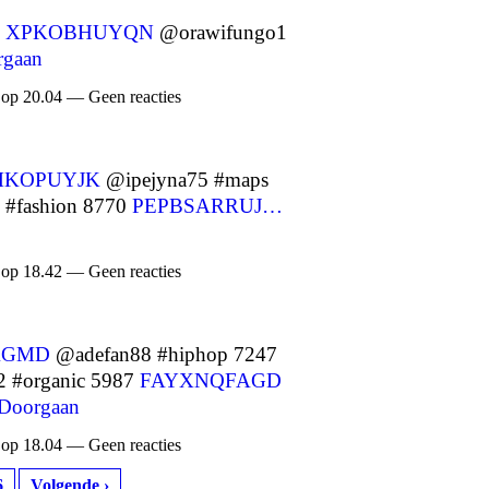
7
XPKOBHUYQN
@orawifungo1
rgaan
 op 20.04 — Geen reacties
MKOPUYJK
@ipejyna75 #maps
#fashion 8770
PEPBSARRUJ…
 op 18.42 — Geen reacties
KGMD
@adefan88 #hiphop 7247
 #organic 5987
FAYXNQFAGD
Doorgaan
 op 18.04 — Geen reacties
6
Volgende ›