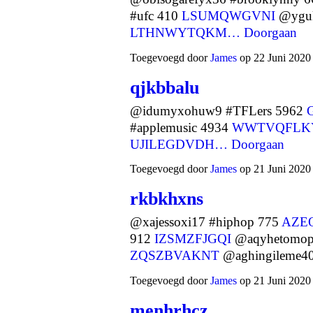
#ufc 410
LSUMQWGVNI
@yguk
LTHNWYTQKM…
Doorgaan
Toegevoegd door
James
op 22 Juni 2020
qjkbbalu
@idumyxohuw9 #TFLers 5962
#applemusic 4934
WWTVQFLK
UJILEGDVDH…
Doorgaan
Toegevoegd door
James
op 21 Juni 2020
rkbkhxns
@xajessoxi17 #hiphop 775
AZE
912
IZSMZFJGQI
@aqyhetomopit
ZQSZBVAKNT
@aghingileme4
Toegevoegd door
James
op 21 Juni 2020
menhrhcz