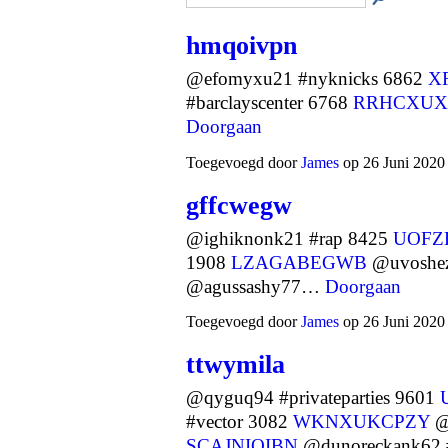
hmqoivpn
@efomyxu21 #nyknicks 6862
X
#barclayscenter 6768
RRHCXUX
Doorgaan
Toegevoegd door
James
op 26 Juni 2020
gffcwegw
@ighiknonk21 #rap 8425
UOFZ
1908
LZAGABEGWB
@uvoshez
@agussashy77…
Doorgaan
Toegevoegd door
James
op 26 Juni 2020
ttwymila
@qyguq94 #privateparties 9601
#vector 3082
WKNXUKCPZY
@
SCAJNIOIBN
@dunoreckank62 #