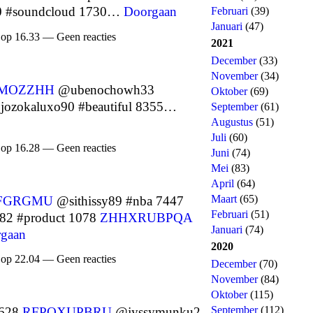
 #soundcloud 1730…
Doorgaan
Februari
(39)
Januari
(47)
 op 16.33 — Geen reacties
2021
December
(33)
November
(34)
MOZZHH
@ubenochowh33
Oktober
(69)
ozokaluxo90 #beautiful 8355…
September
(61)
Augustus
(51)
Juli
(60)
 op 16.28 — Geen reacties
Juni
(74)
Mei
(83)
April
(64)
Maart
(65)
FGRGMU
@sithissy89 #nba 7447
Februari
(51)
2 #product 1078
ZHHXRUBPQA
Januari
(74)
gaan
2020
 op 22.04 — Geen reacties
December
(70)
November
(84)
Oktober
(115)
September
(112)
6628
RFPOXUPBRU
@jyssymunku2