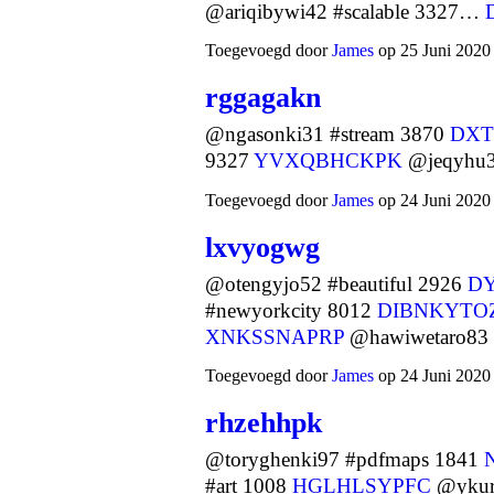
@ariqibywi42 #scalable 3327…
Toegevoegd door
James
op 25 Juni 2020
rggagakn
@ngasonki31 #stream 3870
DXT
9327
YVXQBHCKPK
@jeqyhu3
Toegevoegd door
James
op 24 Juni 2020
lxvyogwg
@otengyjo52 #beautiful 2926
DY
#newyorkcity 8012
DIBNKYTO
XNKSSNAPRP
@hawiwetaro83 
Toegevoegd door
James
op 24 Juni 2020
rhzehhpk
@toryghenki97 #pdfmaps 1841
#art 1008
HGLHLSYPFC
@ykur