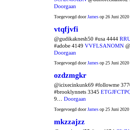
Doorgaan
Toegevoegd door
James
op 26 Juni 2020
vtqfjvfi
@gudikaknesh50 #usa 4444
RR
#adobe 4149
VVFLSANOMN
@y
Doorgaan
Toegevoegd door
James
op 25 Juni 2020
ozdzmgkr
@icixecinkunk69 #followme 37
#brooklynnets 3345
ETGJFCTPQ
9…
Doorgaan
Toegevoegd door
James
op 25 Juni 2020
mkzzajzz