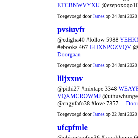
ETCBNWVYXU
@ezepoxoqo10
Toegevoegd door
James
op 24 Juni 2020
pvsiuyfr
@edigha40 #follow 5988
YEHK
#ebooks 467
GHXNPOZVQV
@j
Doorgaan
Toegevoegd door
James
op 24 Juni 2020
liljxxnv
@pithi27 #mixtape 3348
WEAY
VQXMCROWMJ
@uthuwhunge8
@engyfafo38 #love 7857…
Door
Toegevoegd door
James
op 22 Juni 2020
ufcpfmle
@obisogarefyx36 #brooklynny 