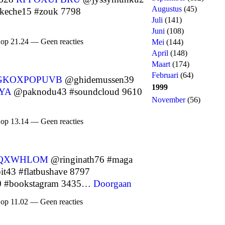
Augustus
(45)
eche15 #zouk 7798
Juli
(141)
Juni
(108)
 op 21.24 — Geen reacties
Mei
(144)
April
(148)
Maart
(174)
Februari
(64)
GKOXPOPUVB
@ghidemussen39
1999
YA
@paknodu43 #soundcloud 9610
November
(56)
 op 13.14 — Geen reacties
QXWHLOM
@ringinath76 #maga
43 #flatbushave 8797
0 #bookstagram 3435…
Doorgaan
 op 11.02 — Geen reacties