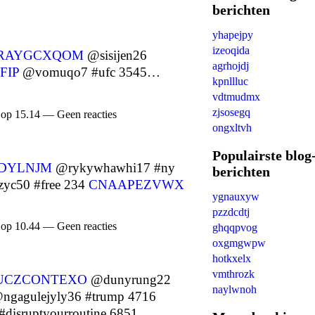
berichten
yhapejpy
izeoqida
RAYGCXQOM
@sisijen26
agrhojdj
FIP
@vomuqo7 #ufc 3545…
kpnllluc
vdtmudmx
zjsosegq
 op 15.14 — Geen reacties
ongxltvh
Populairste blog
DYLNJM
@rykywhawhi17 #ny
berichten
yc50 #free 234
CNAAPEZVWX
ygnauxyw
pzzdcdtj
 op 10.44 — Geen reacties
ghqqpvog
oxgmgwpw
hotkxelx
vmthrozk
UCZCONTEXO
@dunyrung22
naylwnoh
ngagulejyly36 #trump 4716
disruptyourroutine 6851…