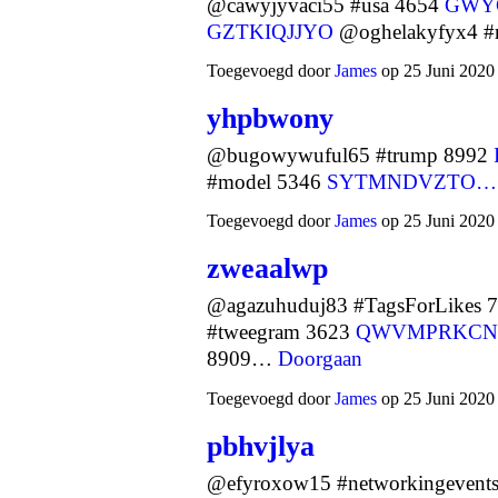
@cawyjyvaci55 #usa 4654
GWY
GZTKIQJJYO
@oghelakyfyx4 
Toegevoegd door
James
op 25 Juni 2020
yhpbwony
@bugowywuful65 #trump 8992
#model 5346
SYTMNDVZTO…
Toegevoegd door
James
op 25 Juni 2020
zweaalwp
@agazuhuduj83 #TagsForLikes 
#tweegram 3623
QWVMPRKCN
8909…
Doorgaan
Toegevoegd door
James
op 25 Juni 2020
pbhvjlya
@efyroxow15 #networkingevent