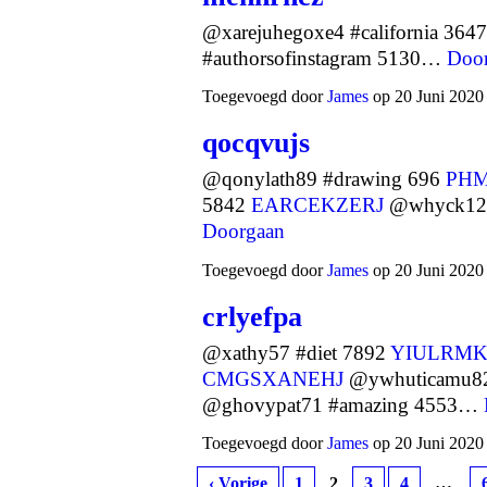
@xarejuhegoxe4 #california 364
#authorsofinstagram 5130…
Doo
Toegevoegd door
James
op 20 Juni 2020
qocqvujs
@qonylath89 #drawing 696
PH
5842
EARCEKZERJ
@whyck12 
Doorgaan
Toegevoegd door
James
op 20 Juni 2020
crlyefpa
@xathy57 #diet 7892
YIULRM
CMGSXANEHJ
@ywhuticamu82
@ghovypat71 #amazing 4553…
Toegevoegd door
James
op 20 Juni 2020
‹ Vorige
1
2
3
4
…