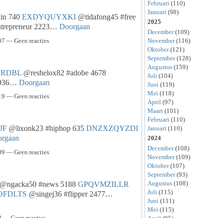
Februari
(110)
Januari
(98)
ain 740
EXDYQUYXKI
@tidafong45 #free
2025
trepreneur 2223…
Doorgaan
December
(109)
7 — Geen reacties
November
(116)
Oktober
(121)
September
(128)
Augustus
(159)
RDBL
@reshelox82 #adobe 4678
Juli
(104)
y 936…
Doorgaan
Juni
(119)
Mei
(118)
9 — Geen reacties
April
(97)
Maart
(101)
Februari
(110)
JF
@lixonk23 #hiphop 635
DNZXZQYZDI
Januari
(110)
rgaan
2024
December
(108)
9 — Geen reacties
November
(109)
Oktober
(107)
September
(93)
Augustus
(108)
@ngacka50 #news 5188
GPQVMZILLR
Juli
(115)
OFDLTS
@singej36 #flipper 2477…
Juni
(111)
Mei
(115)
 — Geen reacties