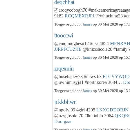
deqchhat
@aroqycobogh70 #makeamericagreatag
9182
RCQMEXRJPJ
@whuching23 #en
Toegevoegd door
James
op 30 Mei 2020 op 17.0
ttooccwi
@eniqimughesu12 #usa 4854
MFNRAH
JJRPFCUZTE
@knizosicole20 #famil
Toegevoegd door
James
op 30 Mei 2020 op 15.1
zrqexnin
@husehadev78 #news 63
FLCVYWOD
@uwhimusyj31 #northkorea 3034…
Doo
Toegevoegd door
James
op 30 Mei 2020 op 13.0
jckkbhwn
@ngofyl99 #girl 4205
LKXGDDORJN
@uzygosokn70 #linkinbio 3064
QKQR
Doorgaan
Toegevoegd door
James
op 30 Mei 2020 op 4.34