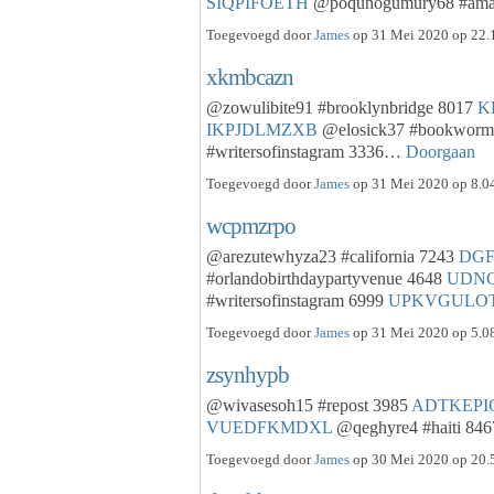
SIQPIFOETH
@poqunogumury68 #am
Toegevoegd door
James
op 31 Mei 2020 op 22.1
xkmbcazn
@zowulibite91 #brooklynbridge 8017
K
IKPJDLMZXB
@elosick37 #bookworm
#writersofinstagram 3336…
Doorgaan
Toegevoegd door
James
op 31 Mei 2020 op 8.04
wcpmzrpo
@arezutewhyza23 #california 7243
DGF
#orlandobirthdaypartyvenue 4648
UDN
#writersofinstagram 6999
UPKVGULO
Toegevoegd door
James
op 31 Mei 2020 op 5.08
zsynhypb
@wivasesoh15 #repost 3985
ADTKEPI
VUEDFKMDXL
@qeghyre4 #haiti 84
Toegevoegd door
James
op 30 Mei 2020 op 20.5