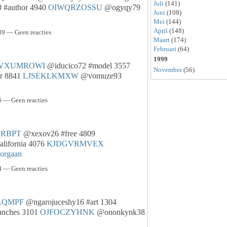
Juli
(141)
 #author 4940
OIWQRZOSSU
@ogyqy79
Juni
(108)
Mei
(144)
April
(148)
9 — Geen reacties
Maart
(174)
Februari
(64)
1999
VXUMROWI
@iducico72 #model 3557
November
(56)
er 8841
LJSEKLKMXW
@vomuze93
 — Geen reacties
PRBPT
@xexov26 #free 4809
lifornia 4076
KJDGVRMVEX
orgaan
 — Geen reacties
LQMPF
@ngarojuceshy16 #art 1304
unches 3101
OJFOCZYHNK
@ononkynk38