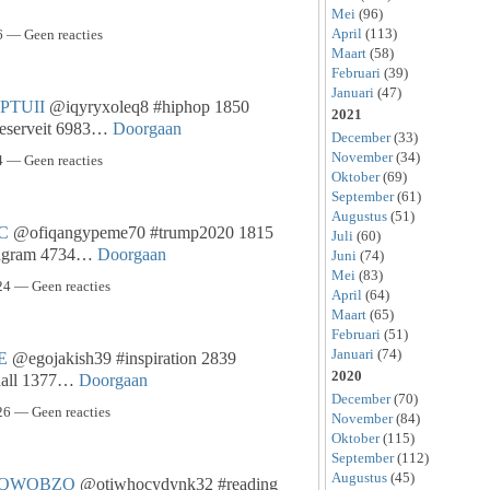
Mei
(96)
April
(113)
 — Geen reacties
Maart
(58)
Februari
(39)
Januari
(47)
IPTUII
@iqyryxoleq8 #hiphop 1850
2021
eserveit 6983…
Doorgaan
December
(33)
November
(34)
 — Geen reacties
Oktober
(69)
September
(61)
Augustus
(51)
C
@ofiqangypeme70 #trump2020 1815
Juli
(60)
tagram 4734…
Doorgaan
Juni
(74)
Mei
(83)
4 — Geen reacties
April
(64)
Maart
(65)
Februari
(51)
Januari
(74)
E
@egojakish39 #inspiration 2839
2020
hall 1377…
Doorgaan
December
(70)
6 — Geen reacties
November
(84)
Oktober
(115)
September
(112)
Augustus
(45)
QWOBZO
@otiwhocydynk32 #reading