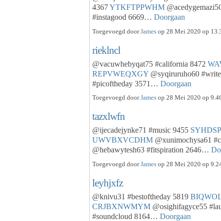
4367
YTKFTPPWHM
@acedygemazi50
#instagood 6669…
Doorgaan
Toegevoegd door
James
op 28 Mei 2020 op 13.3
rieklncl
@vacuwhebyqat75 #california 8472
WA
REPVWEQXGY
@syqiruruho60 #writ
#picoftheday 3571…
Doorgaan
Toegevoegd door
James
op 28 Mei 2020 op 9.46
tazxlwfn
@ijecadejynke71 #music 9455
SYHDS
UWVBXVCDHM
@xunimochysa61 #ca
@hebawytesh63 #fitspiration 2646…
Do
Toegevoegd door
James
op 28 Mei 2020 op 9.24
leyhjxfz
@knivu31 #bestoftheday 5819
BIQWO
CRJBXNWMYM
@osighifagyce55 #la
#soundcloud 8164…
Doorgaan