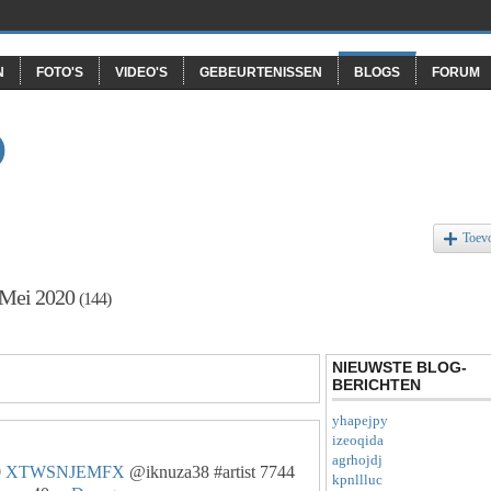
N
FOTO'S
VIDEO'S
GEBEURTENISSEN
BLOGS
FORUM
O
Toev
f Mei 2020
(144)
NIEUWSTE BLOG-
BERICHTEN
yhapejpy
izeoqida
agrhojdj
0
XTWSNJEMFX
@iknuza38 #artist 7744
kpnllluc