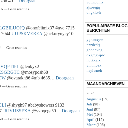
azon 40…
Doorgaan
vdtmudmx
zjsosegq
6 — Geen reacties
ongxltvh
POPULAIRSTE BLOG
LGBILUOJQ
@onofelimix37 #nyc 7715
BERICHTEN
 7044
UUPSKVEREA
@ackurynycy10
ygnauxyw
pzzdcdtj
 — Geen reacties
ghqqpvog
oxgmgwpw
hotkxelx
vmthrozk
VQPTIPL
@lenkyx2
naylwnoh
CSGRGTC
@mosyposh68
TW
@ovarakn86 #rnb 4635…
Doorgaan
MAANDARCHIEVEN
 — Geen reacties
2026
Augustus
(15)
Juli
(98)
CLI
@shygh97 #babyshowers 9133
Juni
(97)
67
JRJVUSSFXA
@yvoqega59…
Doorgaan
Mei
(104)
9 — Geen reacties
April
(115)
Maart
(106)