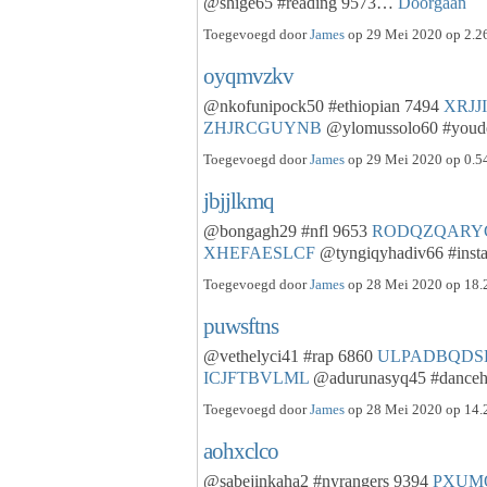
@shige65 #reading 9573…
Doorgaan
Toegevoegd door
James
op 29 Mei 2020 op 2.26
oyqmvzkv
@nkofunipock50 #ethiopian 7494
XRJJ
ZHJRCGUYNB
@ylomussolo60 #youd
Toegevoegd door
James
op 29 Mei 2020 op 0.54
jbjjlkmq
@bongagh29 #nfl 9653
RODQZQARY
XHEFAESLCF
@tyngiqyhadiv66 #ins
Toegevoegd door
James
op 28 Mei 2020 op 18.2
puwsftns
@vethelyci41 #rap 6860
ULPADBQDS
ICJFTBVLML
@adurunasyq45 #dance
Toegevoegd door
James
op 28 Mei 2020 op 14.2
aohxclco
@sabejinkaha2 #nyrangers 9394
PXUM