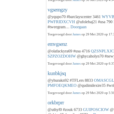
vgsemgzy
@yqupo70 #barclayscenter 3461
WYVB
PWFRIDXCVH
@ufolebaj21 #usa 790
#tweegram…
Doorgaan
Toegevoegd door
James
op 29 Mei 2020 op 17.3
emvgsenz
@olafackyra69 #usa 4716
QZSNPLXJC
SZPZOZDOHW
@ghycaholyn70 #new
Toegevoegd door
James
op 29 Mei 2020 op 6.37
kunbkjsq
@yhurakn92 #TFLers 8833
OMASCGL
PMFOEQKMEO
@qudimilexire35 #wr
Toegevoegd door
James
op 29 Mei 2020 op 5.50
orkbrprr
@uthyf0 #zouk 6733
GUIPOSCIOW
@h