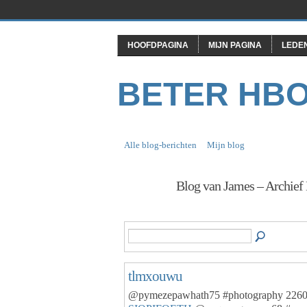
HOOFDPAGINA
MIJN PAGINA
LEDE
BETER HB
Alle blog-berichten
Mijn blog
Blog van James – Archie
tlmxouwu
@pymezepawhath75 #photography 226