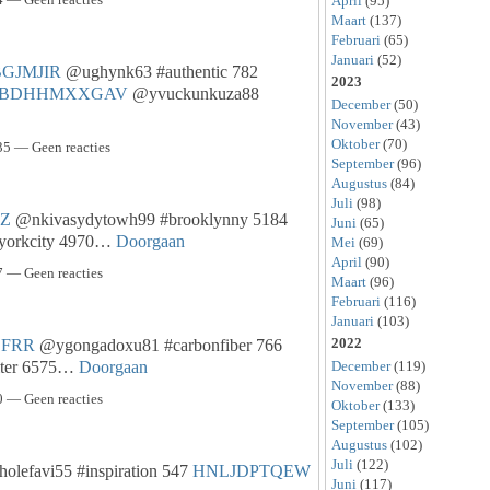
April
(95)
Maart
(137)
Februari
(65)
Januari
(52)
GJMJIR
@ughynk63 #authentic 782
2023
BDHHMXXGAV
@yvuckunkuza88
December
(50)
November
(43)
Oktober
(70)
5 — Geen reacties
September
(96)
Augustus
(84)
Juli
(98)
Z
@nkivasydytowh99 #brooklynny 5184
Juni
(65)
yorkcity 4970…
Doorgaan
Mei
(69)
April
(90)
 — Geen reacties
Maart
(96)
Februari
(116)
Januari
(103)
2022
FRR
@ygongadoxu81 #carbonfiber 766
December
(119)
iter 6575…
Doorgaan
November
(88)
 — Geen reacties
Oktober
(133)
September
(105)
Augustus
(102)
Juli
(122)
olefavi55 #inspiration 547
HNLJDPTQEW
Juni
(117)