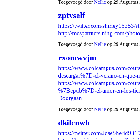
Toegevoegd door
Nellie
op 29 Augustus 
zptvself
https://twitter.com/shirley1635
http://mcspartners.ning.com/ph
Toegevoegd door
Nellie
op 29 Augustus 
rxomwvjm
https://www.colcampus.com/cour
descargar%7D-el-verano-en-que-
https://www.colcampus.com/cours
%7Bepub%7D-el-amor-en-los-tiem
Doorgaan
Toegevoegd door
Nellie
op 29 Augustus 
dkilcnwh
https://twitter.com/JoseSherid9