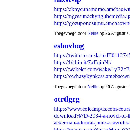
https://aknycunamomo.amebaown
https://ngessimachyng.themedia.j
https://gozuponosumu.amebaow
Toegevoegd door
Nellie
op 26 Augustus 
esbuvbog
https://twitter.com/JarredT0112
https://bitbin.it/7xFqiuNr/
https://wakelet.com/wake/1yE
https://owhazykynkass.amebaow
Toegevoegd door
Nellie
op 26 Augustus 
otrtlgrg
https://www.colcampus.com/cour
download%7D-2034-a-novel-of-the
ackerman-admiral-james-stavridis
https://twitter.com/SusanMonta