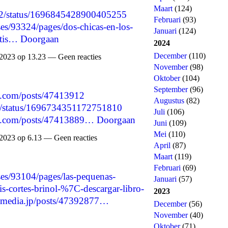
Maart
(124)
342/status/1696845428900405255
Februari
(93)
s/93324/pages/dos-chicas-en-los-
Januari
(124)
atis…
Doorgaan
2024
December
(110)
2023 op 13.23 — Geen reacties
November
(98)
Oktober
(104)
September
(96)
d.com/posts/47413912
Augustus
(82)
07/status/1696734351172751810
Juli
(106)
d.com/posts/47413889…
Doorgaan
Juni
(109)
Mei
(110)
2023 op 6.13 — Geen reacties
April
(87)
Maart
(119)
Februari
(69)
es/93104/pages/las-pequenas-
Januari
(57)
s-cortes-brinol-%7C-descargar-libro-
2023
hemedia.jp/posts/47392877…
December
(56)
November
(40)
Oktober
(71)