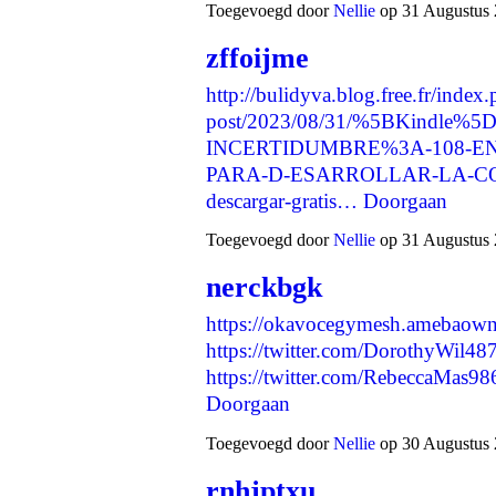
Toegevoegd door
Nellie
op 31 Augustus 
zffoijme
http://bulidyva.blog.free.fr/index
post/2023/08/31/%5BKindle%
INCERTIDUMBRE%3A-108-E
PARA-D-ESARROLLAR-LA-CO
descargar-gratis…
Doorgaan
Toegevoegd door
Nellie
op 31 Augustus 
nerckbgk
https://okavocegymesh.amebaow
https://twitter.com/DorothyWil
https://twitter.com/RebeccaMas
Doorgaan
Toegevoegd door
Nellie
op 30 Augustus 
rnhjptxu