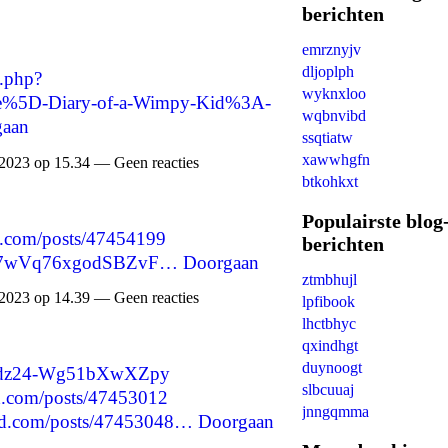
berichten
emrznyjv
dljoplph
x.php?
wyknxloo
e%5D-Diary-of-a-Wimpy-Kid%3A-
wqbnvibd
gaan
ssqtiatw
xawwhgfn
2023 op 15.34 — Geen reacties
btkohkxt
Populairste blog
d.com/posts/47454199
berichten
Qeho7wVq76xgodSBZvF…
Doorgaan
ztmbhujl
2023 op 14.39 — Geen reacties
lpfibook
lhctbhyc
qxindhgt
duynoogt
5Ywdz24-Wg51bXwXZpy
slbcuuaj
d.com/posts/47453012
jnngqmma
nd.com/posts/47453048…
Doorgaan