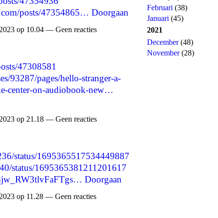
/posts/47354936
Februari
(38)
d.com/posts/47354865…
Doorgaan
Januari
(45)
2023 op 10.04 — Geen reacties
2021
December
(48)
November
(28)
/posts/47308581
s/93287/pages/hello-stranger-a-
rine-center-on-audiobook-new…
2023 op 21.18 — Geen reacties
67236/status/1695365517534449887
3740/status/1695365381211201617
nF8jw_RW3tlvFaFTgs…
Doorgaan
2023 op 11.28 — Geen reacties