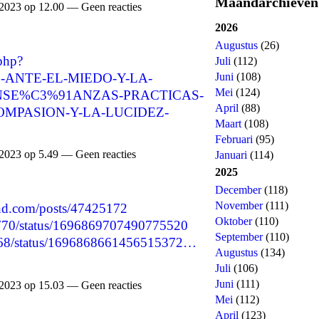
Maandarchieven
2023 op 12.00 — Geen reacties
2026
Augustus
(26)
.php?
Juli
(112)
5D-ANTE-EL-MIEDO-Y-LA-
Juni
(108)
Mei
(124)
NSE%C3%91ANZAS-PRACTICAS-
April
(88)
MPASION-Y-LA-LUCIDEZ-
Maart
(108)
Februari
(95)
2023 op 5.49 — Geen reacties
Januari
(114)
2025
December
(118)
November
(111)
nd.com/posts/47425172
Oktober
(110)
48770/status/1696869707490775520
September
(110)
9868/status/1696868661456515372…
Augustus
(134)
Juli
(106)
Juni
(111)
2023 op 15.03 — Geen reacties
Mei
(112)
April
(123)