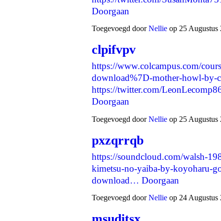
Doorgaan
Toegevoegd door
Nellie
op 25 Augustus 
clpifvpv
https://www.colcampus.com/cour
download%7D-mother-howl-by-cra
https://twitter.com/LeonLecom
Doorgaan
Toegevoegd door
Nellie
op 25 Augustus 
pxzqrrqb
https://soundcloud.com/walsh-198
kimetsu-no-yaiba-by-koyoharu-g
download…
Doorgaan
Toegevoegd door
Nellie
op 24 Augustus 
msuditsx