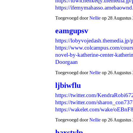
https://luwichenkeqy.themedia.jp
https://ifemymahasso.amebaown
Toegevoegd door
Nellie
op 28 Augustus 
eamgupsv
https://lobyvojedash.themedia.jp
https://www.colcampus.com/course
novel-by-katherine-center-kathe
Doorgaan
Toegevoegd door
Nellie
op 26 Augustus 
ljbiwflu
https://twitter.com/KendraRobi
https://twitter.com/sharon_con7
https://wakelet.com/wake/oEB
Toegevoegd door
Nellie
op 26 Augustus 
haxstvlp