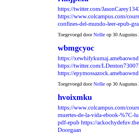
https://twitter.com/JasonCarey1
https://www.colcampus.com/course
confines-del-mundo-leer-epub-gr
Toegevoegd door
Nellie
op 30 Augustus 
wbmgcyoc
https://xewhifykumaj.amebaown
https://twitter.com/LDenton730
https://epymossazock.amebaown
Toegevoegd door
Nellie
op 30 Augustus 
hvoixmku
https://www.colcampus.com/cours
muertes-de-la-vida-ebook-%7C-lui
pdf-epub
https://ackochydefuv.t
Doorgaan