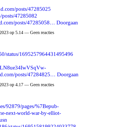
d.com/posts/47285025
p/posts/47285082
nd.com/posts/47285058…
Doorgaan
2023 op 5.14 — Geen reacties
7450/status/1695257964431495496
2cBLN8ue34IwVSqVw-
nd.com/posts/47284825…
Doorgaan
2023 op 4.17 — Geen reacties
ses/92879/pages/%7Bepub-
-next-world-war-by-elliot-
-usn
73186/status/1695158199224033778…