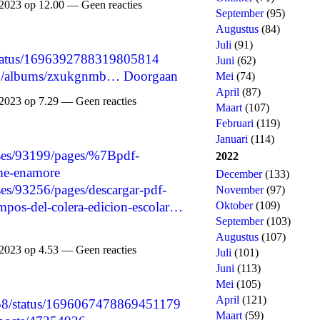
2023 op 12.00 — Geen reacties
September
(95)
Augustus
(84)
Juli
(91)
3/status/1696392788319805814
Juni
(62)
oto/albums/zxukgnmb…
Doorgaan
Mei
(74)
April
(87)
2023 op 7.29 — Geen reacties
Maart
(107)
Februari
(119)
Januari
(114)
ses/93199/pages/%7Bpdf-
2022
me-enamore
December
(133)
es/93256/pages/descargar-pdf-
November
(97)
Oktober
(109)
pos-del-colera-edicion-escolar…
September
(103)
Augustus
(107)
2023 op 4.53 — Geen reacties
Juli
(101)
Juni
(113)
Mei
(105)
April
(121)
3158/status/1696067478869451179
Maart
(59)