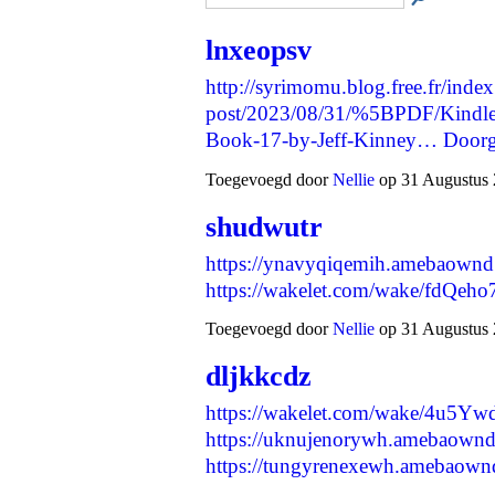
lnxeopsv
http://syrimomu.blog.free.fr/inde
post/2023/08/31/%5BPDF/Kindl
Book-17-by-Jeff-Kinney…
Door
Toegevoegd door
Nellie
op 31 Augustus 
shudwutr
https://ynavyqiqemih.amebaown
https://wakelet.com/wake/fd
Toegevoegd door
Nellie
op 31 Augustus 
dljkkcdz
https://wakelet.com/wake/4u
https://uknujenorywh.amebaown
https://tungyrenexewh.amebaow