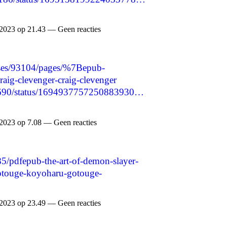
2023 op 21.43 — Geen reacties
ses/93104/pages/%7Bepub-
ig-clevenger-craig-clevenger
p8690/status/1694937757250883930…
2023 op 7.08 — Geen reacties
5/pdfepub-the-art-of-demon-slayer-
otouge-koyoharu-gotouge-
2023 op 23.49 — Geen reacties