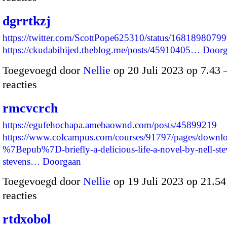
dgrrtkzj
https://twitter.com/ScottPope625310/status/168189807
https://ckudabihijed.theblog.me/posts/45910405…
Doorg
Toegevoegd door
Nellie
op 20 Juli 2023 op 7.43
reacties
rmcvcrch
https://egufehochapa.amebaownd.com/posts/45899219
https://www.colcampus.com/courses/91797/pages/downlo
%7Bepub%7D-briefly-a-delicious-life-a-novel-by-nell-ste
stevens…
Doorgaan
Toegevoegd door
Nellie
op 19 Juli 2023 op 21.5
reacties
rtdxobol