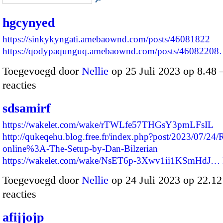
hgcynyed
https://sinkykyngati.amebaownd.com/posts/46081822
https://qodypaqunguq.amebaownd.com/posts/4608220
Toegevoegd door
Nellie
op 25 Juli 2023 op 8.48
reacties
sdsamirf
https://wakelet.com/wake/rTWLfe57THGsY3pmLFsIL
http://qukeqehu.blog.free.fr/index.php?post/2023/07/24/
online%3A-The-Setup-by-Dan-Bilzerian
https://wakelet.com/wake/NsET6p-3Xwv1ii1KSmHdJ…
Toegevoegd door
Nellie
op 24 Juli 2023 op 22.1
reacties
afijjojp