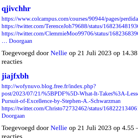
qjivchhr
https://www.colcampus.com/courses/90944/pages/perdida
https://twitter.com/TerenceJoh79688/status/168236481
https://twitter.com/ClemmieMoo99706/status/1682368
…
Doorgaan
Toegevoegd door
Nellie
op 21 Juli 2023 op 14.3
reacties
jiajfxbh
http://wofynuvo.blog.free.fr/index.php?
post/2023/07/21/%5BPDF%5D-What-It-Takes%3A-Lesson
Pursuit-of-Excellence-by-Stephen-A.-Schwarzman
https://twitter.com/Christo72732462/status/16822213
Doorgaan
Toegevoegd door
Nellie
op 21 Juli 2023 op 4.55
reacties