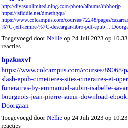
http://divasunlimited.ning.com/photo/albums/rhbhorjp
https://jsfiddle.net/dmethgqu/
https://www.colcampus.com/courses/72248/pages/cazarra
%7C-jeff-lemire-%7C-descargar-libro-pdf-epub…
Doorg
Toegevoegd door
Nellie
op 24 Juli 2023 op 10.3
reacties
bpzknxvf
https://www.colcampus.com/courses/89068/p
slash-epub-cimetieres-sites-cineraires-et-oper
funeraires-by-emmanuel-aubin-isabelle-savar
bourgeois-jean-pierre-sueur-download-eboo
Doorgaan
Toegevoegd door
Nellie
op 24 Juli 2023 op 10.2
reacties