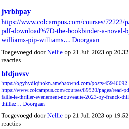
jvrbhpay
https://www.colcampus.com/courses/72222/
pdf-download%7D-the-bookbinder-a-novel-b
williams-pip-williams…
Doorgaan
Toegevoegd door
Nellie
op 21 Juli 2023 op 20.3
reacties
bfdjnvsv
https://ogyhydiqinokn.amebaownd.com/posts/45946692
https://www.colcampus.com/courses/89520/pages/read-p
faille-le-thriller-evenement-nouveaute-2023-by-franck-thil
thilliez…
Doorgaan
Toegevoegd door
Nellie
op 21 Juli 2023 op 19.5
reacties