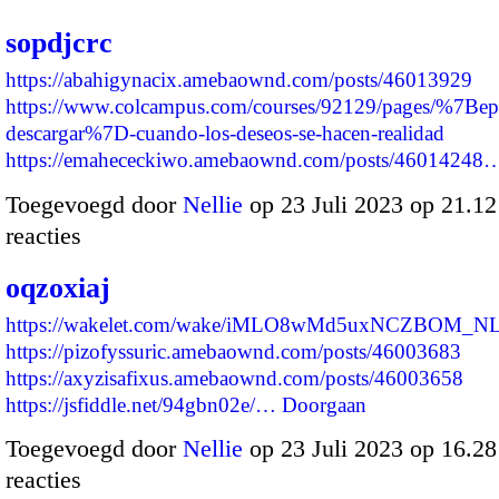
sopdjcrc
https://abahigynacix.amebaownd.com/posts/46013929
https://www.colcampus.com/courses/92129/pages/%7Bep
descargar%7D-cuando-los-deseos-se-hacen-realidad
https://emahececkiwo.amebaownd.com/posts/46014248
Toegevoegd door
Nellie
op 23 Juli 2023 op 21.1
reacties
oqzoxiaj
https://wakelet.com/wake/iMLO8wMd5uxNCZBOM_NL
https://pizofyssuric.amebaownd.com/posts/46003683
https://axyzisafixus.amebaownd.com/posts/46003658
https://jsfiddle.net/94gbn02e/…
Doorgaan
Toegevoegd door
Nellie
op 23 Juli 2023 op 16.2
reacties