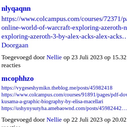
nlyqaqnn
https://www.colcampus.com/courses/72371/p
online-world-of-warcraft-exploring-azeroth-n
exploring-azeroth-3-by-alex-acks-alex-acks
Doorgaan
Toegevoegd door
Nellie
op 23 Juli 2023 op 15.3
reacties
mcophhzo
https://vygeseshymikn.theblog.me/posts/45982418
https://www.colcampus.com/courses/91891/pages/pdf-do
kusama-a-graphic-biography-by-elisa-macellari
https://ushynysutyha.amebaownd.com/posts/45982442…
Toegevoegd door
Nellie
op 22 Juli 2023 op 20.0