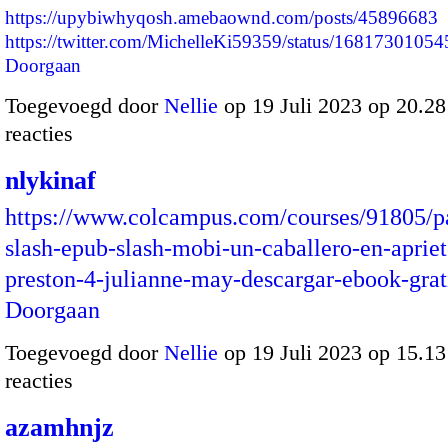
https://upybiwhyqosh.amebaownd.com/posts/45896683
https://twitter.com/MichelleKi59359/status/16817301
Doorgaan
Toegevoegd door
Nellie
op 19 Juli 2023 op 20.2
reacties
nlykinaf
https://www.colcampus.com/courses/91805/p
slash-epub-slash-mobi-un-caballero-en-apriet
preston-4-julianne-may-descargar-ebook-gra
Doorgaan
Toegevoegd door
Nellie
op 19 Juli 2023 op 15.1
reacties
azamhnjz