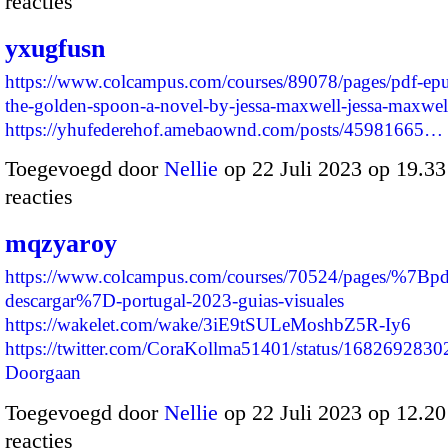
reacties
yxugfusn
https://www.colcampus.com/courses/89078/pages/pdf-ep
the-golden-spoon-a-novel-by-jessa-maxwell-jessa-maxwel
https://yhufederehof.amebaownd.com/posts/45981665…
Toegevoegd door
Nellie
op 22 Juli 2023 op 19.3
reacties
mqzyaroy
https://www.colcampus.com/courses/70524/pages/%7Bpd
descargar%7D-portugal-2023-guias-visuales
https://wakelet.com/wake/3iE9tSULeMoshbZ5R-Iy6
https://twitter.com/CoraKollma51401/status/16826928
Doorgaan
Toegevoegd door
Nellie
op 22 Juli 2023 op 12.2
reacties