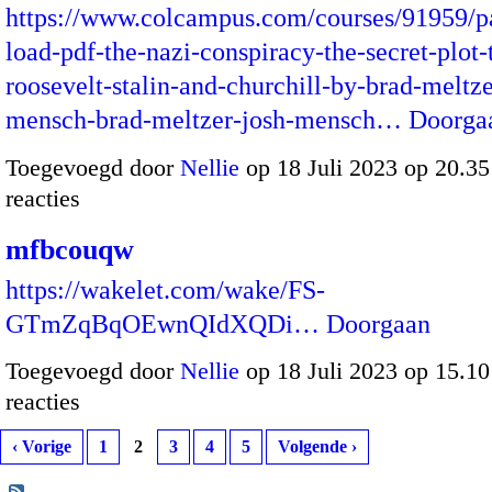
https://www.colcampus.com/courses/91959/
load-pdf-the-nazi-conspiracy-the-secret-plot-t
roosevelt-stalin-and-churchill-by-brad-meltze
mensch-brad-meltzer-josh-mensch…
Doorga
Toegevoegd door
Nellie
op 18 Juli 2023 op 20.3
reacties
mfbcouqw
https://wakelet.com/wake/FS-
GTmZqBqOEwnQIdXQDi…
Doorgaan
Toegevoegd door
Nellie
op 18 Juli 2023 op 15.1
reacties
‹ Vorige
1
2
3
4
5
Volgende ›