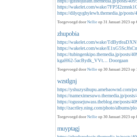
https://gifihojufath.themedia.jp/posts/40
https://wakelet.com/wake/7FP5I2zmnk
https://dilyqyghylewh.themedia.jp/post
Toegevoegd door
Nellie
op 31 Januari 2023 op 
zhupobia
https://wakelet.com/wake/TdBytfea
https://wakelet.com/wake/E1xG5ScJfs
https://tubingenkipo.themedia.jp/posts/4
kgaH62-5acBydk_VVt…
Doorgaan
Toegevoegd door
Nellie
op 30 Januari 2023 op 
wzstlgnj
https://yshuzysihupu.amebaownd.com/po
https://nameximesuwo.themedia.jp/posts
https://ogussejuwass.theblog.me/posts/4
http://zacriley.ning.com/photo/albums
Toegevoegd door
Nellie
op 30 Januari 2023 op 
muyptagj
https://ghedyredociv.themedia.jp/posts/