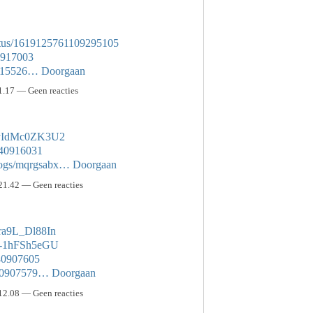
tatus/1619125761109295105
40917003
40915526…
Doorgaan
1.17 — Geen reacties
mOyIdMc0ZK3U2
s/40916031
blogs/mqrgsabx…
Doorgaan
21.42 — Geen reacties
ra9L_Dl88In
E1-1hFSh5eGU
/40907605
s/40907579…
Doorgaan
12.08 — Geen reacties