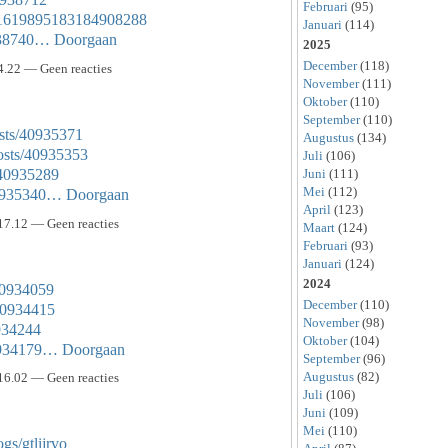
Februari
(95)
us/1619895183184908288
Januari
(114)
0938740…
Doorgaan
2025
December
(118)
4.22 — Geen reacties
November
(111)
Oktober
(110)
September
(110)
sts/40935371
Augustus
(134)
osts/40935353
Juli
(106)
/40935289
Juni
(111)
Mei
(112)
/40935340…
Doorgaan
April
(123)
17.12 — Geen reacties
Maart
(124)
Februari
(93)
Januari
(124)
2024
/40934059
December
(110)
/40934415
November
(98)
0934244
Oktober
(104)
40934179…
Doorgaan
September
(96)
Augustus
(82)
16.02 — Geen reacties
Juli
(106)
Juni
(109)
Mei
(110)
gs/gtlijrvo