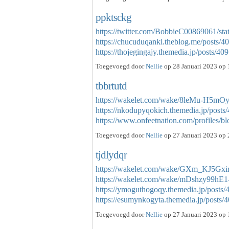
ppktsckg
https://twitter.com/BobbieC00869061/s
https://chucuduqanki.theblog.me/posts/
https://thojegingajy.themedia.jp/posts/
Toegevoegd door
Nellie
op 28 Januari 2023 op 
tbbrtutd
https://wakelet.com/wake/8leMu-H5
https://nkodupyqokich.themedia.jp/post
https://www.onfeetnation.com/profiles/
Toegevoegd door
Nellie
op 27 Januari 2023 op 
tjdlydqr
https://wakelet.com/wake/GXm_KJ5Gxi
https://wakelet.com/wake/mDshzy99h
https://ymoguthogoqy.themedia.jp/posts
https://esumynkogyta.themedia.jp/post
Toegevoegd door
Nellie
op 27 Januari 2023 op 