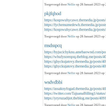
Toegevoegd door
Nellie
op 28 Januari 2023 op 
pkjfqhod
https://koqowuhycawe.themedia.jp/post
https://fychemumedewh.themedia.jp/pos
https://koqowuhycawe.themedia.jp/pos
Toegevoegd door
Nellie
op 28 Januari 2023 op 
msdsspcq
https://byjucichyknu.amebaownd.com/po
https://whufysoreqoq.theblog.me/posts/
https://ghyckujatovy.themedia.jp/posts/
https://ghyckujatovy.themedia.jp/posts
Toegevoegd door
Nellie
op 28 Januari 2023 op 
wsdvdbbi
https://assaknyfogad.themedia.jp/posts/
https://twitter.com/TajuanaBilling1/sta
https://yryruzadijot.theblog.me/posts/4
Toegevoegd door
Nellie
op 28 Januari 2023 op 