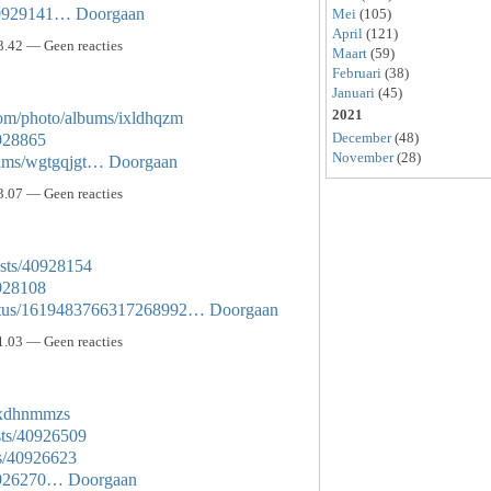
/40929141…
Doorgaan
Mei
(105)
April
(121)
3.42 — Geen reacties
Maart
(59)
Februari
(38)
Januari
(45)
2021
.com/photo/albums/ixldhqzm
December
(48)
0928865
November
(28)
lbums/wgtgqjgt…
Doorgaan
3.07 — Geen reacties
sts/40928154
0928108
status/1619483766317268992…
Doorgaan
1.03 — Geen reacties
s/xdhnmmzs
sts/40926509
ts/40926623
40926270…
Doorgaan