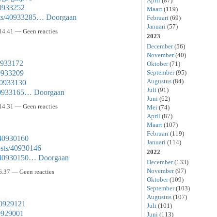
April
(87)
40933252
Maart
(119)
sts/40933285…
Doorgaan
Februari
(69)
Januari
(57)
14.41 — Geen reacties
2023
December
(56)
November
(40)
40933172
Oktober
(71)
September
(95)
40933209
Augustus
(84)
/40933130
Juli
(91)
/40933165…
Doorgaan
Juni
(62)
14.31 — Geen reacties
Mei
(74)
April
(87)
Maart
(107)
Februari
(119)
/40930160
Januari
(114)
osts/40930146
2022
s/40930150…
Doorgaan
December
(133)
November
(97)
6.37 — Geen reacties
Oktober
(109)
September
(103)
Augustus
(107)
40929121
Juli
(101)
40929001
Juni
(113)