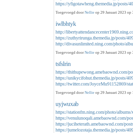
https://yfigotawheng.themedia.jp/posts
Toegevoegd door
Nellie
op 29 Januari 2023 op 
iwlbhtyk
http://libertyattendancecenter1969.ning
https://zuthyrirunga.themedia.jp/posts/4
http://divasunlimited.ning.com/photo/a
Toegevoegd door
Nellie
op 29 Januari 2023 op 
tsfslrin
https://thithupewong.amebaownd.com/po
https://unikycifohut.themedia.jp/posts/4
https://twitter.com/JoyceMu91152869/
Toegevoegd door
Nellie
op 29 Januari 2023 op 
uyjwuxab
https://stationfm.ning.com/photo/album
https://venulunoqali.amebaownd.com/po
https://juciheterath.amebaownd.com/pos
https://jumelozotaja.themedia.jp/posts/