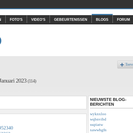
N
FOTO'S
VIDEO'S
GEBEURTENISSEN
BLOGS
FORUM
O
Toev
 Januari 2023
(114)
NIEUWSTE BLOG-
BERICHTEN
wyknxloo
wqbnvibd
ssqtiatw
0952340
xawwhgfn