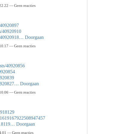
22.22 — Geen reacties
s/40920897
ts/40920910
ts/40920918…
Doorgaan
10.17 — Geen reacties
sts/40920856
40920854
40920839
/40920827…
Doorgaan
10.06 — Geen reacties
40918129
tus/1619167922508947457
0918119…
Doorgaan
4.01 — Geen reacties