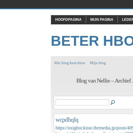
HOOFDPAGINA
MIJN PAGINA
LEDE
BETER HB
Alle blog-berichten
Mijn blog
Blog van Nellie – Archief
wcpdhqlq
https://uxighockisse.themedia.jp/posts/4