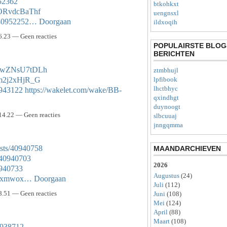
952362
btkohkxt
1ORvdcBaThf
uengnsxl
s/40952252…
Doorgaan
ildxoqih
6.23 — Geen reacties
POPULAIRSTE BLOG
BERICHTEN
DXNwZNsU7tDLh
ztmbhujl
Cm2j2xHjR_G
lpfibook
lhctbhyc
0943122
https://wakelet.com/wake/BB-
qxindhgt
duynoogt
14.22 — Geen reacties
slbcuuaj
jnngqmma
sts/40940758
MAANDARCHIEVEN
/40940703
2026
0940733
Augustus
(24)
/ploxmwox…
Doorgaan
Juli
(112)
8.51 — Geen reacties
Juni
(108)
Mei
(124)
April
(88)
Maart
(108)
40938712