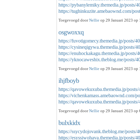
https://pybanylemiky.themedia.jp/posts/
https://tughinkuzite.amebaownd.com/po
Toegevoegd door
Nellie
op 29 Januari 2023 op 
osgwoxxq
https://fuvotigomecy.themedia.jp/posts/
https://cysineqigywa.themedia.jp/posts/
https://enuhockakagu.themedia.jp/posts
https://yknocaweshix.theblog.me/posts
Toegevoegd door
Nellie
op 29 Januari 2023 op 
ihjfboyb
https://qavowekuxuba.themedia.jp/posts
https://vichenkamass.amebaownd.com/p
https://qavowekuxuba.themedia.jp/post
Toegevoegd door
Nellie
op 29 Januari 2023 op 
bulxkidx
https://ssycydojovank.theblog.me/posts/
https://esyssiwohava.themedia.jp/posts/