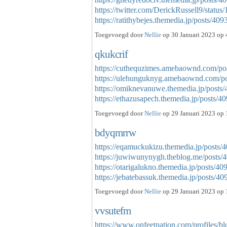
https://twitter.com/DerickRussell9/stat
https://ratithybejes.themedia.jp/posts/4
Toegevoegd door
Nellie
op 30 Januari 2023 op 
qkukcrif
https://cuthequzimes.amebaownd.com/po
https://ulehunguknyg.amebaownd.com/p
https://omiknevanuwe.themedia.jp/posts
https://ethazusapech.themedia.jp/posts
Toegevoegd door
Nellie
op 29 Januari 2023 op 
bdyqmrrw
https://eqamuckukizu.themedia.jp/posts
https://juwiwunynygh.theblog.me/posts
https://otarigalukno.themedia.jp/posts/4
https://jebatebassuk.themedia.jp/posts/
Toegevoegd door
Nellie
op 29 Januari 2023 op 
vvsutefm
https://www.onfeetnation.com/profiles/blo