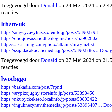
Toegevoegd door
Donald
op 28 Mei 2024 op 2.4
reacties
lthznvuk
https://amycyzavyhus.storeinfo.jp/posts/53902793
https://ohoqowassano.theblog.me/posts/53902802
http://caisu1.ning.com/photo/albums/mwymzbxt
https://ssipidacakuc.themedia.jp/posts/53902786…
Doorg
Toegevoegd door
Donald
op 27 Mei 2024 op 21
reacties
lwotbggo
https://baskadia.com/post/7rpnd
https://arypizojughy.storeinfo.jp/posts/53893450
https://nkubyckekeso.localinfo.jp/posts/53893422
https://inguknecynuv.themedia.jp/posts/53893407…
Doo