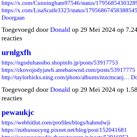
https://x.com/Cunningham97546/status/179568543032
https://x.com/LisaScaife3323/status/179568674583885
Doorgaan
Toegevoegd door
Donald
op 29 Mei 2024 op 7.2
reacties
urnlgxfh
https://ngoduhassibo.shopinfo.jp/posts/53917753
https://ckovojodyjawh.amebaownd.com/posts/53917775
http://taylorhicks.ning.com/photo/albums/mzcmcanj…
Do
Toegevoegd door
Donald
op 29 Mei 2024 op 1.5
reacties
pewaukjc
https://webhitlist.com/profiles/blogs/hahmdwji
https://zuthussucyng.pixnet.net/blog/post/152041681