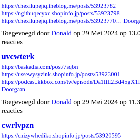
https://chexilupejiq.theblog.me/posts/53923782
https://ngithuqecyxe.shopinfo.jp/posts/53923798
https://chexilupejiq.theblog.me/posts/53923770…
Doorg
Toegevoegd door
Donald
op 29 Mei 2024 op 13
reacties
uvcwterk
https://baskadia.com/post/7sqbn
https://ussewysyzink.shopinfo.jp/posts/53923001
https://podcast.kkbox.com/tw/episode/Da1IflI2Bd45gX
Doorgaan
Toegevoegd door
Donald
op 29 Mei 2024 op 11.
reacties
cwrlvpzn
https://enizywhediko.shopinfo.jp/posts/53920595