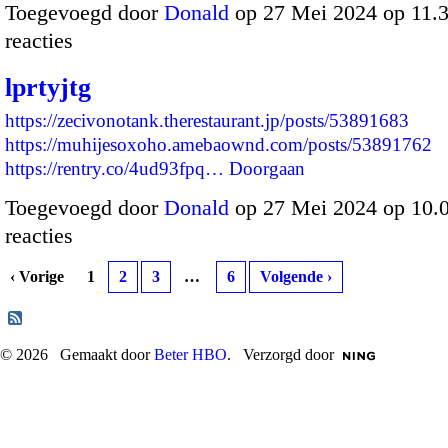
Toegevoegd door
Donald
op 27 Mei 2024 op 11.
reacties
lprtyjtg
https://zecivonotank.therestaurant.jp/posts/53891683
https://muhijesoxoho.amebaownd.com/posts/53891762
https://rentry.co/4ud93fpq…
Doorgaan
Toegevoegd door
Donald
op 27 Mei 2024 op 10
reacties
‹ Vorige
1
2
3
…
6
Volgende ›
© 2026 Gemaakt door
Beter HBO
. Verzorgd door