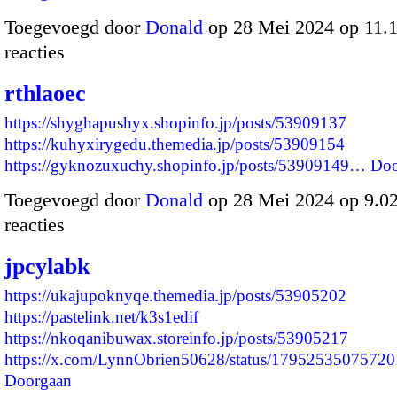
Toegevoegd door
Donald
op 28 Mei 2024 op 11.
reacties
rthlaoec
https://shyghapushyx.shopinfo.jp/posts/53909137
https://kuhyxirygedu.themedia.jp/posts/53909154
https://gyknozuxuchy.shopinfo.jp/posts/53909149…
Doo
Toegevoegd door
Donald
op 28 Mei 2024 op 9.0
reacties
jpcylabk
https://ukajupoknyqe.themedia.jp/posts/53905202
https://pastelink.net/k3s1edif
https://nkoqanibuwax.storeinfo.jp/posts/53905217
https://x.com/LynnObrien50628/status/179525350757
Doorgaan