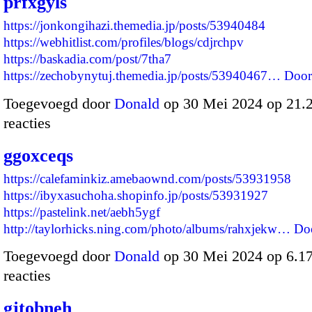
prfxgyls
https://jonkongihazi.themedia.jp/posts/53940484
https://webhitlist.com/profiles/blogs/cdjrchpv
https://baskadia.com/post/7tha7
https://zechobynytuj.themedia.jp/posts/53940467…
Door
Toegevoegd door
Donald
op 30 Mei 2024 op 21
reacties
ggoxceqs
https://calefaminkiz.amebaownd.com/posts/53931958
https://ibyxasuchoha.shopinfo.jp/posts/53931927
https://pastelink.net/aebh5ygf
http://taylorhicks.ning.com/photo/albums/rahxjekw…
Do
Toegevoegd door
Donald
op 30 Mei 2024 op 6.1
reacties
gjtobneh