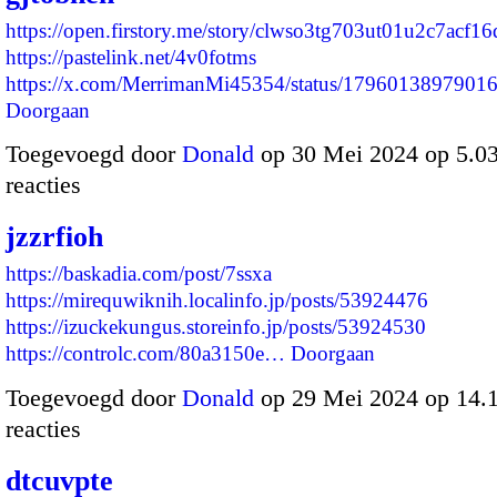
https://open.firstory.me/story/clwso3tg703ut01u2c7acf16
https://pastelink.net/4v0fotms
https://x.com/MerrimanMi45354/status/179601389790
Doorgaan
Toegevoegd door
Donald
op 30 Mei 2024 op 5.0
reacties
jzzrfioh
https://baskadia.com/post/7ssxa
https://mirequwiknih.localinfo.jp/posts/53924476
https://izuckekungus.storeinfo.jp/posts/53924530
https://controlc.com/80a3150e…
Doorgaan
Toegevoegd door
Donald
op 29 Mei 2024 op 14
reacties
dtcuvpte