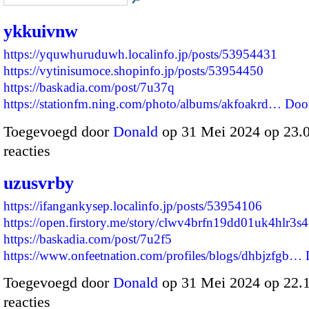
ykkuivnw
https://yquwhuruduwh.localinfo.jp/posts/53954431
https://vytinisumoce.shopinfo.jp/posts/53954450
https://baskadia.com/post/7u37q
https://stationfm.ning.com/photo/albums/akfoakrd…
Doo
Toegevoegd door
Donald
op 31 Mei 2024 op 23
reacties
uzusvrby
https://ifangankysep.localinfo.jp/posts/53954106
https://open.firstory.me/story/clwv4brfn19dd01uk4hlr3s
https://baskadia.com/post/7u2f5
https://www.onfeetnation.com/profiles/blogs/dhbjzfgb…
Toegevoegd door
Donald
op 31 Mei 2024 op 22.
reacties