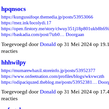
hpqnsocs
https://kungussifoqe.themedia.jp/posts/53953066
https://mez.ink/locolydi.17
https://open.firstory.me/story/clwuy351j18p801ukb8h69
https://baskadia.com/post/7tzb0…
Doorgaan
Toegevoegd door
Donald
op 31 Mei 2024 op 19
reacties
hhhwilpy
https://mumarewhaxil.storeinfo.jp/posts/53952377
https://www.onfeetnation.com/profiles/blogs/wkvwczth
https://odipaciquzed.theblog.me/posts/53952381…
Door
Toegevoegd door
Donald
op 31 Mei 2024 op 17
reacties