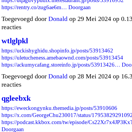
https://uqaguvypudix.therestaurant.jp/posts/53916952
https://rentry.co/zug6ae6m…
Doorgaan
Toegevoegd door
Donald
op 29 Mei 2024 op 0.1
reacties
wtlglpkl
https://uckishyghidu.shopinfo.jp/posts/53913462
https://uletucheness.amebaownd.com/posts/53913454
https://ackumycafang.storeinfo.jp/posts/53913426…
Doo
Toegevoegd door
Donald
op 28 Mei 2024 op 16
reacties
qgleebxk
https://eweckongynku.themedia.jp/posts/53910606
https://x.com/GeorgeChu230017/status/1795382929109
https://podcast.kkbox.com/tw/episode/Cs22Xr7x4JP3
Doorgaan