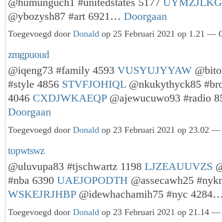
@humunguch1 #unitedstates 5177
UYMZJLKG
@ybozysh87 #art 6921…
Doorgaan
Toegevoegd door
Donald
op 25 Februari 2021 op 1.21 — G
zmgpuoud
@iqeng73 #family 4593
VUSYUJYYAW
@bito
#style 4856
STVFJOHIQL
@nkukythyck85 #bro
4046
CXDJWKAEQP
@ajewucuwo93 #radio 
Doorgaan
Toegevoegd door
Donald
op 23 Februari 2021 op 23.02 — 
topwtswz
@uluvupa83 #tjschwartz 1198
LJZEAUUVZS
@
#nba 6390
UAEJOPODTH
@assecawh25 #nykn
WSKEJRJHBP
@idewhachamih75 #nyc 4284
Toegevoegd door
Donald
op 23 Februari 2021 op 21.14 — 