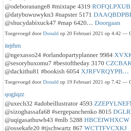
@odeboranange8 #mixtape 4319
ROFQLPXUB
@datybuwuwykn3 #napster 5171
DAAQBDPB
@shucydabixuck47 #map 6420…
Doorgaan
Toegevoegd door
Donald
op 20 Februari 2021 op 4.42 — G
itejrhrn
@ngexasso24 #orlandopartyplanner 9984
XVX
@sesoryhuxomu7 #bestoftheday 3170
CZCBA
@dackithu81 #bookish 6054
XJRFVRQYPB…
Toegevoegd door
Donald
op 19 Februari 2021 op 7.42 — G
qogjiqzz
@uxech32 #adobeillustrator 4593
ZZEPYLNE
@sizoghassafa68 #sergepanchenko 8015
DGL
@uqigasathuwh43 #mlb 5288
HBCEIWHXCW
@ossekafe20 #tjschwartz 867
WCTTFVCXKJ