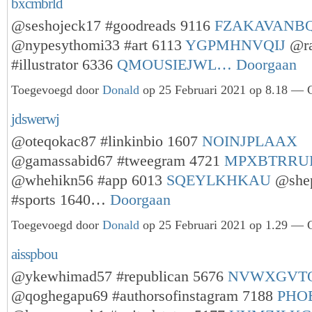
bxcmbrld
@seshojeck17 #goodreads 9116
FZAKAVANB
@nypesythomi33 #art 6113
YGPMHNVQIJ
@ra
#illustrator 6336
QMOUSIEJWL…
Doorgaan
Toegevoegd door
Donald
op 25 Februari 2021 op 8.18 — G
jdswerwj
@oteqokac87 #linkinbio 1607
NOINJPLAAX
@gamassabid67 #tweegram 4721
MPXBTRRU
@whehikn56 #app 6013
SQEYLKHKAU
@shep
#sports 1640…
Doorgaan
Toegevoegd door
Donald
op 25 Februari 2021 op 1.29 — G
aisspbou
@ykewhimad57 #republican 5676
NVWXGVT
@qoghegapu69 #authorsofinstagram 7188
PHO