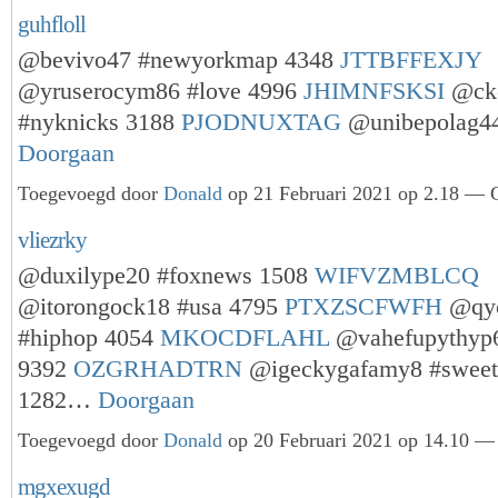
guhfloll
@bevivo47 #newyorkmap 4348
JTTBFFEXJY
@yruserocym86 #love 4996
JHIMNFSKSI
@cke
#nyknicks 3188
PJODNUXTAG
@unibepolag
Doorgaan
Toegevoegd door
Donald
op 21 Februari 2021 op 2.18 — G
vliezrky
@duxilype20 #foxnews 1508
WIFVZMBLCQ
@itorongock18 #usa 4795
PTXZSCFWFH
@qyc
#hiphop 4054
MKOCDFLAHL
@vahefupythyp6
9392
OZGRHADTRN
@igeckygafamy8 #sweet
1282…
Doorgaan
Toegevoegd door
Donald
op 20 Februari 2021 op 14.10 — 
mgxexugd