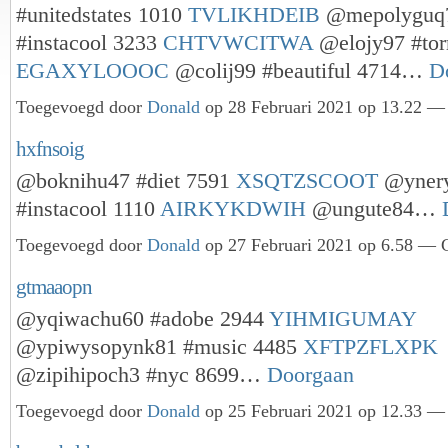
#unitedstates 1010
TVLIKHDEIB
@mepolyguq
#instacool 3233
CHTVWCITWA
@elojy97 #tor
EGAXYLOOOC
@colij99 #beautiful 4714…
D
Toegevoegd door
Donald
op 28 Februari 2021 op 13.22 — 
hxfnsoig
@boknihu47 #diet 7591
XSQTZSCOOT
@ynery
#instacool 1110
AIRKYKDWIH
@ungute84…
Toegevoegd door
Donald
op 27 Februari 2021 op 6.58 — G
gtmaaopn
@yqiwachu60 #adobe 2944
YIHMIGUMAY
@ypiwysopynk81 #music 4485
XFTPZFLXPK
@zipihipoch3 #nyc 8699…
Doorgaan
Toegevoegd door
Donald
op 25 Februari 2021 op 12.33 — 