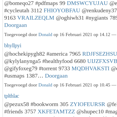
@bomeqo27 #pdfmaps 99
DMSWCYUJAU
@e
#cycleutah 3112
FHIOYOBFAU
@renkudeny37 
9163
VRAILZEQLM
@oghiwh31 #nygiants 7
Doorgaan
Toegevoegd door
Donald
op 16 Februari 2021 op 14.12 — 
bhyllpyi
@hochekipygh82 #america 7965
RDJFSEZHS
@kylylanynga5 #healthyfood 6680
UIJZFXSV
@gifyfoxeg79 #torrent 9733
MQDHVAKSTI
@d
#usmaps 1387…
Doorgaan
Toegevoegd door
Donald
op 16 Februari 2021 op 10.45 — 
tplthlac
@pezux58 #bookworm 305
ZYIOFEURSR
@fe
#friends 3757
XKFETAMTZZ
@shupec10 #mag