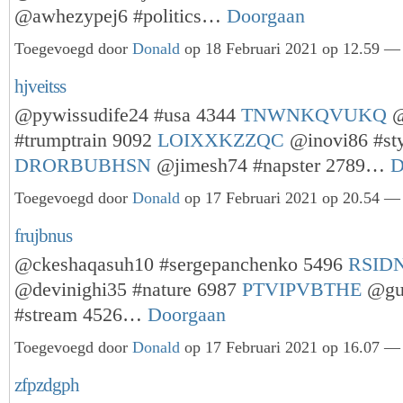
@awhezypej6 #politics…
Doorgaan
Toegevoegd door
Donald
op 18 Februari 2021 op 12.59 — 
hjveitss
@pywissudife24 #usa 4344
TNWNKQVUKQ
@
#trumptrain 9092
LOIXXKZZQC
@inovi86 #sty
DRORBUBHSN
@jimesh74 #napster 2789…
D
Toegevoegd door
Donald
op 17 Februari 2021 op 20.54 — 
frujbnus
@ckeshaqasuh10 #sergepanchenko 5496
RSID
@devinighi35 #nature 6987
PTVIPVBTHE
@gu
#stream 4526…
Doorgaan
Toegevoegd door
Donald
op 17 Februari 2021 op 16.07 — 
zfpzdgph