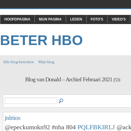
HOOFDPAGINA
MIJN PAGINA
LEDEN
FOTO'S
VIDEO'S
BETER HBO
Alle blog-berichten
Mijn blog
Blog van Donald – Archief Februari 2021
(53)
jnlrtios
@epeckumokn92 #nba 804
PQLFBKIRLJ
@ack