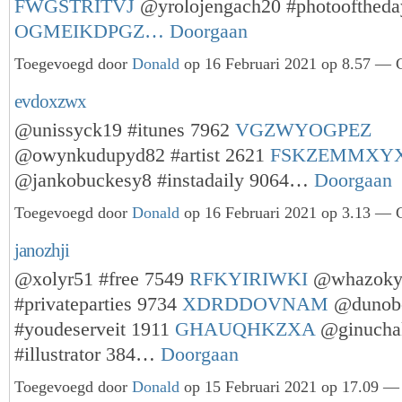
FWGSTRITVJ
@yrolojengach20 #photooftheda
OGMEIKDPGZ…
Doorgaan
Toegevoegd door
Donald
op 16 Februari 2021 op 8.57 — G
evdoxzwx
@unissyck19 #itunes 7962
VGZWYOGPEZ
@owynkudupyd82 #artist 2621
FSKZEMMXY
@jankobuckesy8 #instadaily 9064…
Doorgaan
Toegevoegd door
Donald
op 16 Februari 2021 op 3.13 — G
janozhji
@xolyr51 #free 7549
RFKYIRIWKI
@whazoky
#privateparties 9734
XDRDDOVNAM
@dunob
#youdeserveit 1911
GHAUQHKZXA
@ginucha
#illustrator 384…
Doorgaan
Toegevoegd door
Donald
op 15 Februari 2021 op 17.09 — 