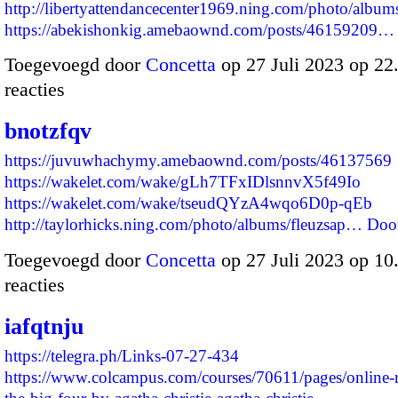
http://libertyattendancecenter1969.ning.com/photo/album
https://abekishonkig.amebaownd.com/posts/46159209…
Toegevoegd door
Concetta
op 27 Juli 2023 op 2
reacties
bnotzfqv
https://juvuwhachymy.amebaownd.com/posts/46137569
https://wakelet.com/wake/gLh7TFxIDlsnnvX5f49Io
https://wakelet.com/wake/tseudQYzA4wqo6D0p-qEb
http://taylorhicks.ning.com/photo/albums/fleuzsap…
Doo
Toegevoegd door
Concetta
op 27 Juli 2023 op 1
reacties
iafqtnju
https://telegra.ph/Links-07-27-434
https://www.colcampus.com/courses/70611/pages/online-