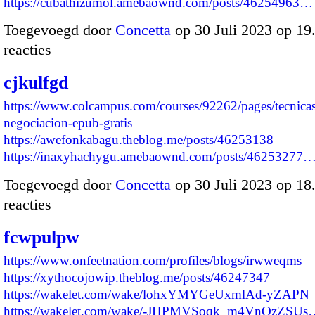
https://cubathizumol.amebaownd.com/posts/46254963…
Toegevoegd door
Concetta
op 30 Juli 2023 op 1
reacties
cjkulfgd
https://www.colcampus.com/courses/92262/pages/tecnicas
negociacion-epub-gratis
https://awefonkabagu.theblog.me/posts/46253138
https://inaxyhachygu.amebaownd.com/posts/46253277
Toegevoegd door
Concetta
op 30 Juli 2023 op 1
reacties
fcwpulpw
https://www.onfeetnation.com/profiles/blogs/irwweqms
https://xythocojowip.theblog.me/posts/46247347
https://wakelet.com/wake/lohxYMYGeUxmlAd-yZAPN
https://wakelet.com/wake/-JHPMVSoqk_m4VnOzZSUs