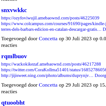
snxvwkkc
https://ozyfoviwujil.amebaownd.com/posts/46225039
https://www.colcampus.com/courses/91690/pages/kindle-ju
terres-dels-barbars-edicion-en-catalan-descargar-gratis…
D
Toegevoegd door
Concetta
op 30 Juli 2023 op 0
reacties
rqmlbuov
https://wackokikezaf.amebaownd.com/posts/46217288
https://twitter.com/CoraKollma51401/status/168527860
http://jijisweet.ning.com/photo/albums/duprynjv…
Doorg
Toegevoegd door
Concetta
op 29 Juli 2023 op 1
reacties
qtuoobht