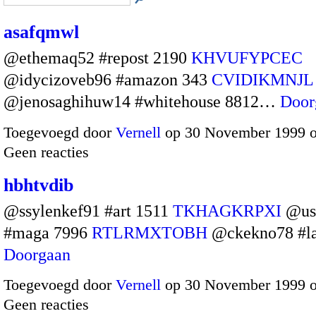
asafqmwl
@ethemaq52 #repost 2190
KHVUFYPCEC
@idycizoveb96 #amazon 343
CVIDIKMNJL
@jenosaghihuw14 #whitehouse 8812…
Door
Toegevoegd door
Vernell
op 30 November 1999 
Geen reacties
hbhtvdib
@ssylenkef91 #art 1511
TKHAGKRPXI
@us
#maga 7996
RTLRMXTOBH
@ckekno78 #l
Doorgaan
Toegevoegd door
Vernell
op 30 November 1999 
Geen reacties