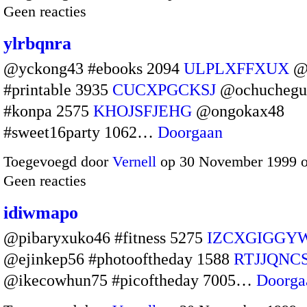
Geen reacties
ylrbqnra
@yckong43 #ebooks 2094
ULPLXFFXUX
@o
#printable 3935
CUCXPGCKSJ
@ochuchegu
#konpa 2575
KHOJSFJEHG
@ongokax48
#sweet16party 1062…
Doorgaan
Toegevoegd door
Vernell
op 30 November 1999 
Geen reacties
idiwmapo
@pibaryxuko46 #fitness 5275
IZCXGIGGY
@ejinkep56 #photooftheday 1588
RTJJQNC
@ikecowhun75 #picoftheday 7005…
Doorga