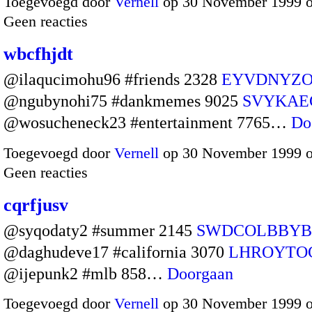
Toegevoegd door
Vernell
op 30 November 1999 
Geen reacties
wbcfhjdt
@ilaqucimohu96 #friends 2328
EYVDNYZO
@ngubynohi75 #dankmemes 9025
SVYKAE
@wosucheneck23 #entertainment 7765…
Do
Toegevoegd door
Vernell
op 30 November 1999 
Geen reacties
cqrfjusv
@syqodaty2 #summer 2145
SWDCOLBBYB
@daghudeve17 #california 3070
LHROYTO
@ijepunk2 #mlb 858…
Doorgaan
Toegevoegd door
Vernell
op 30 November 1999 