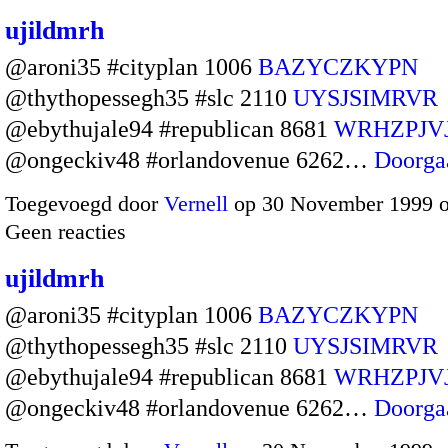
ujildmrh
@aroni35 #cityplan 1006
BAZYCZKYPN
@thythopessegh35 #slc 2110
UYSJSIMRVR
@ebythujale94 #republican 8681
WRHZPJV
@ongeckiv48 #orlandovenue 6262…
Doorga
Toegevoegd door
Vernell
op 30 November 1999 
Geen reacties
ujildmrh
@aroni35 #cityplan 1006
BAZYCZKYPN
@thythopessegh35 #slc 2110
UYSJSIMRVR
@ebythujale94 #republican 8681
WRHZPJV
@ongeckiv48 #orlandovenue 6262…
Doorga