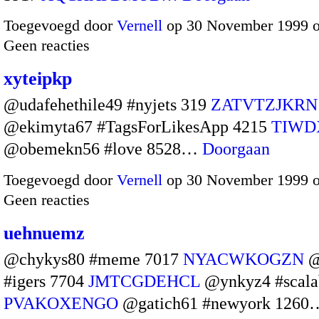
Toegevoegd door
Vernell
op 30 November 1999 
Geen reacties
xyteipkp
@udafehethile49 #nyjets 319
ZATVTZJKRN
@ekimyta67 #TagsForLikesApp 4215
TIW
@obemekn56 #love 8528…
Doorgaan
Toegevoegd door
Vernell
op 30 November 1999 
Geen reacties
uehnuemz
@chykys80 #meme 7017
NYACWKOGZN
@
#igers 7704
JMTCGDEHCL
@ynkyz4 #scala
PVAKOXENGO
@gatich61 #newyork 1260