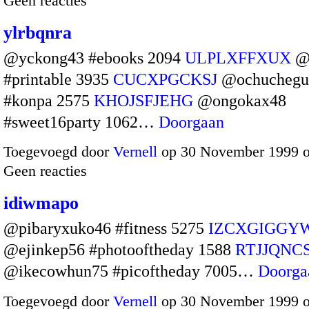
Geen reacties
ylrbqnra
@yckong43 #ebooks 2094
ULPLXFFXUX
@o
#printable 3935
CUCXPGCKSJ
@ochuchegu
#konpa 2575
KHOJSFJEHG
@ongokax48
#sweet16party 1062…
Doorgaan
Toegevoegd door
Vernell
op 30 November 1999 
Geen reacties
idiwmapo
@pibaryxuko46 #fitness 5275
IZCXGIGGY
@ejinkep56 #photooftheday 1588
RTJJQNC
@ikecowhun75 #picoftheday 7005…
Doorga
Toegevoegd door
Vernell
op 30 November 1999 