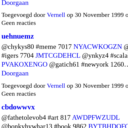
Doorgaan
Toegevoegd door
Vernell
op 30 November 1999 
Geen reacties
uehnuemz
@chykys80 #meme 7017
NYACWKOGZN
@
#igers 7704
JMTCGDEHCL
@ynkyz4 #scala
PVAKOXENGO
@gatich61 #newyork 1260
Doorgaan
Toegevoegd door
Vernell
op 30 November 1999 
Geen reacties
cbdowwvx
@fathetolevob4 #art 817
AWDPFWZUDL
@bonkyhywhar13 #book 9862
BYTBHDOF