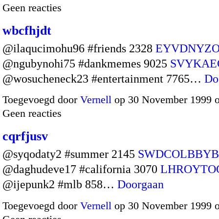
Geen reacties
wbcfhjdt
@ilaqucimohu96 #friends 2328
EYVDNYZO
@ngubynohi75 #dankmemes 9025
SVYKAE
@wosucheneck23 #entertainment 7765…
Do
Toegevoegd door
Vernell
op 30 November 1999 
Geen reacties
cqrfjusv
@syqodaty2 #summer 2145
SWDCOLBBYB
@daghudeve17 #california 3070
LHROYTO
@ijepunk2 #mlb 858…
Doorgaan
Toegevoegd door
Vernell
op 30 November 1999 