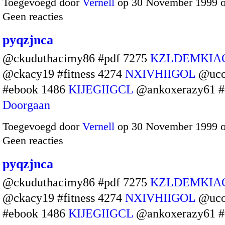
Toegevoegd door
Vernell
op 30 November 1999 
Geen reacties
pyqzjnca
@ckuduthacimy86 #pdf 7275
KZLDEMKIA
@ckacy19 #fitness 4274
NXIVHIIGOL
@uco
#ebook 1486
KIJEGIIGCL
@ankoxerazy61 
Doorgaan
Toegevoegd door
Vernell
op 30 November 1999 
Geen reacties
pyqzjnca
@ckuduthacimy86 #pdf 7275
KZLDEMKIA
@ckacy19 #fitness 4274
NXIVHIIGOL
@uco
#ebook 1486
KIJEGIIGCL
@ankoxerazy61 