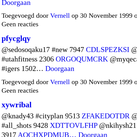
Doorgaan
Toegevoegd door
Vernell
op 30 November 1999 
Geen reacties
pfycglqy
@sedosoqaku17 #new 7947
CDLSPEZKSI
@
#utahfitness 2306
ORGOQUMCRK
@myqec
#igers 1502…
Doorgaan
Toegevoegd door
Vernell
op 30 November 1999 
Geen reacties
xywribal
@knady43 #cityplan 9513
ZFAKEDOTDR
@
#all_shots 9428
XDTTOVLFHP
@nkihysh21
3917
AQCHXPDMUB…
Doorgaan