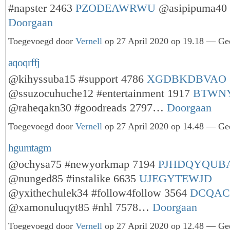
#napster 2463
PZODEAWRWU
@asipipuma40 
Doorgaan
Toegevoegd door
Vernell
op 27 April 2020 op 19.18 — Gee
aqoqrffj
@kihyssuba15 #support 4786
XGDBKDBVAO
@ssuzocuhuche12 #entertainment 1917
BTWN
@raheqakn30 #goodreads 2797…
Doorgaan
Toegevoegd door
Vernell
op 27 April 2020 op 14.48 — Gee
hgumtagm
@ochysa75 #newyorkmap 7194
PJHDQYQUB
@nunged85 #instalike 6635
UJEGYTEWJD
@yxithechulek34 #follow4follow 3564
DCQAC
@xamonuluqyt85 #nhl 7578…
Doorgaan
Toegevoegd door
Vernell
op 27 April 2020 op 12.48 — Gee