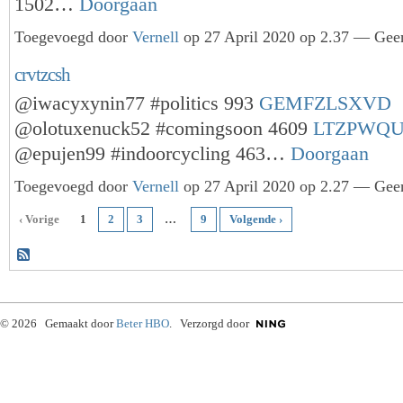
1502…
Doorgaan
Toegevoegd door
Vernell
op 27 April 2020 op 2.37 — Geen
crvtzcsh
@iwacyxynin77 #politics 993
GEMFZLSXVD
@olotuxenuck52 #comingsoon 4609
LTZPWQ
@epujen99 #indoorcycling 463…
Doorgaan
Toegevoegd door
Vernell
op 27 April 2020 op 2.27 — Geen
‹ Vorige
1
2
3
…
9
Volgende ›
© 2026 Gemaakt door
Beter HBO
. Verzorgd door