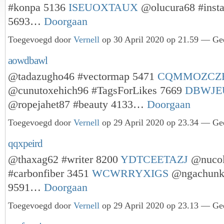
#konpa 5136
ISEUOXTAUX
@olucura68 #inst
5693…
Doorgaan
Toegevoegd door
Vernell
op 30 April 2020 op 21.59 — Gee
aowdbawl
@tadazugho46 #vectormap 5471
CQMMOZCZ
@cunutoxehich96 #TagsForLikes 7669
DBWJE
@ropejahet87 #beauty 4133…
Doorgaan
Toegevoegd door
Vernell
op 29 April 2020 op 23.34 — Gee
qqxpeird
@thaxag62 #writer 8200
YDTCEETAZJ
@nucol
#carbonfiber 3451
WCWRRYXIGS
@ngachunku
9591…
Doorgaan
Toegevoegd door
Vernell
op 29 April 2020 op 23.13 — Gee