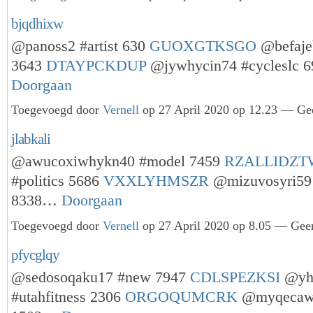
bjqdhixw
@panoss2 #artist 630
GUOXGTKSGO
@befaje
3643
DTAYPCKDUP
@jywhycin74 #cycleslc 
Doorgaan
Toegevoegd door
Vernell
op 27 April 2020 op 12.23 — Gee
jlabkali
@awucoxiwhykn40 #model 7459
RZALLIDZT
#politics 5686
VXXLYHMSZR
@mizuvosyri59 
8338…
Doorgaan
Toegevoegd door
Vernell
op 27 April 2020 op 8.05 — Geen
pfycglqy
@sedosoqaku17 #new 7947
CDLSPEZKSI
@yhy
#utahfitness 2306
ORGOQUMCRK
@myqecawh