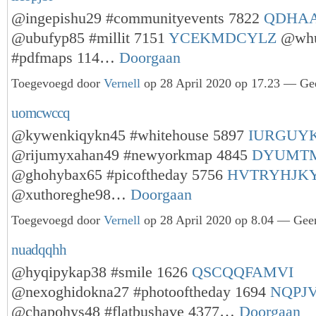
@ingepishu29 #communityevents 7822
QDHA
@ubufyp85 #millit 7151
YCEKMDCYLZ
@whu
#pdfmaps 114…
Doorgaan
Toegevoegd door
Vernell
op 28 April 2020 op 17.23 — Gee
uomcwccq
@kywenkiqykn45 #whitehouse 5897
IURGUY
@rijumyxahan49 #newyorkmap 4845
DYUMT
@ghohybax65 #picoftheday 5756
HVTRYHJK
@xuthoreghe98…
Doorgaan
Toegevoegd door
Vernell
op 28 April 2020 op 8.04 — Geen
nuadqqhh
@hyqipykap38 #smile 1626
QSCQQFAMVI
@nexoghidokna27 #photooftheday 1694
NQPJ
@chapohys48 #flatbushave 4377…
Doorgaan