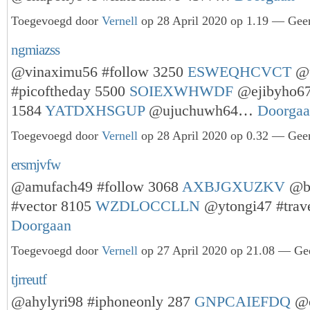
Toegevoegd door
Vernell
op 28 April 2020 op 1.19 — Geen
ngmiazss
@vinaximu56 #follow 3250
ESWEQHCVCT
@
#picoftheday 5500
SOIEXWHWDF
@ejibyho67
1584
YATDXHSGUP
@ujuchuwh64…
Doorga
Toegevoegd door
Vernell
op 28 April 2020 op 0.32 — Geen
ersmjvfw
@amufach49 #follow 3068
AXBJGXUZKV
@ba
#vector 8105
WZDLOCCLLN
@ytongi47 #trav
Doorgaan
Toegevoegd door
Vernell
op 27 April 2020 op 21.08 — Gee
tjrreutf
@ahylyri98 #iphoneonly 287
GNPCAIEFDQ
@o