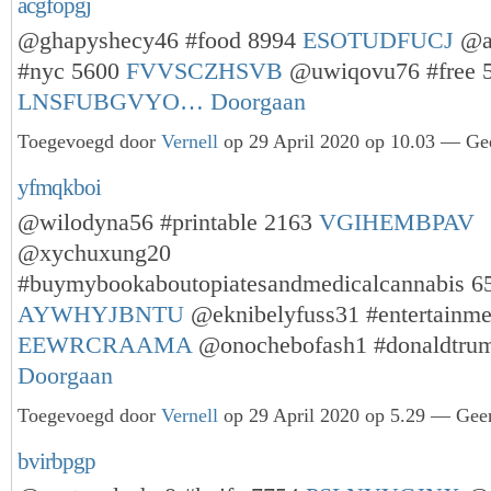
acgfopgj
@ghapyshecy46 #food 8994
ESOTUDFUCJ
@as
#nyc 5600
FVVSCZHSVB
@uwiqovu76 #free 
LNSFUBGVYO…
Doorgaan
Toegevoegd door
Vernell
op 29 April 2020 op 10.03 — Gee
yfmqkboi
@wilodyna56 #printable 2163
VGIHEMBPAV
@xychuxung20
#buymybookaboutopiatesandmedicalcannabis 6
AYWHYJBNTU
@eknibelyfuss31 #entertainme
EEWRCRAAMA
@onochebofash1 #donaldtr
Doorgaan
Toegevoegd door
Vernell
op 29 April 2020 op 5.29 — Geen
bvirbpgp