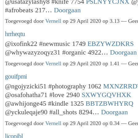
@usatazylashy8 #knife 7754
PSLNYYCJNX
@y
#afrobeats 217…
Doorgaan
Toegevoegd door
Vernell
op 29 April 2020 op 3.13 — Geen
hrrheqtu
@ixofink22 #newmusic 1749
EBZYWZDKRS
@whywazyzoqyz31 #organic 4922…
Doorgaan
Toegevoegd door
Vernell
op 29 April 2020 op 1.41 — Geen
gouifpmi
@ngojyzicki51 #photography 1062
MXNZRRD
@osafohatha71 #love 2940
SXWYGQVHXK
@awhijonge45 #kindle 1325
BBTZBWHYRQ
@yckuleqaje90 #all_shots 8294…
Doorgaan
Toegevoegd door
Vernell
op 29 April 2020 op 0.34 — Geen
licopjbl