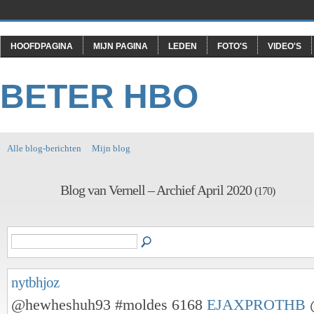
HOOFDPAGINA
MIJN PAGINA
LEDEN
FOTO'S
VIDEO'S
BETER HBO
Alle blog-berichten
Mijn blog
Blog van Vernell – Archief April 2020
(170)
nytbhjoz
@hewheshuh93 #moldes 6168
EJAXPROTHB