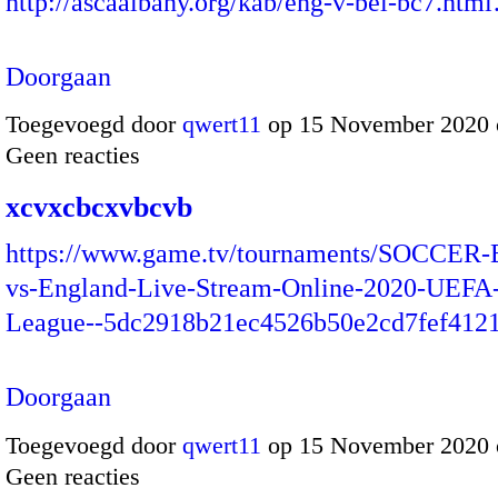
http://ascaalbany.org/kab/eng-v-bel-bc7.htm
Doorgaan
Toegevoegd door
qwert11
op 15 November 2020 
Geen reacties
xcvxcbcxvbcvb
https://www.game.tv/tournaments/SOCCER-
vs-England-Live-Stream-Online-2020-UEFA-
League--5dc2918b21ec4526b50e2cd7fef41
Doorgaan
Toegevoegd door
qwert11
op 15 November 2020 
Geen reacties