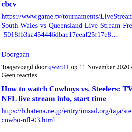
cbcv
https://www.game.tv/tournaments/LiveStre
South-Wales-vs-Queensland-Live-Stream-Fr
-5018fb3aa454446dbae17eeaf25f17e8…
Doorgaan
Toegevoegd door
qwert11
op 11 November 2020 
Geen reacties
How to watch Cowboys vs. Steelers: TV
NFL live stream info, start time
https://b.hatena.ne.jp/entry/imsad.org/taja/ste
cowbo-nfl-03.html