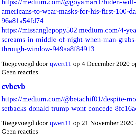
https://medium.com/@goyamari1/biden-will-
americans-to-wear-masks-for-his-first-100-da
96a81a54fd74
https://missanglepopy502.medium.com/4-yea
screams-in-middle-of-night-when-man-grabs-
through-window-949aa8f84913
Toegevoegd door
qwert11
op 4 December 2020 o
Geen reacties
cvbcvb
https://medium.com/@betachif01/despite-mo
setbacks-donald-trump-wont-concede-8fc16
Toegevoegd door
qwert11
op 21 November 2020 
Geen reacties