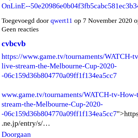
OnLinE--50e20986e0b04f3fb5cabc581ec3b3
Toegevoegd door
qwert11
op 7 November 2020 o
Geen reacties
cvbcvb
https://www.game.tv/tournaments/WATCH-t
live-stream-the-Melbourne-Cup-2020-
-06c159d36b804770a09ff1f134ea5cc7
www.game.tv/tournaments/WATCH-tv-How-to
stream-the-Melbourne-Cup-2020-
-06c159d36b804770a09ff1f134ea5cc7
">https
.ne.jp/entry/s/…
Doorgaan