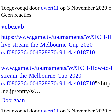
Toegevoegd door
qwert11
op 3 November 2020 o
Geen reacties
vcbcxvb
https://www.game.tv/tournaments/WATCH-H
live-stream-the-Melbourne-Cup-2020--
caf080236d004528970c9dc4a4018710
www.game.tv/tournaments/WATCH-How-to-l
stream-the-Melbourne-Cup-2020--
caf080236d004528970c9dc4a4018710
">https
.ne.jp/entry/s/…
Doorgaan
Toegevoegd door
qwert11
op 3 November 2020 o