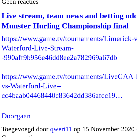
Geen reacties
Live stream, team news and betting odd
Munster Hurling Championship final
https://www.game.tv/tournaments/Limerick-v
Waterford-Live-Stream-
-990aff9b956e46dd8ee2a782969a67db
https://www.game.tv/tournaments/LiveGAA-
vs-Waterford-Live--
cc4baab04468440c83642dd386afcc19…
Doorgaan
Toegevoegd door
qwert11
op 15 November 2020 