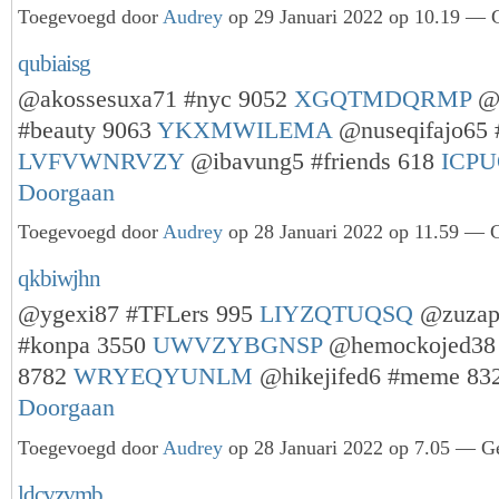
Toegevoegd door
Audrey
op 29 Januari 2022 op 10.19 — G
qubiaisg
@akossesuxa71 #nyc 9052
XGQTMDQRMP
@h
#beauty 9063
YKXMWILEMA
@nuseqifajo65 
LVFVWNRVZY
@ibavung5 #friends 618
ICP
Doorgaan
Toegevoegd door
Audrey
op 28 Januari 2022 op 11.59 — G
qkbiwjhn
@ygexi87 #TFLers 995
LIYZQTUQSQ
@zuzapi
#konpa 3550
UWVZYBGNSP
@hemockojed38 
8782
WRYEQYUNLM
@hikejifed6 #meme 8
Doorgaan
Toegevoegd door
Audrey
op 28 Januari 2022 op 7.05 — Ge
ldcvzvmb