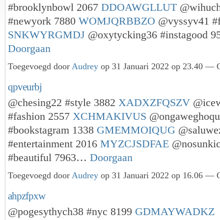
#brooklynbowl 2067
DDOAWGLLUT
@wihuch
#newyork 7880
WOMJQRBBZO
@vyssyv41 #f
SNKWYRGMDJ
@oxytycking36 #instagood 
Doorgaan
Toegevoegd door
Audrey
op 31 Januari 2022 op 23.40 — G
qpveurbj
@chesing22 #style 3882
XADXZFQSZV
@icew
#fashion 2557
XCHMAKIVUS
@ongaweghoqu
#bookstagram 1338
GMEMMOIQUG
@saluwe
#entertainment 2016
MYZCJSDFAE
@nosunkic
#beautiful 7963…
Doorgaan
Toegevoegd door
Audrey
op 31 Januari 2022 op 16.06 — G
ahpzfpxw
@pogesythych38 #nyc 8199
GDMAYWADKZ