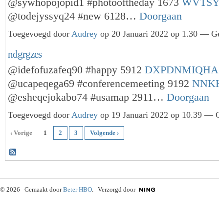
@sywhopojopid1 #photooftheday 1673
WVTS
@todejyssyq24 #new 6128…
Doorgaan
Toegevoegd door
Audrey
op 20 Januari 2022 op 1.30 — Ge
ndgrgzes
@idefofuzafeq90 #happy 5912
DXPDNMIQHA
@ucapeqega69 #conferencemeeting 9192
NNK
@esheqejokabo74 #usamap 2911…
Doorgaan
Toegevoegd door
Audrey
op 19 Januari 2022 op 10.39 — G
‹ Vorige
1
2
3
Volgende ›
© 2026 Gemaakt door
Beter HBO
. Verzorgd door