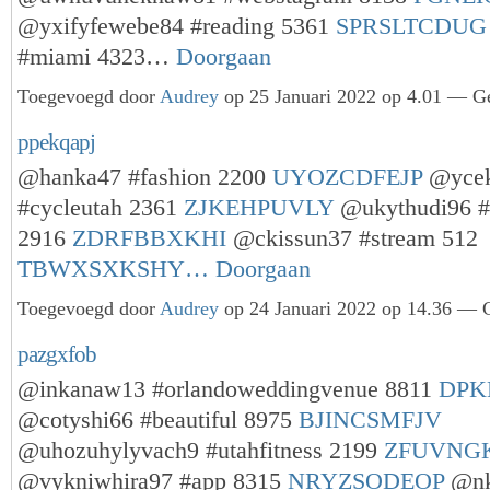
@yxifyfewebe84 #reading 5361
SPRSLTCDUG
#miami 4323…
Doorgaan
Toegevoegd door
Audrey
op 25 Januari 2022 op 4.01 — Ge
ppekqapj
@hanka47 #fashion 2200
UYOZCDFEJP
@ycek
#cycleutah 2361
ZJKEHPUVLY
@ukythudi96 #a
2916
ZDRFBBXKHI
@ckissun37 #stream 512
TBWXSXKSHY…
Doorgaan
Toegevoegd door
Audrey
op 24 Januari 2022 op 14.36 — G
pazgxfob
@inkanaw13 #orlandoweddingvenue 8811
DP
@cotyshi66 #beautiful 8975
BJINCSMFJV
@uhozuhylyvach9 #utahfitness 2199
ZFUVNG
@vykniwhira97 #app 8315
NRYZSODEOP
@nk