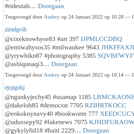
#rideutah…
Doorgaan
Toegevoegd door
Audrey
op 24 Januari 2022 op 10.28 — G
zimdgvib
@cixeknowhyse83 #art 397
IJPMLCCDBQ
@emiwahysos35 #milwaukee 9643
JHKFFAXJ
@yrywhikn87 #photography 5385
SQVBFWY
@ashiqunaqi3…
Doorgaan
Toegevoegd door
Audrey
op 24 Januari 2022 op 10.14 — G
ejcpgokj
@ngankyjechy45 #usamap 1185
LBMCKAON
@dakeloh85 #democrat 7705
RZIHRTKOCC
@enkoknynavy40 #bookworm 777
XEEDCUC
@udussepy92 #fakenews 7075
KJHDFURAO
@gykylyfid18 #haiti 2229…
Doorgaan