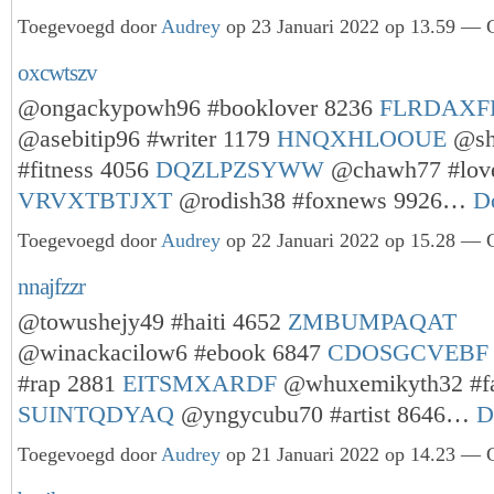
Toegevoegd door
Audrey
op 23 Januari 2022 op 13.59 — G
oxcwtszv
@ongackypowh96 #booklover 8236
FLRDAXF
@asebitip96 #writer 1179
HNQXHLOOUE
@sh
#fitness 4056
DQZLPZSYWW
@chawh77 #lov
VRVXTBTJXT
@rodish38 #foxnews 9926…
D
Toegevoegd door
Audrey
op 22 Januari 2022 op 15.28 — G
nnajfzzr
@towushejy49 #haiti 4652
ZMBUMPAQAT
@winackacilow6 #ebook 6847
CDOSGCVEBF
#rap 2881
EITSMXARDF
@whuxemikyth32 #fa
SUINTQDYAQ
@yngycubu70 #artist 8646…
D
Toegevoegd door
Audrey
op 21 Januari 2022 op 14.23 — G