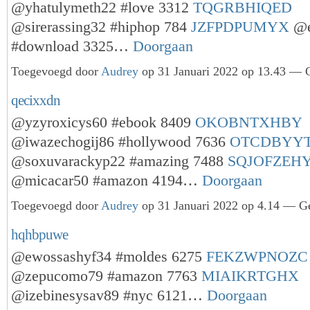
@yhatulymeth22 #love 3312
TQGRBHIQED
@sirerassing32 #hiphop 784
JZFPDPUMYX
@e
#download 3325…
Doorgaan
Toegevoegd door
Audrey
op 31 Januari 2022 op 13.43 — G
qecixxdn
@yzyroxicys60 #ebook 8409
OKOBNTXHBY
@iwazechogij86 #hollywood 7636
OTCDBYY
@soxuvarackyp22 #amazing 7488
SQJOFZEH
@micacar50 #amazon 4194…
Doorgaan
Toegevoegd door
Audrey
op 31 Januari 2022 op 4.14 — Ge
hqhbpuwe
@ewossashyf34 #moldes 6275
FEKZWPNOZC
@zepucomo79 #amazon 7763
MIAIKRTGHX
@izebinesysav89 #nyc 6121…
Doorgaan