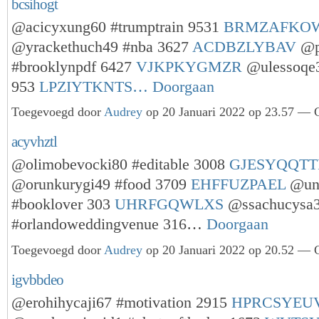
bcsihogt
@acicyxung60 #trumptrain 9531
BRMZAFKO
@yrackethuch49 #nba 3627
ACDBZLYBAV
@p
#brooklynpdf 6427
VJKPKYGMZR
@ulessoqe3
953
LPZIYTKNTS…
Doorgaan
Toegevoegd door
Audrey
op 20 Januari 2022 op 23.57 — G
acyvhztl
@olimobevocki80 #editable 3008
GJESYQQTT
@orunkurygi49 #food 3709
EHFFUZPAEL
@un
#booklover 303
UHRFGQWLXS
@ssachucysa
#orlandoweddingvenue 316…
Doorgaan
Toegevoegd door
Audrey
op 20 Januari 2022 op 20.52 — G
igvbbdeo
@erohihycaji67 #motivation 2915
HPRCSYEU