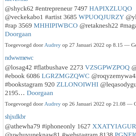
@shyck62 #entrepreneur 7497
HAPIXZLUQO
@veckekabo1 #artist 3685
WPUOQJURZY
@yk
#rap 3569
MHHIPIWBCO
@retaknesh22 #mag
Doorgaan
Toegevoegd door
Audrey
op 27 Januari 2022 op 8.15 — Ge
ndwwmewc
@losag42 #flatbushave 2273
VZSGPWZPOQ
@
#ebook 6086
LGRZMGZQWC
@roqyzemywa4
#bookstagram 920
ZLLONOIWHI
@leqasodygu
2195…
Doorgaan
Toegevoegd door
Audrey
op 26 Januari 2022 op 21.08 — G
shjxdkbr
@athewha79 #iphoneonly 1627
XXATYIAGU
@uwhuvuneknaw81 #webstagram 8138
PGNEI