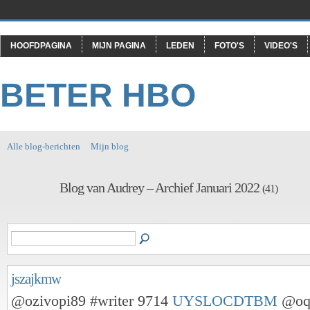
HOOFDPAGINA
MIJN PAGINA
LEDEN
FOTO'S
VIDEO'S
BETER HBO
Alle blog-berichten
Mijn blog
Blog van Audrey – Archief Januari 2022
(41)
jszajkmw
@ozivopi89 #writer 9714
UYSLOCDTBM
@oq