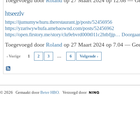
Toegevoegd door
Roland
op 27 Maart 2024 op 12.08 — Ge
htseezlv
https://ijumumywhuru.therestaurant.jp/posts/52456956
https://yzariwywhufa.amebaownd.com/posts/52456962
https://open.firstory.me/story/clu9ebvrd000t011c2htbfjjp…
Doorgaa
Toegevoegd door
Roland
op 27 Maart 2024 op 7.04 — Geen
‹ Vorige
1
2
3
…
6
Volgende ›
© 2026 Gemaakt door
Beter HBO
. Verzorgd door