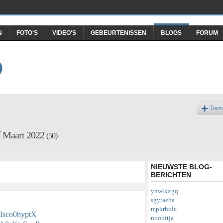
N
FOTO'S
VIDEO'S
GEBEURTENISSEN
BLOGS
FORUM
O
Toev
f Maart 2022
(50)
NIEUWSTE BLOG-
BERICHTEN
ynwikxgq
sgytaebs
mpkrholc
mIsco0hyptX
noobitja