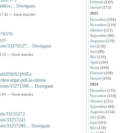
Februari
(110)
zadtkss…
Doorgaan
Januari
(115)
2025
17.41 — Geen reacties
December
(104)
November
(116)
Oktober
(123)
3276379
September
(96)
tyci
Augustus
(118)
posts/33276527…
Doorgaan
Juli
(110)
Juni
(99)
3.13 — Geen reacties
Mei
(118)
April
(104)
Maart
(108)
Februari
(108)
0am02D0iXQNIEa
Januari
(104)
/descargar-pdf-la-ofensa
2024
/posts/33271590…
Doorgaan
December
(135)
1.01 — Geen reacties
November
(118)
Oktober
(121)
September
(94)
Augustus
(134)
sts/33155272
Juli
(128)
osts/33257241
Juni
(103)
posts/33257289…
Doorgaan
Mei
(118)