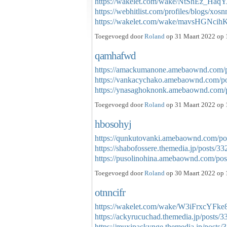
https://wakelet.com/wake/NtShEz_Haq
https://webhitlist.com/profiles/blogs/xos
https://wakelet.com/wake/mavsHGNc
Toegevoegd door
Roland
op 31 Maart 2022 op 
qamhafwd
https://amackumanone.amebaownd.com/
https://vankacychako.amebaownd.com/p
https://ynasaghoknonk.amebaownd.com
Toegevoegd door
Roland
op 31 Maart 2022 op 
hbosohyj
https://qunkutovanki.amebaownd.com/po
https://shabofossere.themedia.jp/posts/3
https://pusolinohina.amebaownd.com/p
Toegevoegd door
Roland
op 30 Maart 2022 op 
otnncifr
https://wakelet.com/wake/W3iFrxcYF
https://ackyrucuchad.themedia.jp/posts/
https://muxipackynge.themedia.jp/posts