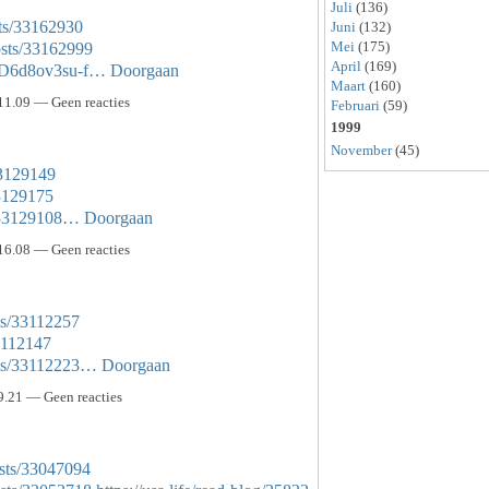
Juli
(136)
sts/33162930
Juni
(132)
Mei
(175)
osts/33162999
April
(169)
nD6d8ov3su-f…
Doorgaan
Maart
(160)
11.09 — Geen reacties
Februari
(59)
1999
November
(45)
33129149
33129175
s/33129108…
Doorgaan
16.08 — Geen reacties
sts/33112257
33112147
osts/33112223…
Doorgaan
9.21 — Geen reacties
sts/33047094