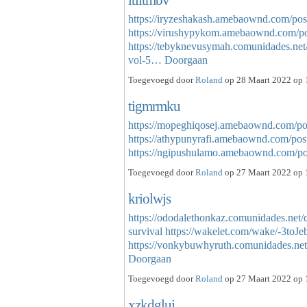
https://iryzeshakash.amebaownd.com/po
https://virushypykom.amebaownd.com/p
https://tebyknevusymah.comunidades.net/
vol-5…
Doorgaan
Toegevoegd door
Roland
op 28 Maart 2022 op 
tigmrmku
https://mopeghiqosej.amebaownd.com/p
https://athypunyrafi.amebaownd.com/po
https://ngipushulamo.amebaownd.com/
Toegevoegd door
Roland
op 27 Maart 2022 op 
kriolwjs
https://ododalethonkaz.comunidades.net/
survival
https://wakelet.com/wake/-3t
https://vonkybuwhyruth.comunidades.ne
Doorgaan
Toegevoegd door
Roland
op 27 Maart 2022 op 
xzkdgluj