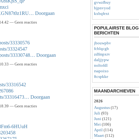
YA8sKjsS_qP
gvwzfbuy
nmxci
bjpnvyod
ihKGN87t0z1RU…
Doorgaan
kxbqfext
14.42 — Geen reacties
POPULAIRSTE BLOG
BERICHTEN
posts/33330576
jbouwpbv
osts/33324547
fcblqcgb
zdfmpxrv
/posts/33330748…
Doorgaan
daljjypw
10.33 — Geen reacties
noltofdl
rsapoixo
ftcspkke
sts/33316542
3267086
MAANDARCHIEVEN
osts/33316473…
Doorgaan
2026
18.39 — Geen reacties
Augustus
(17)
Juli
(93)
Juni
(121)
Mei
(106)
ke8Fm6-6HUuH
April
(114)
33203458
Maart
(112)
/33267175