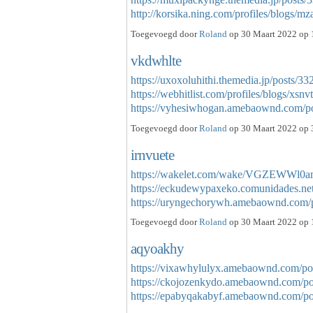
http://korsika.ning.com/profiles/blogs/m
Toegevoegd door
Roland
op 30 Maart 2022 op 
vkdwhlte
https://uxoxoluhithi.themedia.jp/posts/3
https://webhitlist.com/profiles/blogs/xsnv
https://vyhesiwhogan.amebaownd.com/
Toegevoegd door
Roland
op 30 Maart 2022 op 
irnvuete
https://wakelet.com/wake/VGZEWWl
https://eckudewypaxeko.comunidades.net
https://uryngechorywh.amebaownd.com
Toegevoegd door
Roland
op 30 Maart 2022 op 
aqyoakhy
https://vixawhylulyx.amebaownd.com/po
https://ckojozenkydo.amebaownd.com/p
https://epabyqakabyf.amebaownd.com/