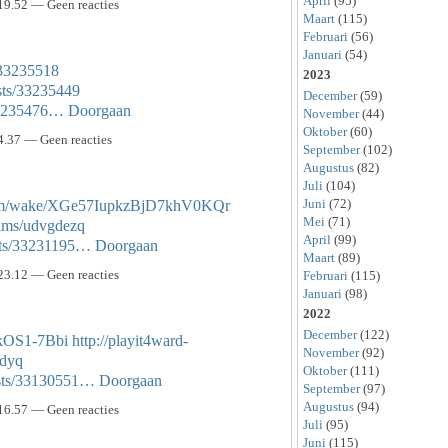
April
(95)
19.52 — Geen reacties
Maart
(115)
Februari
(56)
Januari
(54)
/33235518
2023
sts/33235449
December
(59)
/33235476…
Doorgaan
November
(44)
Oktober
(60)
4.37 — Geen reacties
September
(102)
Augustus
(82)
Juli
(104)
Juni
(72)
.com/wake/XGe57IupkzBjD7khV0KQr
Mei
(71)
bums/udvgdezq
April
(99)
sts/33231195…
Doorgaan
Maart
(89)
23.12 — Geen reacties
Februari
(115)
Januari
(98)
2022
December
(122)
8kOS1-7Bbi
http://playit4ward-
November
(92)
rdyq
Oktober
(111)
osts/33130551…
Doorgaan
September
(97)
Augustus
(94)
16.57 — Geen reacties
Juli
(95)
Juni
(115)