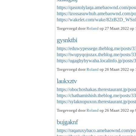
https://qasotolylaqa.amebaownd.com/po
https://izossasuwhub.amebaownd.com/p
https://wakelet.com/wake/82zB2D_WS
Toegevoegd door
Roland
op 27 Maart 2022 op 
gysnktbi
https://eduwypessege.theblog.me/posts/
https://iwupyqojozax.theblog.me/posts/
https://ugaghybywaha.localinfo.jp/post
Toegevoegd door
Roland
op 26 Maart 2022 op 
laukxztv
https://obochoshakas.therestaurant.jp/po
https://chathamishish.theblog.me/posts/
https://sylaknopuxon.therestaurant.jp/p
Toegevoegd door
Roland
op 26 Maart 2022 op 
bujgaknf
https://raqaruxybaco.amebaownd.com/po