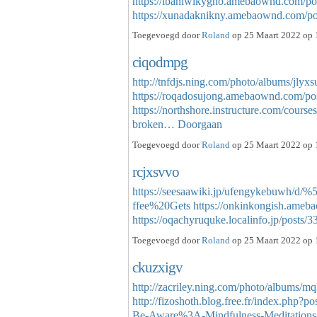
https://ibaniwikygho.amebaownd.com/po
https://xunadaknikny.amebaownd.com/
Toegevoegd door
Roland
op 25 Maart 2022 op 
ciqodmpg
http://tnfdjs.ning.com/photo/albums/jlyx
https://roqadosujong.amebaownd.com/po
https://northshore.instructure.com/co
broken…
Doorgaan
Toegevoegd door
Roland
op 25 Maart 2022 op 
rcjxsvvo
https://seesaawiki.jp/ufengykebuwh/
ffee%20Gets
https://onkinkongish.ame
https://oqachyruquke.localinfo.jp/posts
Toegevoegd door
Roland
op 25 Maart 2022 op 
ckuzxigv
http://zacriley.ning.com/photo/albums/m
http://fizoshoth.blog.free.fr/index.p
Be-Aware%3A-Mindfulness-Meditations