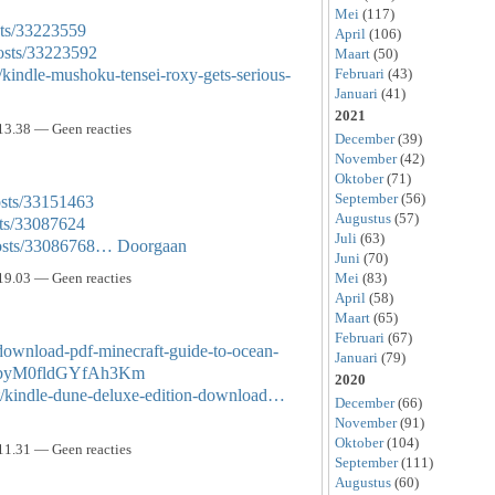
Mei
(117)
sts/33223559
April
(106)
osts/33223592
Maart
(50)
Februari
(43)
kindle-mushoku-tensei-roxy-gets-serious-
Januari
(41)
2021
13.38 — Geen reacties
December
(39)
November
(42)
Oktober
(71)
September
(56)
osts/33151463
Augustus
(57)
sts/33087624
Juli
(63)
posts/33086768…
Doorgaan
Juni
(70)
19.03 — Geen reacties
Mei
(83)
April
(58)
Maart
(65)
Februari
(67)
download-pdf-minecraft-guide-to-ocean-
Januari
(79)
oJebyM0fldGYfAh3Km
2020
t/kindle-dune-deluxe-edition-download…
December
(66)
November
(91)
Oktober
(104)
11.31 — Geen reacties
September
(111)
Augustus
(60)