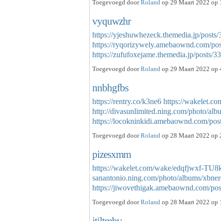
Toegevoegd door
Roland
op 29 Maart 2022 op 
vyquwzhr
https://yjeshuwhezeck.themedia.jp/posts
https://ryqorizywely.amebaownd.com/po
https://zufufoxejame.themedia.jp/posts
Toegevoegd door
Roland
op 29 Maart 2022 op 
nnbhgfbs
https://rentry.co/k3ne6
https://wakelet
http://divasunlimited.ning.com/photo/al
https://locokninkidi.amebaownd.com/po
Toegevoegd door
Roland
op 28 Maart 2022 op 
pizesxmm
https://wakelet.com/wake/edqfjwxf-TU
sanantonio.ning.com/photo/albums/xbne
https://jiwovethigak.amebaownd.com/p
Toegevoegd door
Roland
op 28 Maart 2022 op 
itiltmbv