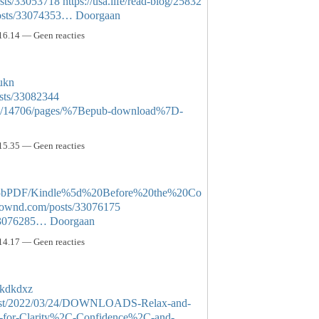
sts/33053718
https://usa.life/read-blog/25832
posts/33074353…
Doorgaan
16.14 — Geen reacties
sukn
sts/33082344
urses/14706/pages/%7Bepub-download%7D-
15.35 — Geen reacties
d/%5bPDF/Kindle%5d%20Before%20the%20Co
baownd.com/posts/33076175
/33076285…
Doorgaan
14.17 — Geen reacties
qkdkdxz
hp?post/2022/03/24/DOWNLOADS-Relax-and-
-for-Clarity%2C-Confidence%2C-and-