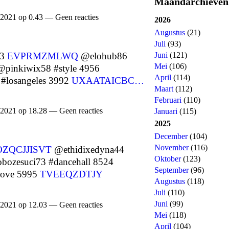
Maandarchieven
 2021 op 0.43 — Geen reacties
2026
Augustus
(21)
Juli
(93)
73
EVPRMZMLWQ
@elohub86
Juni
(121)
Mei
(106)
pinkiwix58 #style 4956
April
(114)
losangeles 3992
UXAATAICBC…
Maart
(112)
Februari
(110)
 2021 op 18.28 — Geen reacties
Januari
(115)
2025
December
(104)
November
(116)
OZQCJJISVT
@ethidixedyna44
Oktober
(123)
ozesuci73 #dancehall 8524
September
(96)
love 5995
TVEEQZDTJY
Augustus
(118)
Juli
(110)
Juni
(99)
 2021 op 12.03 — Geen reacties
Mei
(118)
April
(104)