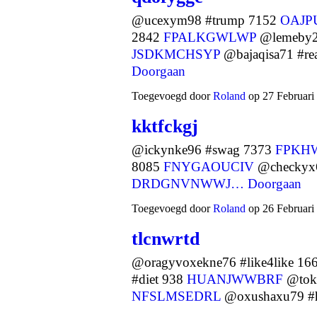
@ucexym98 #trump 7152
OAJ
2842
FPALKGWLWP
@lemeby2
JSDKMCHSYP
@bajaqisa71 #r
Doorgaan
Toegevoegd door
Roland
op 27 Februari
kktfckgj
@ickynke96 #swag 7373
FPKH
8085
FNYGAOUCIV
@checkyx69
DRDGNVNWWJ…
Doorgaan
Toegevoegd door
Roland
op 26 Februari
tlcnwrtd
@oragyvoxekne76 #like4like 16
#diet 938
HUANJWWBRF
@toki
NFSLMSEDRL
@oxushaxu79 #