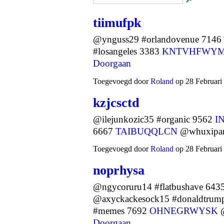
tiimufpk
@ynguss29 #orlandovenue 7146
#losangeles 3383
KNTVHFWY
Doorgaan
Toegevoegd door
Roland
op 28 Februari
kzjcsctd
@ilejunkozic35 #organic 9562
I
6667
TAIBUQQLCN
@whuxipan
Toegevoegd door
Roland
op 28 Februari
noprhysa
@ngycoruru14 #flatbushave 643
@axyckackesock15 #donaldtrum
#memes 7692
OHNEGRWYSK
@
Doorgaan