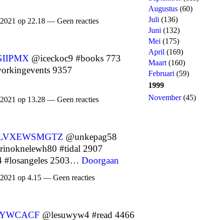
Augustus
(60)
Juli
(136)
 2021 op 22.18 — Geen reacties
Juni
(132)
Mei
(175)
April
(169)
IIPMX
@iceckoc9 #books 773
Maart
(160)
orkingevents 9357
Februari
(59)
1999
November
(45)
 2021 op 13.28 — Geen reacties
LVXEWSMGTZ
@unkepag58
inoknelewh80 #tidal 2907
 #losangeles 2503…
Doorgaan
 2021 op 4.15 — Geen reacties
YWCACF
@lesuwyw4 #read 4466