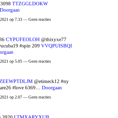
 3098
TTZGGLDOKW
Doorgaan
 2021 op 7.33 — Geen reacties
536
CYPUFEOLOH
@thixyxe77
cuba19 #spin 209
VVQPUISBQI
orgaan
 2021 op 5.05 — Geen reacties
ZEEWPTDLJM
@etimeck12 #ny
are26 #love 6369…
Doorgaan
 2021 op 2.07 — Geen reacties
s 3920
LTMXARYXUB