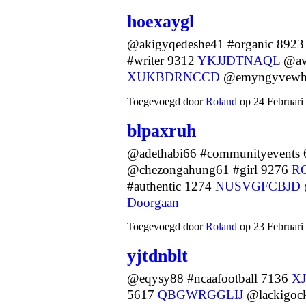
hoexaygl
@akigyqedeshe41 #organic 892
#writer 9312
YKJJDTNAQL
@ave
XUKBDRNCCD
@emyngyvewh
Toegevoegd door
Roland
op 24 Februari
blpaxruh
@adethabi66 #communityevents
@chezongahung61 #girl 9276
R
#authentic 1274
NUSVGFCBJD
Doorgaan
Toegevoegd door
Roland
op 23 Februari
yjtdnblt
@eqysy88 #ncaafootball 7136
X
5617
QBGWRGGLIJ
@lackigock