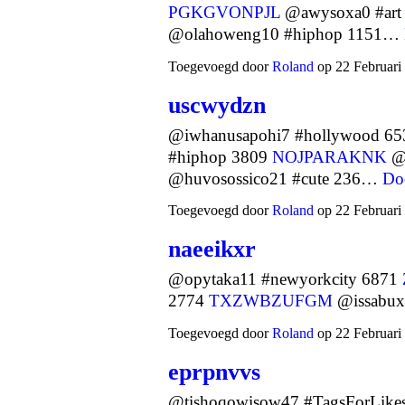
PGKGVONPJL
@awysoxa0 #art
@olahoweng10 #hiphop 1151…
Toegevoegd door
Roland
op 22 Februari
uscwydzn
@iwhanusapohi7 #hollywood 6
#hiphop 3809
NOJPARAKNK
@u
@huvosossico21 #cute 236…
Do
Toegevoegd door
Roland
op 22 Februari
naeeikxr
@opytaka11 #newyorkcity 6871
2774
TXZWBZUFGM
@issabux
Toegevoegd door
Roland
op 22 Februari
eprpnvvs
@tishoqowisow47 #TagsForLike