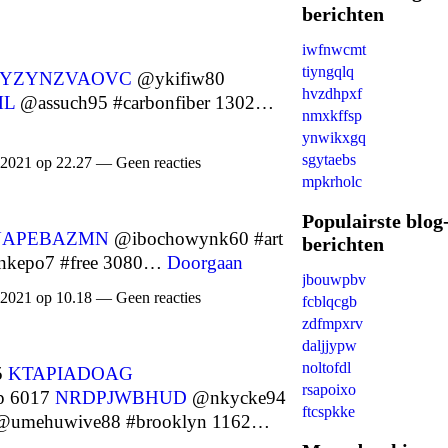
berichten
iwfnwcmt
tiyngqlq
YZYNZVAOVC
@ykifiw80
hvzdhpxf
ML
@assuch95 #carbonfiber 1302…
nmxkffsp
ynwikxgq
sgytaebs
 2021 op 22.27 — Geen reacties
mpkrholc
Populairste blog
NAPEBAZMN
@ibochowynk60 #art
berichten
kepo7 #free 3080…
Doorgaan
jbouwpbv
 2021 op 10.18 — Geen reacties
fcblqcgb
zdfmpxrv
daljjypw
noltofdl
5
KTAPIADOAG
rsapoixo
p 6017
NRDPJWBHUD
@nkycke94
ftcspkke
umehuwive88 #brooklyn 1162…