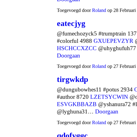
Toegevoegd door
Roland
op 28 Februari
eatecjyg
@fumechozyck5 #trumptrain 13
#colorful 4988
GXUEPEVZYR
@
HSCHCCXZCC
@uhyghufuh77 #
Doorgaan
Toegevoegd door
Roland
op 27 Februari
tirgwkdp
@dungubowhes11 #potus 2934
#author 8720
LZETSYCWIN
@ob
ESVGKBBAZB
@yshanura72 #
@lyghuna31…
Doorgaan
Toegevoegd door
Roland
op 27 Februari
qdofyggc