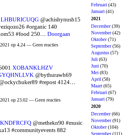
Februari
(43)
Januari
(41)
2021
3
LHBURICUQG
@achishynush15
December
(39)
ziqozo26 #organic 140
November
(42)
om53 #food 250…
Doorgaan
Oktober
(71)
 2021 op 4.24 — Geen reacties
September
(56)
Augustus
(57)
Juli
(63)
Juni
(70)
 6001
XOBANKLHZV
Mei
(83)
GYQHNLLVK
@bythurawh69
April
(58)
@ockychuker89 #repost 4124…
Maart
(65)
Februari
(67)
Januari
(79)
 2021 op 23.02 — Geen reacties
2020
December
(66)
November
(91)
JKNDFRCFQ
@methekn90 #music
Oktober
(104)
a13 #communityevents 882
September
(111)