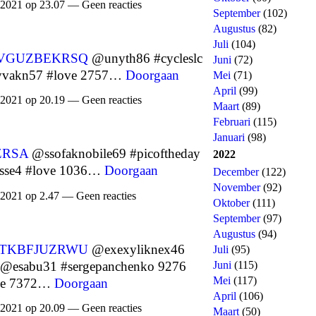
 2021 op 23.07 — Geen reacties
September
(102)
Augustus
(82)
Juli
(104)
VGUZBEKRSQ
@unyth86 #cycleslc
Juni
(72)
vakn57 #love 2757…
Doorgaan
Mei
(71)
April
(99)
 2021 op 20.19 — Geen reacties
Maart
(89)
Februari
(115)
Januari
(98)
RSA
@ssofaknobile69 #picoftheday
2022
sse4 #love 1036…
Doorgaan
December
(122)
November
(92)
 2021 op 2.47 — Geen reacties
Oktober
(111)
September
(97)
Augustus
(94)
TKBFJUZRWU
@exexyliknex46
Juli
(95)
@esabu31 #sergepanchenko 9276
Juni
(115)
Mei
(117)
ve 7372…
Doorgaan
April
(106)
 2021 op 20.09 — Geen reacties
Maart
(50)