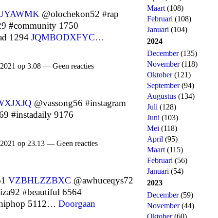
Maart
(108)
PUYAWMK
@olochekon52 #rap
Februari
(108)
9 #community 1750
Januari
(104)
ead 1294
JQMBODXFYC…
2024
December
(135)
November
(118)
 2021 op 3.08 — Geen reacties
Oktober
(121)
September
(94)
Augustus
(134)
WXJXJQ
@vassong56 #instagram
Juli
(128)
 #instadaily 9176
Juni
(103)
Mei
(118)
April
(95)
 2021 op 23.13 — Geen reacties
Maart
(115)
Februari
(56)
Januari
(54)
61
VZBHLZZBXC
@awhuceqys72
2023
za92 #beautiful 6564
December
(59)
hiphop 5112…
Doorgaan
November
(44)
Oktober
(60)