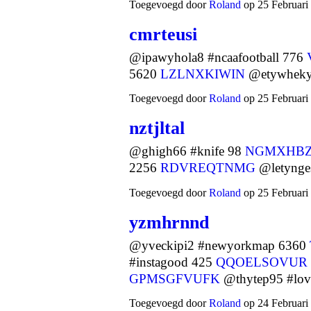
Toegevoegd door
Roland
op 25 Februari
cmrteusi
@ipawyhola8 #ncaafootball 776
5620
LZLNXKIWIN
@etywheky
Toegevoegd door
Roland
op 25 Februari
nztjltal
@ghigh66 #knife 98
NGMXHBZ
2256
RDVREQTNMG
@letynge
Toegevoegd door
Roland
op 25 Februari
yzmhrnnd
@yveckipi2 #newyorkmap 6360
#instagood 425
QQOELSOVUR
GPMSGFVUFK
@thytep95 #lo
Toegevoegd door
Roland
op 24 Februari