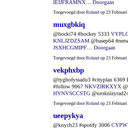
IEIJFRAMNX…
Doorgaan
Toegevoegd door
Roland
op 23 Februari
muxgbkiq
@hocki74 #hockey 5333
VYPLG
KNLJZDZSAM
@basep64 #netw
JSXHCGMIPF…
Doorgaan
Toegevoegd door
Roland
op 23 Februari
vekphxbp
@tyghofyssadu3 #cityplan 6369
#follow 9067
NKVZIRKXYX
@r
HYNVSCCSTG
@oroknizyrad24
Toegevoegd door
Roland
op 23 Februari
ueepykya
@knych23 #spotify 3006
CYPW