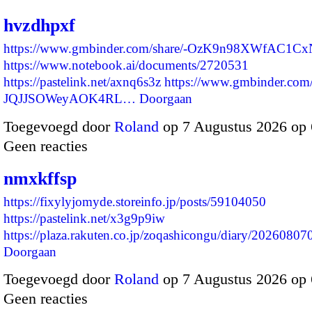
hvzdhpxf
https://www.gmbinder.com/share/-OzK9n98XWfAC1Cx
https://www.notebook.ai/documents/2720531
https://pastelink.net/axnq6s3z
https://www.gmbinder.com/
JQJJSOWeyAOK4RL…
Doorgaan
Toegevoegd door
Roland
op 7 Augustus 2026 op
Geen reacties
nmxkffsp
https://fixylyjomyde.storeinfo.jp/posts/59104050
https://pastelink.net/x3g9p9iw
https://plaza.rakuten.co.jp/zoqashicongu/diary/2026080
Doorgaan
Toegevoegd door
Roland
op 7 Augustus 2026 op
Geen reacties