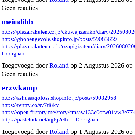
Geen reacties
meiudihb
https://plaza.rakuten.co.jp/ckuwajizenikn/diary/2026080
https://ghohengevole.shopinfo.jp/posts/59083659
https://plaza.rakuten.co.jp/ozapigizatem/diary/2026080
Doorgaan
Toegevoegd door
Roland
op 2 Augustus 2026 op
Geen reacties
erzwkamp
https://ashussaqofoss.shopinfo.jp/posts/59082968
https://rentry.co/sy7ti8kv
https://open.firstory.me/story/cmsaw133e0otw01vw3e77
https://pastelink.net/ug6j2elb…
Doorgaan
Toegevoegd door
Roland
op 1 Augustus 2026 op