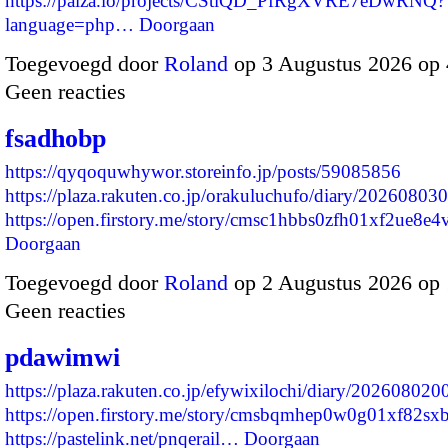
https://paiza.io/projects/CStiQD_PfRgXVRE7eDwRNQ?
language=php…
Doorgaan
Toegevoegd door
Roland
op 3 Augustus 2026 op
Geen reacties
fsadhobp
https://qyqoquwhywor.storeinfo.jp/posts/59085856
https://plaza.rakuten.co.jp/orakuluchufo/diary/20260803
https://open.firstory.me/story/cmsc1hbbs0zfh01xf2ue8
Doorgaan
Toegevoegd door
Roland
op 2 Augustus 2026 op
Geen reacties
pdawimwi
https://plaza.rakuten.co.jp/efywixilochi/diary/202608020
https://open.firstory.me/story/cmsbqmhep0w0g01xf82sxb
https://pastelink.net/pnqerail…
Doorgaan