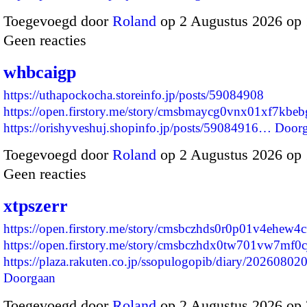
Toegevoegd door
Roland
op 2 Augustus 2026 op
Geen reacties
whbcaigp
https://uthapockocha.storeinfo.jp/posts/59084908
https://open.firstory.me/story/cmsbmaycg0vnx01xf7kbeb
https://orishyveshuj.shopinfo.jp/posts/59084916…
Door
Toegevoegd door
Roland
op 2 Augustus 2026 op
Geen reacties
xtpszerr
https://open.firstory.me/story/cmsbczhds0r0p01v4ehew4
https://open.firstory.me/story/cmsbczhdx0tw701vw7mf0
https://plaza.rakuten.co.jp/ssopulogopib/diary/2026080
Doorgaan
Toegevoegd door
Roland
op 2 Augustus 2026 op