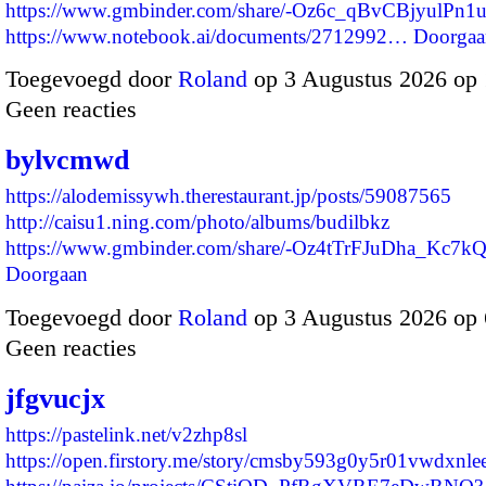
https://www.gmbinder.com/share/-Oz6c_qBvCBjyulPn1
https://www.notebook.ai/documents/2712992…
Doorgaa
Toegevoegd door
Roland
op 3 Augustus 2026 op
Geen reacties
bylvcmwd
https://alodemissywh.therestaurant.jp/posts/59087565
http://caisu1.ning.com/photo/albums/budilbkz
https://www.gmbinder.com/share/-Oz4tTrFJuDha_Kc7
Doorgaan
Toegevoegd door
Roland
op 3 Augustus 2026 op
Geen reacties
jfgvucjx
https://pastelink.net/v2zhp8sl
https://open.firstory.me/story/cmsby593g0y5r01vwdxnlee