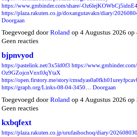
https://www.gmbinder.com/share/-Oz6lejKOWbCj5idnE
https://plaza.rakuten.co.jp/doxangutavakn/diary/20260
Doorgaan
Toegevoegd door
Roland
op 4 Augustus 2026 op
Geen reacties
bjpnvyod
https://pastelink.net/3x5ld0f3
https://www.gmbinder.com/
Oz9GZojcnVnx0JqYtaX
https://open.firstory.me/story/cmsdyas0a0fkh01ureyfpcav
https://graph.org/Links-08-04-3450…
Doorgaan
Toegevoegd door
Roland
op 4 Augustus 2026 op
Geen reacties
kxbqfext
https://plaza.rakuten.co.jp/urufashochoq/diary/20260803