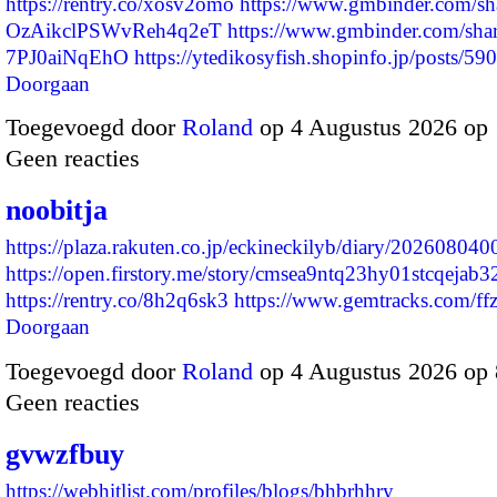
https://rentry.co/xosv2omo
https://www.gmbinder.com/sha
OzAikclPSWvReh4q2eT
https://www.gmbinder.com/sha
7PJ0aiNqEhO
https://ytedikosyfish.shopinfo.jp/posts/
Doorgaan
Toegevoegd door
Roland
op 4 Augustus 2026 op
Geen reacties
noobitja
https://plaza.rakuten.co.jp/eckineckilyb/diary/202608040
https://open.firstory.me/story/cmsea9ntq23hy01stcqejab3
https://rentry.co/8h2q6sk3
https://www.gemtracks.com/f
Doorgaan
Toegevoegd door
Roland
op 4 Augustus 2026 op
Geen reacties
gvwzfbuy
https://webhitlist.com/profiles/blogs/bhbrhhry