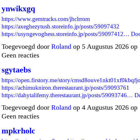
ynwikxgq
https://www.gemtracks.com/jhclrrom
https://axeghezytush.storeinfo.jp/posts/59097432
https://usyngevoghess.storeinfo.jp/posts/59097412…
Doo
Toegevoegd door
Roland
op 5 Augustus 2026 op
Geen reacties
sgytaebs
https://open.firstory.me/story/cmsd8ouve1nkt01xf0kbqfj
https://achimukniron.therestaurant.jp/posts/59093761
https://dahytalifemy.therestaurant.jp/posts/59093746…
D
Toegevoegd door
Roland
op 4 Augustus 2026 op
Geen reacties
mpkrholc