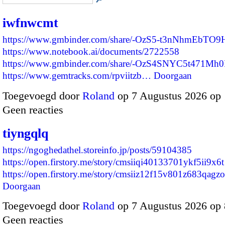
iwfnwcmt
https://www.gmbinder.com/share/-OzS5-t3nNhmEbTO
https://www.notebook.ai/documents/2722558
https://www.gmbinder.com/share/-OzS4SNYC5t471Mh0
https://www.gemtracks.com/rpviitzb…
Doorgaan
Toegevoegd door
Roland
op 7 Augustus 2026 op
Geen reacties
tiyngqlq
https://ngoghedathel.storeinfo.jp/posts/59104385
https://open.firstory.me/story/cmsiiqi40133701ykf5ii9x6t
https://open.firstory.me/story/cmsiiz12f15v801z683qag
Doorgaan
Toegevoegd door
Roland
op 7 Augustus 2026 op
Geen reacties