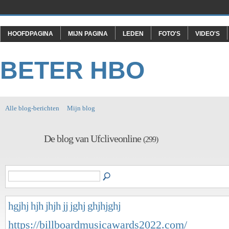
HOOFDPAGINA
MIJN PAGINA
LEDEN
FOTO'S
VIDEO'S
BETER HBO
Alle blog-berichten
Mijn blog
De blog van Ufcliveonline
(299)
hgjhj hjh jhjh jj jghj ghjhjghj
https://billboardmusicawards2022.com/