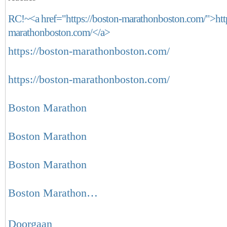
RC!~<a href="https://boston-marathonboston.com/">http
marathonboston.com/</a>
https://boston-marathonboston.com/
https://boston-marathonboston.com/
Boston Marathon
Boston Marathon
Boston Marathon
Boston Marathon…
Doorgaan