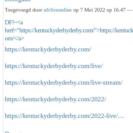
Toegevoegd door
ufcliveonline
op 7 Mei 2022 op 16.47 — 
DF!~<a
href="https://kentuckyderbyderby.com/">https://kentuc
om/</a>
https://kentuckyderbyderby.com/
https://kentuckyderbyderby.com/live/
https://kentuckyderbyderby.com/live-stream/
https://kentuckyderbyderby.com/2022/
https://kentuckyderbyderby.com/2022-live/…