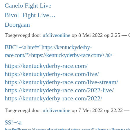
Canelo Fight Live
Bivol Fight Live…
Doorgaan
Toegevoegd door
ufcliveonline
op 8 Mei 2022 op 2.25 — G
BBC!~<a href="https://kentuckyderby-
race.com/">https://kentuckyderby-race.com/</a>
https://kentuckyderby-race.com/
https://kentuckyderby-race.com/live/
https://kentuckyderby-race.com/live-stream/
https://kentuckyderby-race.com/2022-live/
https://kentuckyderby-race.com/2022/
Toegevoegd door
ufcliveonline
op 7 Mei 2022 op 22.22 — 
SS!~<a