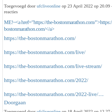
Toegevoegd door
ufcliveonline
op 23 April 2022 op 20.0
reacties
ME!~<a href="https://the-bostonmarathon.com/">https:/
bostonmarathon.com/</a>
https://the-bostonmarathon.com/
https://the-bostonmarathon.com/live/
https://the-bostonmarathon.com/live-stream/
https://the-bostonmarathon.com/2022/
https://the-bostonmarathon.com/2022-live/…
Doorgaan
Toegevoegd door
ufcliveonline
op 18 April 2022 op 12.2