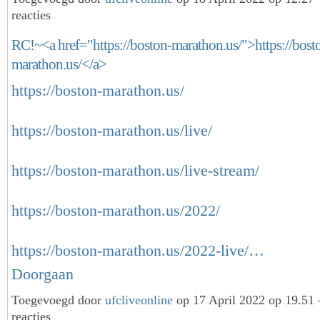
reacties
RC!~<a href="https://boston-marathon.us/">https://bost
marathon.us/</a>
https://boston-marathon.us/
https://boston-marathon.us/live/
https://boston-marathon.us/live-stream/
https://boston-marathon.us/2022/
https://boston-marathon.us/2022-live/…
Doorgaan
Toegevoegd door
ufcliveonline
op 17 April 2022 op 19.5
reacties