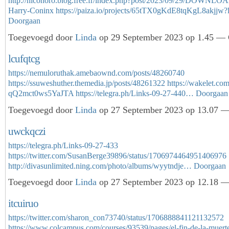
http://niconoro.blog.free.fr/index.php?post/2023/09/29/DOWNLO
Harry-Coninx
https://paiza.io/projects/65tTX0gKdE8tqKgL8akjj
Doorgaan
Toegevoegd door
Linda
op 29 September 2023 op 1.45 — G
lcufqtcg
https://nemuloruthak.amebaownd.com/posts/48260740
https://ssuweshuther.themedia.jp/posts/48261322
https://wakelet.co
qQ2mct0ws5YaJTA
https://telegra.ph/Links-09-27-440…
Doorgaan
Toegevoegd door
Linda
op 27 September 2023 op 13.07 — 
uwckqczi
https://telegra.ph/Links-09-27-433
https://twitter.com/SusanBerge39896/status/1706974464951406976
http://divasunlimited.ning.com/photo/albums/wyytndje…
Doorgaan
Toegevoegd door
Linda
op 27 September 2023 op 12.18 — 
itcuiruo
https://twitter.com/sharon_con73740/status/1706888841121132572
https://www.colcampus.com/courses/93539/pages/el-fin-de-la-muerte-