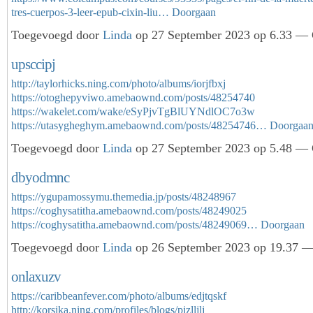
tres-cuerpos-3-leer-epub-cixin-liu…
Doorgaan
Toegevoegd door
Linda
op 27 September 2023 op 6.33 — G
upsccipj
http://taylorhicks.ning.com/photo/albums/iorjfbxj
https://otoghepyviwo.amebaownd.com/posts/48254740
https://wakelet.com/wake/eSyPjvTgBlUYNdlOC7o3w
https://utasygheghym.amebaownd.com/posts/48254746…
Doorgaa
Toegevoegd door
Linda
op 27 September 2023 op 5.48 — G
dbyodmnc
https://ygupamossymu.themedia.jp/posts/48248967
https://coghysatitha.amebaownd.com/posts/48249025
https://coghysatitha.amebaownd.com/posts/48249069…
Doorgaan
Toegevoegd door
Linda
op 26 September 2023 op 19.37 — 
onlaxuzv
https://caribbeanfever.com/photo/albums/edjtqskf
http://korsika.ning.com/profiles/blogs/pjzlljlj