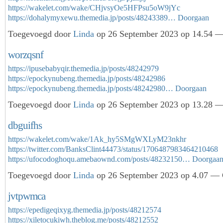
https://wakelet.com/wake/CHjvsyOe5HFPsu5oW9jYc
https://dohalymyxewu.themedia.jp/posts/48243389…
Doorgaan
Toegevoegd door
Linda
op 26 September 2023 op 14.54 — 
worzqsnf
https://ipusebabyqir.themedia.jp/posts/48242979
https://epockynubeng.themedia.jp/posts/48242986
https://epockynubeng.themedia.jp/posts/48242980…
Doorgaan
Toegevoegd door
Linda
op 26 September 2023 op 13.28 — 
dbguifhs
https://wakelet.com/wake/1Ak_hy5SMgWXLyM23nkhr
https://twitter.com/BanksClint44473/status/1706487983464210468
https://ufocodoghoqu.amebaownd.com/posts/48232150…
Doorgaa
Toegevoegd door
Linda
op 26 September 2023 op 4.07 — G
jvtpwmca
https://epedigeqixyg.themedia.jp/posts/48212574
https://xiletocukiwh.theblog.me/posts/48212552