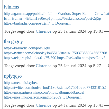
lvlnfcns
https://gamma.app/public/PdfePub-Warriors-Super-Edition-Crowfeath
Erin-Hunter--4i3lum13e0exp1p
https://baskadia.com/post/2rj5p
https://baskadia.com/post/2rit4…
Doorgaan
Toegevoegd door
Clarence
op 25 Januari 2024 op 19.01 — 
tbmgaguy
https://baskadia.com/post/2qtll
https://twitter.com/SchooleyJo45513/status/1750373559845683208
https://telegra.ph/Links-01-25-390
https://baskadia.com/post/2qtv3
Toegevoegd door
Clarence
op 25 Januari 2024 op 5.27 — G
npfyqqso
https://mez.ink/ixybez
https://twitter.com/louise_hod11367/status/1750162907743310152
https://mcspartners.ning.com/photo/albums/ddbnccel
https://mez.ink/pearson.jonathon2009…
Doorgaan
Toegevoegd door
Clarence
op 24 Januari 2024 op 15.41 — 