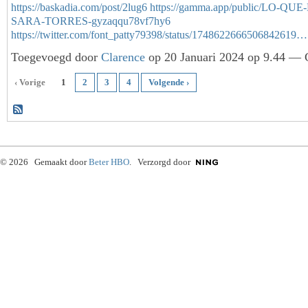
https://baskadia.com/post/2lug6
https://gamma.app/public/LO-QUE-
SARA-TORRES-gyzaqqu78vf7hy6
https://twitter.com/font_patty79398/status/1748622666506842619…
Toegevoegd door
Clarence
op 20 Januari 2024 op 9.44 — G
‹ Vorige
1
2
3
4
Volgende ›
© 2026 Gemaakt door
Beter HBO
. Verzorgd door