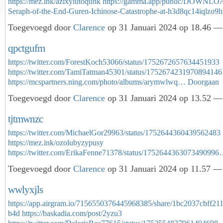
https://mez.ink/azixylutoqunk
https://gamma.app/public/DOWNL
Seraph-of-the-End-Guren-Ichinose-Catastrophe-at-h3d8qc14iqlzo
Toegevoegd door
Clarence
op 31 Januari 2024 op 18.46 — 
qpctgufm
https://twitter.com/ForestKoch53066/status/1752672657634451933
https://twitter.com/TamiTatman45301/status/1752674231970894146
https://mcspartners.ning.com/photo/albums/arymwlwq…
Doorgaan
Toegevoegd door
Clarence
op 31 Januari 2024 op 13.52 — 
tjtmwnzc
https://twitter.com/MichaelGor29963/status/1752644360439562483
https://mez.ink/ozolubyzypusy
https://twitter.com/ErikaFenne71378/status/175264436307349099
Toegevoegd door
Clarence
op 31 Januari 2024 op 11.57 — 
wwlyxjls
https://app.airgram.io/7156550376445968385/share/1bc2037cbff2
b4d
https://baskadia.com/post/2yzu3