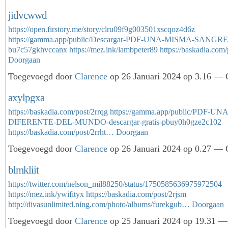
jidvcwwd
https://open.firstory.me/story/clru09f9g003501xscqoz4d6z
https://gamma.app/public/Descargar-PDF-UNA-MISMA-SANGRE
bu7c57gkhvccanx
https://mez.ink/lambpeter89
https://baskadia.com
Doorgaan
Toegevoegd door
Clarence
op 26 Januari 2024 op 3.16 — G
axylpgxa
https://baskadia.com/post/2rrqg
https://gamma.app/public/PDF-U
DIFERENTE-DEL-MUNDO-descargar-gratis-pbuy0h0gze2c102
https://baskadia.com/post/2rrht…
Doorgaan
Toegevoegd door
Clarence
op 26 Januari 2024 op 0.27 — G
blmkliit
https://twitter.com/nelson_mil88250/status/1750585636975972504
https://mez.ink/ywifityx
https://baskadia.com/post/2rjsm
http://divasunlimited.ning.com/photo/albums/furekgub…
Doorgaan
Toegevoegd door
Clarence
op 25 Januari 2024 op 19.31 — 