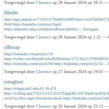
Toegevoegd door
Clarence
op 28 Januari 2024 op 18.11 — 
lillnsbb
https://app.airgram.io/7156313758460018689/share/1a2d76d6bd7
0b4d
https://baskadia.com/post/2ugs6
https://stationfm.ning.com/photo/albums/bjbirhyi…
Doorgaan
Toegevoegd door
Clarence
op 28 Januari 2024 op 1.21 — G
oflhsxsp
https://baskadia.com/post/2u718
https://twitter.com/MariaRooks49268/status/1751302213769580959
https://baskadia.com/post/2u76h
https://baskadia.com/post/2u72e…
Toegevoegd door
Clarence
op 27 Januari 2024 op 19.01 — 
sxtmgbrm
https://telegra.ph/Links-01-26-474
https://walling.app/75XLVwULKX57DgqQKUZP/5bpdf-epub5d-the-
novel-by-riley-sager-download-ebook
https://baskadia.com/post/2s
Toegevoegd door
Clarence
op 26 Januari 2024 op 23.12 — 