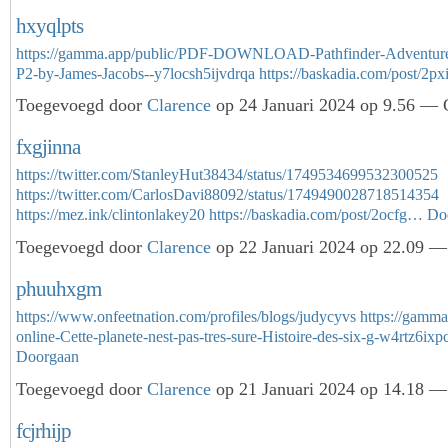
hxyqlpts
https://gamma.app/public/PDF-DOWNLOAD-Pathfinder-Adventure
P2-by-James-Jacobs--y7locsh5ijvdrqa
https://baskadia.com/post/2p
Toegevoegd door
Clarence
op 24 Januari 2024 op 9.56 — G
fxgjinna
https://twitter.com/StanleyHut38434/status/1749534699532300525
https://twitter.com/CarlosDavi88092/status/1749490028718514354
https://mez.ink/clintonlakey20
https://baskadia.com/post/2ocfg…
Do
Toegevoegd door
Clarence
op 22 Januari 2024 op 22.09 — 
phuuhxgm
https://www.onfeetnation.com/profiles/blogs/judycyvs
https://gamma
online-Cette-planete-nest-pas-tres-sure-Histoire-des-six-g-w4rtz6ix
Doorgaan
Toegevoegd door
Clarence
op 21 Januari 2024 op 14.18 — 
fcjrhijp