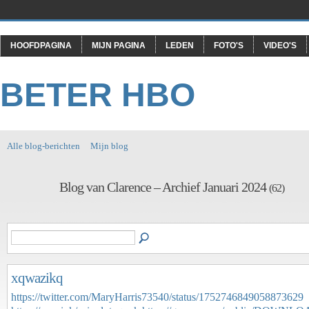
HOOFDPAGINA
MIJN PAGINA
LEDEN
FOTO'S
VIDEO'S
BETER HBO
Alle blog-berichten
Mijn blog
Blog van Clarence – Archief Januari 2024
(62)
xqwazikq
https://twitter.com/MaryHarris73540/status/1752746849058873629