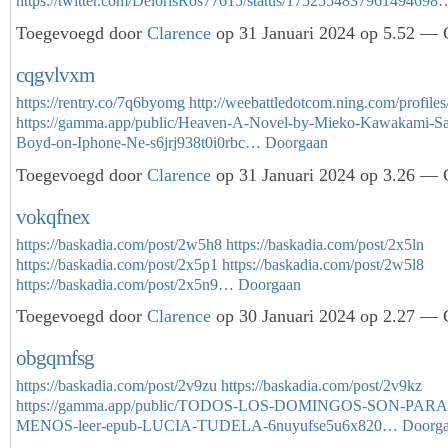
https://twitter.com/DelorisRos77615/status/1752554837961494698
Toegevoegd door
Clarence
op 31 Januari 2024 op 5.52 — G
cqgvlvxm
https://rentry.co/7q6byomg
http://weebattledotcom.ning.com/profiles
https://gamma.app/public/Heaven-A-Novel-by-Mieko-Kawakami-S
Boyd-on-Iphone-Ne-s6jrj938t0i0rbc…
Doorgaan
Toegevoegd door
Clarence
op 31 Januari 2024 op 3.26 — G
vokqfnex
https://baskadia.com/post/2w5h8
https://baskadia.com/post/2x5ln
https://baskadia.com/post/2x5p1
https://baskadia.com/post/2w5l8
https://baskadia.com/post/2x5n9…
Doorgaan
Toegevoegd door
Clarence
op 30 Januari 2024 op 2.27 — G
obgqmfsg
https://baskadia.com/post/2v9zu
https://baskadia.com/post/2v9kz
https://gamma.app/public/TODOS-LOS-DOMINGOS-SON-PAR
MENOS-leer-epub-LUCIA-TUDELA-6nuyufse5u6x820…
Doorg