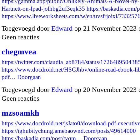
https://gamma.app/public/Unlikely-Animals-A-Novel-by
Hartnett-on-Ipad-jolhbg2uf3eqk35
https://baskadia.com/
https://www.liveworksheets.com/w/en/uvsfrjoixi/73325
Toegevoegd door
Edward
op 21 November 2023 
Geen reacties
chegmvea
https://twitter.com/claudia_ab8784/status/17264895043
https://www.docdroid.net/HSCJhbv/online-read-ebook-libr
pdf…
Doorgaan
Toegevoegd door
Edward
op 20 November 2023 
Geen reacties
mzsoamkh
https://www.docdroid.net/jsJato0/download-pdf-executive
https://ighubitychung.amebaownd.com/posts/49614000
https://baskadia.com/post/tvqm…
Doorgaan