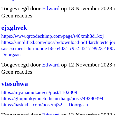
Toegevoegd door
Edward
op 13 November 2023 
Geen reacties
ejxghvek
https://www.qrcodechimp.com/page/s40xmh8d1kxj
https://simplified.com/docs/p/download-pdf-larchitecte-jo
saisissement-du-monde-b6eb4031-c9c2-4217-9923-4f0
Doorgaan
Toegevoegd door
Edward
op 12 November 2023 
Geen reacties
vtesuhwa
https://my.mamul.am/en/post/1102309
https://ghupunkymuch.themedia.jp/posts/49390394
https://baskadia.com/post/mj32…
Doorgaan
Toegevoegd door
Edward
op 12 November 2023 