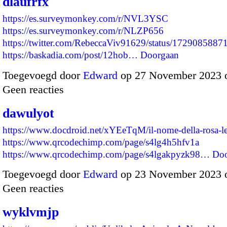
dlaufrfx
https://es.surveymonkey.com/r/NVL3YSC
https://es.surveymonkey.com/r/NLZP656
https://twitter.com/RebeccaViv91629/status/172908588
https://baskadia.com/post/12hob…
Doorgaan
Toegevoegd door
Edward
op 27 November 2023 
Geen reacties
dawulyot
https://www.docdroid.net/xYEeTqM/il-nome-della-rosa-l
https://www.qrcodechimp.com/page/s4lg4h5hfv1a
https://www.qrcodechimp.com/page/s4lgakpyzk98…
Doo
Toegevoegd door
Edward
op 23 November 2023 
Geen reacties
wyklvmjp