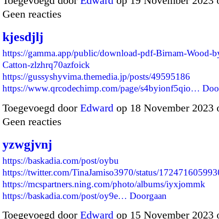
Toegevoegd door
Edward
op 19 November 2023 
Geen reacties
kjesdjlj
https://gamma.app/public/download-pdf-Birnam-Wood-b
Catton-zlzhrq70azfoick
https://gussyshyvima.themedia.jp/posts/49595186
https://www.qrcodechimp.com/page/s4byionf5qio…
Doo
Toegevoegd door
Edward
op 18 November 2023 
Geen reacties
yzwgjvnj
https://baskadia.com/post/oybu
https://twitter.com/TinaJamiso3970/status/1724716059
https://mcspartners.ning.com/photo/albums/iyxjommk
https://baskadia.com/post/oy9e…
Doorgaan
Toegevoegd door
Edward
op 15 November 2023 