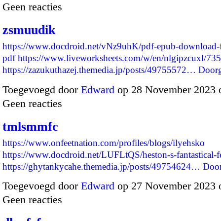
Geen reacties
zsmuudik
https://www.docdroid.net/vNz9uhK/pdf-epub-download-f
pdf
https://www.liveworksheets.com/w/en/nlgipzcuxl/73
https://zazukuthazej.themedia.jp/posts/49755572…
Door
Toegevoegd door
Edward
op 28 November 2023 
Geen reacties
tmlsmmfc
https://www.onfeetnation.com/profiles/blogs/ilyehsko
https://www.docdroid.net/LUFLtQS/heston-s-fantastical-f
https://ghytankycahe.themedia.jp/posts/49754624…
Doo
Toegevoegd door
Edward
op 27 November 2023 
Geen reacties