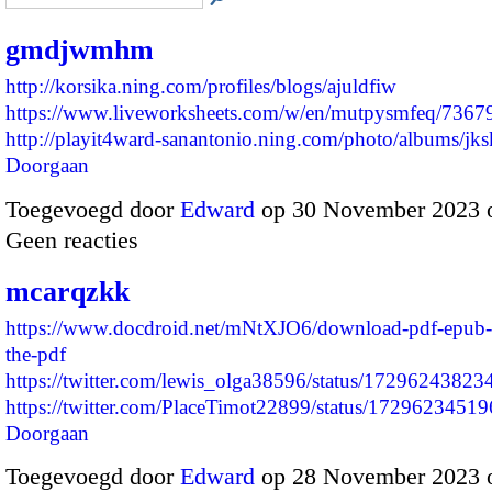
gmdjwmhm
http://korsika.ning.com/profiles/blogs/ajuldfiw
https://www.liveworksheets.com/w/en/mutpysmfeq/7367
http://playit4ward-sanantonio.ning.com/photo/albums/j
Doorgaan
Toegevoegd door
Edward
op 30 November 2023 
Geen reacties
mcarqzkk
https://www.docdroid.net/mNtXJO6/download-pdf-epub-
the-pdf
https://twitter.com/lewis_olga38596/status/1729624382
https://twitter.com/PlaceTimot22899/status/17296234
Doorgaan
Toegevoegd door
Edward
op 28 November 2023 