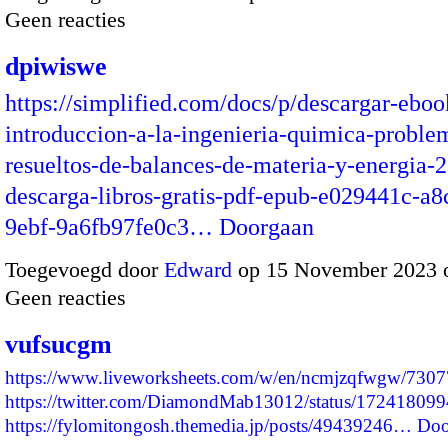
Geen reacties
dpiwiswe
https://simplified.com/docs/p/descargar-eboo
introduccion-a-la-ingenieria-quimica-proble
resueltos-de-balances-de-materia-y-energia-2
descarga-libros-gratis-pdf-epub-e029441c-a8
9ebf-9a6fb97fe0c3…
Doorgaan
Toegevoegd door
Edward
op 15 November 2023 
Geen reacties
vufsucgm
https://www.liveworksheets.com/w/en/ncmjzqfwgw/730
https://twitter.com/DiamondMab13012/status/1724180
https://fylomitongosh.themedia.jp/posts/49439246…
Doo