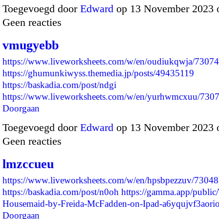
Toegevoegd door
Edward
op 13 November 2023 
Geen reacties
vmugyebb
https://www.liveworksheets.com/w/en/oudiukqwja/7307
https://ghumunkiwyss.themedia.jp/posts/49435119
https://baskadia.com/post/ndgi
https://www.liveworksheets.com/w/en/yurhwmcxuu/73
Doorgaan
Toegevoegd door
Edward
op 13 November 2023 
Geen reacties
lmzccueu
https://www.liveworksheets.com/w/en/hpsbpezzuv/7304
https://baskadia.com/post/n0oh
https://gamma.app/public
Housemaid-by-Freida-McFadden-on-Ipad-a6yqujvf3aor
Doorgaan