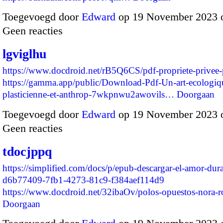
Toegevoegd door
Edward
op 19 November 2023 
Geen reacties
lgviglhu
https://www.docdroid.net/rB5Q6CS/pdf-propriete-privee-
https://gamma.app/public/Download-Pdf-Un-art-ecologiqu
plasticienne-et-anthrop-7wkpnwu2awovils…
Doorgaan
Toegevoegd door
Edward
op 19 November 2023 
Geen reacties
tdocjppq
https://simplified.com/docs/p/epub-descargar-el-amor-dura
d6b77409-7fb1-4273-81c9-f384aef114d9
https://www.docdroid.net/32ibaOv/polos-opuestos-nora-
Doorgaan