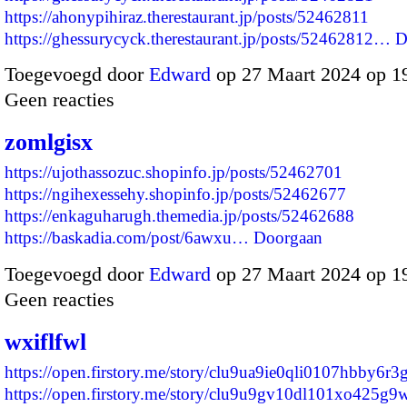
https://ahonypihiraz.therestaurant.jp/posts/52462811
https://ghessurycyck.therestaurant.jp/posts/52462812…
D
Toegevoegd door
Edward
op 27 Maart 2024 op 1
Geen reacties
zomlgisx
https://ujothassozuc.shopinfo.jp/posts/52462701
https://ngihexessehy.shopinfo.jp/posts/52462677
https://enkaguharugh.themedia.jp/posts/52462688
https://baskadia.com/post/6awxu…
Doorgaan
Toegevoegd door
Edward
op 27 Maart 2024 op 1
Geen reacties
wxiflfwl
https://open.firstory.me/story/clu9ua9ie0qli0107hbby6r3
https://open.firstory.me/story/clu9u9gv10dl101xo425g9