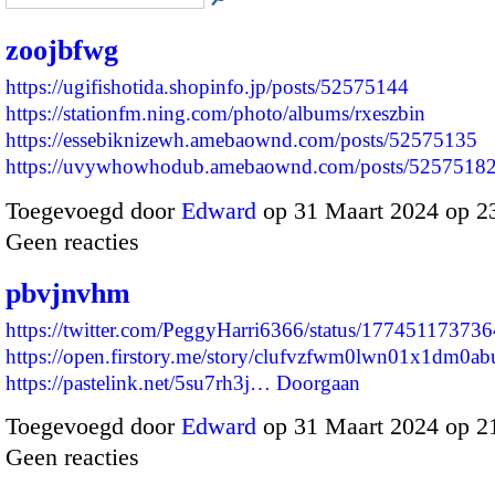
zoojbfwg
https://ugifishotida.shopinfo.jp/posts/52575144
https://stationfm.ning.com/photo/albums/rxeszbin
https://essebiknizewh.amebaownd.com/posts/52575135
https://uvywhowhodub.amebaownd.com/posts/525751
Toegevoegd door
Edward
op 31 Maart 2024 op 2
Geen reacties
pbvjnvhm
https://twitter.com/PeggyHarri6366/status/1774511737
https://open.firstory.me/story/clufvzfwm0lwn01x1dm0ab
https://pastelink.net/5su7rh3j…
Doorgaan
Toegevoegd door
Edward
op 31 Maart 2024 op 2
Geen reacties