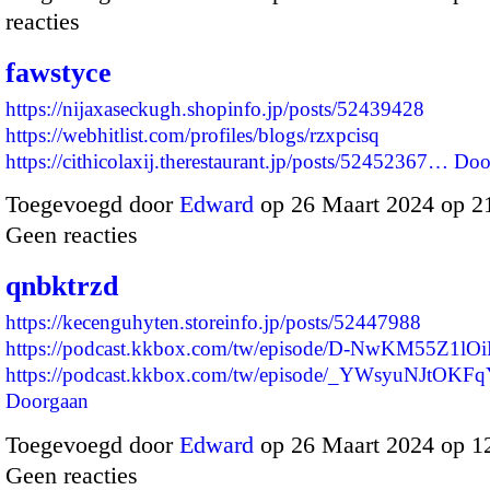
reacties
fawstyce
https://nijaxaseckugh.shopinfo.jp/posts/52439428
https://webhitlist.com/profiles/blogs/rzxpcisq
https://cithicolaxij.therestaurant.jp/posts/52452367…
Doo
Toegevoegd door
Edward
op 26 Maart 2024 op 2
Geen reacties
qnbktrzd
https://kecenguhyten.storeinfo.jp/posts/52447988
https://podcast.kkbox.com/tw/episode/D-NwKM55Z1lO
https://podcast.kkbox.com/tw/episode/_YWsyuNJtOK
Doorgaan
Toegevoegd door
Edward
op 26 Maart 2024 op 1
Geen reacties