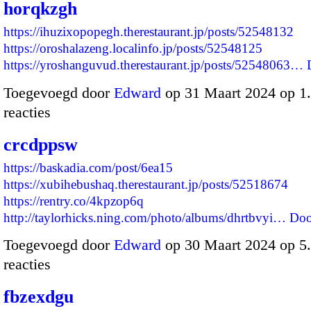
horqkzgh
https://ihuzixopopegh.therestaurant.jp/posts/52548132
https://oroshalazeng.localinfo.jp/posts/52548125
https://yroshanguvud.therestaurant.jp/posts/52548063…
Toegevoegd door
Edward
op 31 Maart 2024 op 
reacties
crcdppsw
https://baskadia.com/post/6ea15
https://xubihebushaq.therestaurant.jp/posts/52518674
https://rentry.co/4kpzop6q
http://taylorhicks.ning.com/photo/albums/dhrtbvyi…
Doo
Toegevoegd door
Edward
op 30 Maart 2024 op 
reacties
fbzexdgu