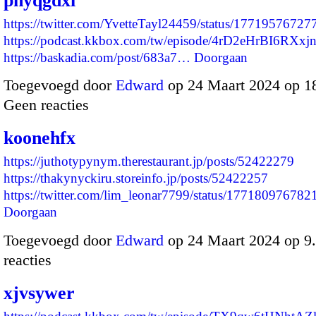
phyqgdxi
https://twitter.com/YvetteTayl24459/status/1771957672
https://podcast.kkbox.com/tw/episode/4rD2eHrBI6RXx
https://baskadia.com/post/683a7…
Doorgaan
Toegevoegd door
Edward
op 24 Maart 2024 op 1
Geen reacties
koonehfx
https://juthotypynym.therestaurant.jp/posts/52422279
https://thakynyckiru.storeinfo.jp/posts/52422257
https://twitter.com/lim_leonar7799/status/1771809767
Doorgaan
Toegevoegd door
Edward
op 24 Maart 2024 op 
reacties
xjvsywer