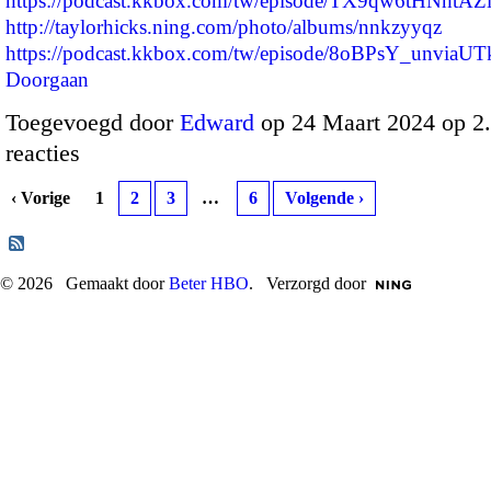
https://podcast.kkbox.com/tw/episode/TX9qw6tHNhtAZ
http://taylorhicks.ning.com/photo/albums/nnkzyyqz
https://podcast.kkbox.com/tw/episode/8oBPsY_unvia
Doorgaan
Toegevoegd door
Edward
op 24 Maart 2024 op 
reacties
‹ Vorige
1
2
3
…
6
Volgende ›
© 2026 Gemaakt door
Beter HBO
. Verzorgd door