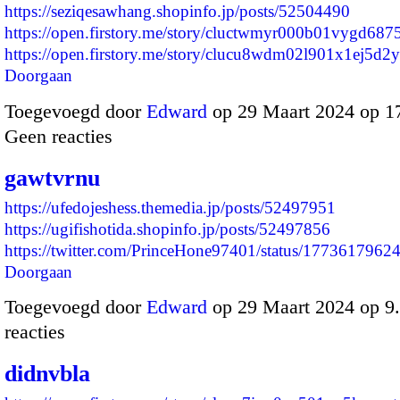
https://seziqesawhang.shopinfo.jp/posts/52504490
https://open.firstory.me/story/cluctwmyr000b01vygd687
https://open.firstory.me/story/clucu8wdm02l901x1ej5d
Doorgaan
Toegevoegd door
Edward
op 29 Maart 2024 op 1
Geen reacties
gawtvrnu
https://ufedojeshess.themedia.jp/posts/52497951
https://ugifishotida.shopinfo.jp/posts/52497856
https://twitter.com/PrinceHone97401/status/17736179
Doorgaan
Toegevoegd door
Edward
op 29 Maart 2024 op 
reacties
didnvbla