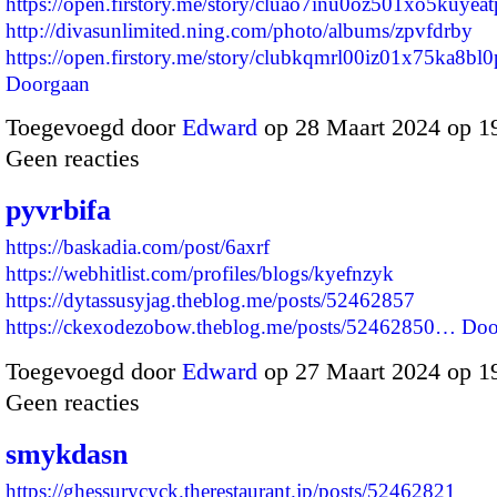
https://open.firstory.me/story/cluao7inu0oz501xo5kuyeat
http://divasunlimited.ning.com/photo/albums/zpvfdrby
https://open.firstory.me/story/clubkqmrl00iz01x75ka8b
Doorgaan
Toegevoegd door
Edward
op 28 Maart 2024 op 1
Geen reacties
pyvrbifa
https://baskadia.com/post/6axrf
https://webhitlist.com/profiles/blogs/kyefnzyk
https://dytassusyjag.theblog.me/posts/52462857
https://ckexodezobow.theblog.me/posts/52462850…
Doo
Toegevoegd door
Edward
op 27 Maart 2024 op 1
Geen reacties
smykdasn
https://ghessurycyck.therestaurant.jp/posts/52462821