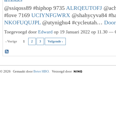
@ssiqoss89 #hiphop 9735
ALRQEUTOFJ
@ach
#love 7169
UCIYNFGWRX
@shahycyva84 #ha
NKOFUQUJPL
@utynighu4 #cycleutah…
Door
Toegevoegd door
Edward
op 19 Januari 2022 op 11.30 — G
‹ Vorige
1
2
3
Volgende ›
© 2026 Gemaakt door
Beter HBO
. Verzorgd door