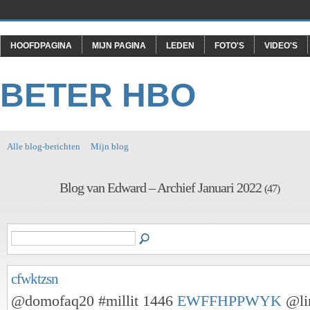
HOOFDPAGINA
MIJN PAGINA
LEDEN
FOTO'S
VIDEO'S
BETER HBO
Alle blog-berichten
Mijn blog
Blog van Edward – Archief Januari 2022
(47)
cfwktzsn
@domofaq20 #millit 1446
EWFFHPPWYK
@li