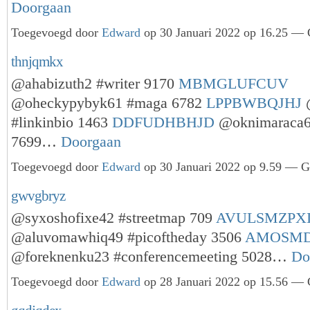
Doorgaan
Toegevoegd door
Edward
op 30 Januari 2022 op 16.25 — G
thnjqmkx
@ahabizuth2 #writer 9170
MBMGLUFCUV
@oheckypybyk61 #maga 6782
LPPBWBQJHJ
@
#linkinbio 1463
DDFUDHBHJD
@oknimaraca62
7699…
Doorgaan
Toegevoegd door
Edward
op 30 Januari 2022 op 9.59 — Ge
gwvgbryz
@syxoshofixe42 #streetmap 709
AVULSMZPX
@aluvomawhiq49 #picoftheday 3506
AMOSM
@foreknenku23 #conferencemeeting 5028…
Do
Toegevoegd door
Edward
op 28 Januari 2022 op 15.56 — G