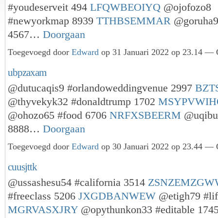
#youdeserveit 494
LFQWBEOIYQ
@ojofozo8
#newyorkmap 8939
TTHBSEMMAR
@goruha9
4567…
Doorgaan
Toegevoegd door
Edward
op 31 Januari 2022 op 23.14 — G
ubpzaxam
@dutucaqis9 #orlandoweddingvenue 2997
BZT
@thyvekyk32 #donaldtrump 1702
MSYPVWIH
@ohozo65 #food 6706
NRFXSBEERM
@uqibu
8888…
Doorgaan
Toegevoegd door
Edward
op 30 Januari 2022 op 23.44 — G
cuusjttk
@ussashesu54 #california 3514
ZSNZEMZGW
#freeclass 5206
JXGDBANWEW
@etigh79 #li
MGRVASXJRY
@opythunkon33 #editable 17