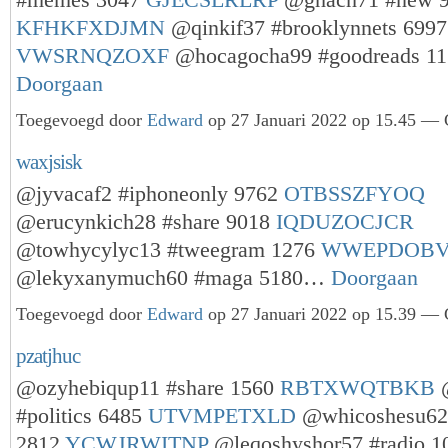
#memes 3047
GJECSLRLRP
@ghach71 #new 
KFHKFXDJMN
@qinkif37 #brooklynnets 6997
VWSRNQZOXF
@hocagocha99 #goodreads 1
Doorgaan
Toegevoegd door
Edward
op 27 Januari 2022 op 15.45 — G
waxjsisk
@jyvacaf2 #iphoneonly 9762
OTBSSZFYOQ
@erucynkich28 #share 9018
IQDUZOCJCR
@towhycylyc13 #tweegram 1276
WWEPDOB
@lekyxanymuch60 #maga 5180…
Doorgaan
Toegevoegd door
Edward
op 27 Januari 2022 op 15.39 — G
pzatjhuc
@ozyhebiqup11 #share 1560
RBTXWQTBKB
@
#politics 6485
UTVMPETXLD
@whicoshesu62 
2812
YCWJRWITNP
@leqoshyshor57 #radio 