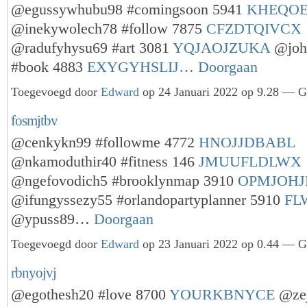
@egussywhubu98 #comingsoon 5941
KHEQO
@inekywolech78 #follow 7875
CFZDTQIVCX
@radufyhysu69 #art 3081
YQJAOJZUKA
@joh
#book 4883
EXYGYHSLIJ…
Doorgaan
Toegevoegd door
Edward
op 24 Januari 2022 op 9.28 — Ge
fosmjtbv
@cenkykn99 #followme 4772
HNOJJDBABL
@nkamoduthir40 #fitness 146
JMUUFLDLWX
@ngefovodich5 #brooklynmap 3910
OPMJOHJ
@ifungyssezy55 #orlandopartyplanner 5910
FL
@ypuss89…
Doorgaan
Toegevoegd door
Edward
op 23 Januari 2022 op 0.44 — Ge
rbnyojvj
@egothesh20 #love 8700
YOURKBNYCE
@zej