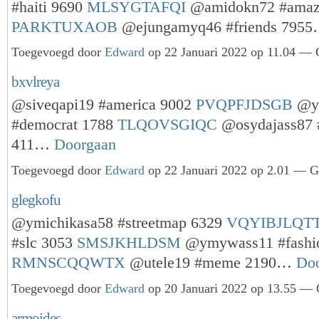
#haiti 9690
MLSYGTAFQI
@amidokn72 #amaz
PARKTUXAOB
@ejungamyq46 #friends 795
Toegevoegd door
Edward
op 22 Januari 2022 op 11.04 — G
bxvlreya
@siveqapi19 #america 9002
PVQPFJDSGB
@y
#democrat 1788
TLQOVSGIQC
@osydajass87 #
411…
Doorgaan
Toegevoegd door
Edward
op 22 Januari 2022 op 2.01 — Ge
glegkofu
@ymichikasa58 #streetmap 6329
VQYIBJLQT
#slc 3053
SMSJKHLDSM
@ymywass11 #fashi
RMNSCQQWTX
@utele19 #meme 2190…
Do
Toegevoegd door
Edward
op 20 Januari 2022 op 13.55 — G
armoides