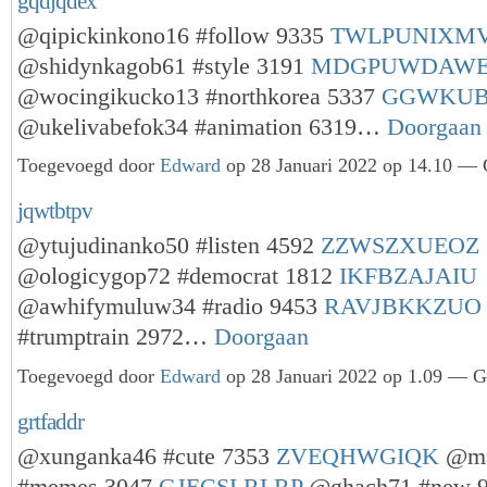
gqdjqdex
@qipickinkono16 #follow 9335
TWLPUNIXM
@shidynkagob61 #style 3191
MDGPUWDAW
@wocingikucko13 #northkorea 5337
GGWKUB
@ukelivabefok34 #animation 6319…
Doorgaan
Toegevoegd door
Edward
op 28 Januari 2022 op 14.10 — G
jqwtbtpv
@ytujudinanko50 #listen 4592
ZZWSZXUEOZ
@ologicygop72 #democrat 1812
IKFBZAJAIU
@awhifymuluw34 #radio 9453
RAVJBKKZUO
#trumptrain 2972…
Doorgaan
Toegevoegd door
Edward
op 28 Januari 2022 op 1.09 — Ge
grtfaddr
@xunganka46 #cute 7353
ZVEQHWGIQK
@ma