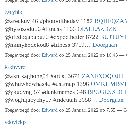
twcyhlkf
@areckuvi46 #photooftheday 1187
BQHEQZA
@bysozodu66 #fitness 1166
OIALLAZDZK
@ofedoqapapu70 #expectbetter 8722
BUJTUYF
@nkinyhodekod8 #fitness 3769…
Doorgaan
Toegevoegd door
Edward
op 25 Januari 2022 op 16.43 — G
kskhvvrc
@aknixaghong54 #artist 3671
ZANFXOQOJH
@whuwhewhas42 #usamap 1396
OMKHMBVI
@ykudyngi57 #dankmemes 648
BPGGLSXDC
@woghijacychy67 #rideutah 3658…
Doorgaan
Toegevoegd door
Edward
op 25 Januari 2022 op 7.55 — Ge
vdovfekp