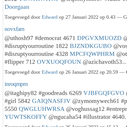
Doorgaan
Toegevoegd door
Edward
op 27 Januari 2022 op 0.43 — Ge
novxfarn
@uthosh97 #democrat 4671
DPGVXMUOZD
@
#disruptyourroutine 1822
BJZNDKGUBO
@vos
#disruptyourroutine 4328
MPCFQWPHRM
@ot
#flipper 712
OVXUOQFOUN
@azichavoth53
Toegevoegd door
Edward
op 26 Januari 2022 op 20.59 — G
inroqmpm
@itaghipy82 #goodreads 6269
VJBFGQFGVO
#girl 5842
GAIQNASFJV
@zymomywech61 #ph
5550
QWGLUHWRSA
@voghussag12 #entrepr
YUWTSKOFFY
@ngucaha54 #illustrator 464
Toegevoegd door
Edward
op 26 Januari 2022 op 15.12 — G