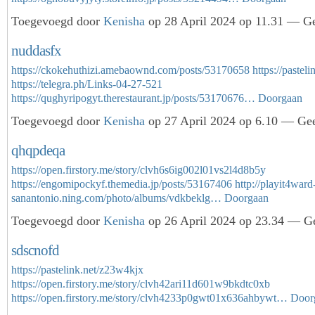
Toegevoegd door
Kenisha
op 28 April 2024 op 11.31 — Ge
nuddasfx
https://ckokehuthizi.amebaownd.com/posts/53170658
https://pastel
https://telegra.ph/Links-04-27-521
https://qughyripogyt.therestaurant.jp/posts/53170676…
Doorgaan
Toegevoegd door
Kenisha
op 27 April 2024 op 6.10 — Gee
qhqpdeqa
https://open.firstory.me/story/clvh6s6ig002l01vs2l4d8b5y
https://engomipockyf.themedia.jp/posts/53167406
http://playit4ward
sanantonio.ning.com/photo/albums/vdkbeklg…
Doorgaan
Toegevoegd door
Kenisha
op 26 April 2024 op 23.34 — Ge
sdscnofd
https://pastelink.net/z23w4kjx
https://open.firstory.me/story/clvh42ari11d601w9bkdtc0xb
https://open.firstory.me/story/clvh4233p0gwt01x636ahbywt…
Door