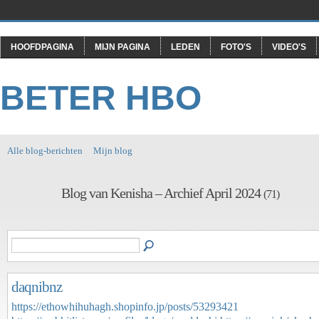
HOOFDPAGINA
MIJN PAGINA
LEDEN
FOTO'S
VIDEO'S
BETER HBO
Alle blog-berichten
Mijn blog
Blog van Kenisha – Archief April 2024
(71)
daqnibnz
https://ethowhihuhagh.shopinfo.jp/posts/53293421