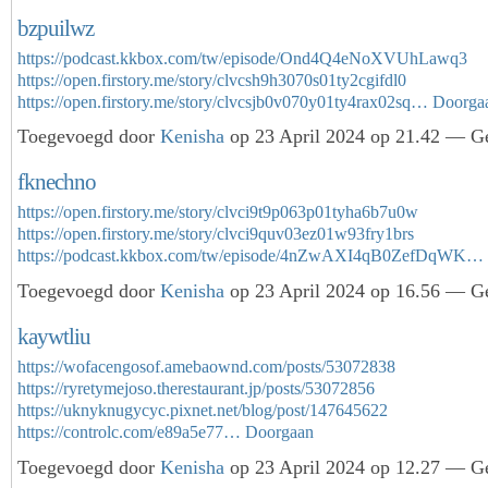
bzpuilwz
https://podcast.kkbox.com/tw/episode/Ond4Q4eNoXVUhLawq3
https://open.firstory.me/story/clvcsh9h3070s01ty2cgifdl0
https://open.firstory.me/story/clvcsjb0v070y01ty4rax02sq…
Doorga
Toegevoegd door
Kenisha
op 23 April 2024 op 21.42 — Ge
fknechno
https://open.firstory.me/story/clvci9t9p063p01tyha6b7u0w
https://open.firstory.me/story/clvci9quv03ez01w93fry1brs
https://podcast.kkbox.com/tw/episode/4nZwAXI4qB0ZefDqWK…
Toegevoegd door
Kenisha
op 23 April 2024 op 16.56 — Ge
kaywtliu
https://wofacengosof.amebaownd.com/posts/53072838
https://ryretymejoso.therestaurant.jp/posts/53072856
https://uknyknugycyc.pixnet.net/blog/post/147645622
https://controlc.com/e89a5e77…
Doorgaan
Toegevoegd door
Kenisha
op 23 April 2024 op 12.27 — Ge