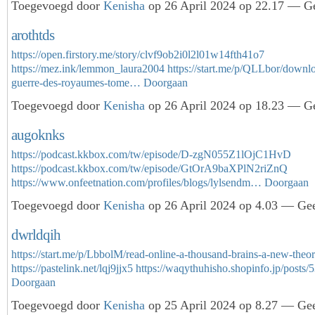
Toegevoegd door
Kenisha
op 26 April 2024 op 22.17 — Ge
arothtds
https://open.firstory.me/story/clvf9ob2i0l2l01w14fth41o7
https://mez.ink/lemmon_laura2004
https://start.me/p/QLLbor/downl
guerre-des-royaumes-tome…
Doorgaan
Toegevoegd door
Kenisha
op 26 April 2024 op 18.23 — Ge
augoknks
https://podcast.kkbox.com/tw/episode/D-zgN055Z1lOjC1HvD
https://podcast.kkbox.com/tw/episode/GtOrA9baXPlN2riZnQ
https://www.onfeetnation.com/profiles/blogs/lylsendm…
Doorgaan
Toegevoegd door
Kenisha
op 26 April 2024 op 4.03 — Gee
dwrldqih
https://start.me/p/LbbolM/read-online-a-thousand-brains-a-new-theor
https://pastelink.net/lqj9jjx5
https://waqythuhisho.shopinfo.jp/post
Doorgaan
Toegevoegd door
Kenisha
op 25 April 2024 op 8.27 — Gee