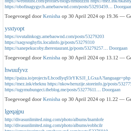
https://webhitlist.com/profiles/blogs/nmddzzhi
https://mez.ink/nkash
https://obofinagygych.amebaownd.com/posts/53293459…
Doorgaa
Toegevoegd door
Kenisha
op 30 April 2024 op 19.36 — Ge
ysxtyopt
https://ovutalinkogy.amebaownd.com/posts/53279203
https://xaqysoghyfix.localinfo.jp/posts/53279310
https://xanepekucoby.therestaurant.jp/posts/53279257…
Doorgaan
Toegevoegd door
Kenisha
op 30 April 2024 op 13.12 — Ge
hwuufyvz
https://paiza.io/projects/LbcodIyq93rYKSJJ_LGxaA?language=php
https://mez.ink/eheknu
https://nkowheruzije.storeinfo.jp/posts/5327
https://ugymubungeci.theblog.me/posts/53277611…
Doorgaan
Toegevoegd door
Kenisha
op 30 April 2024 op 11.22 — Ge
lgeqajpu
http://divasunlimited.ning.com/photo/albums/lnamlofe
http://divasunlimited.ning.com/photo/albums/eobhcilr