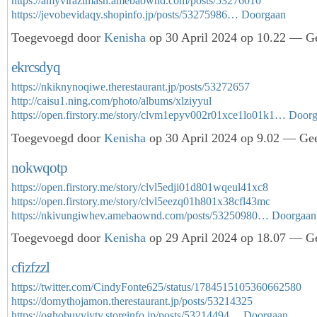
https://amyvirazimash.amebaownd.com/posts/53276010
https://jevobevidaqy.shopinfo.jp/posts/53275986…
Doorgaan
Toegevoegd door
Kenisha
op 30 April 2024 op 10.22 — Ge
ekrcsdyq
https://nkiknynoqiwe.therestaurant.jp/posts/53272657
http://caisu1.ning.com/photo/albums/xlziyyul
https://open.firstory.me/story/clvm1epyv002r01xce1lo01k1…
Doorg
Toegevoegd door
Kenisha
op 30 April 2024 op 9.02 — Gee
nokwqotp
https://open.firstory.me/story/clvl5edji01d801wqeul41xc8
https://open.firstory.me/story/clvl5eezq01h801x38cfl43mc
https://nkivungiwhev.amebaownd.com/posts/53250980…
Doorgaan
Toegevoegd door
Kenisha
op 29 April 2024 op 18.07 — Ge
cfizfzzl
https://twitter.com/CindyFonte625/status/1784515105360662580
https://domythojamon.therestaurant.jp/posts/53214325
https://oghobuvyjyty.storeinfo.jp/posts/53214494…
Doorgaan