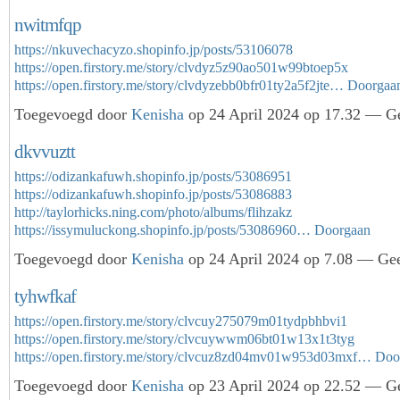
nwitmfqp
https://nkuvechacyzo.shopinfo.jp/posts/53106078
https://open.firstory.me/story/clvdyz5z90ao501w99btoep5x
https://open.firstory.me/story/clvdyzebb0bfr01ty2a5f2jte…
Doorgaa
Toegevoegd door
Kenisha
op 24 April 2024 op 17.32 — Ge
dkvvuztt
https://odizankafuwh.shopinfo.jp/posts/53086951
https://odizankafuwh.shopinfo.jp/posts/53086883
http://taylorhicks.ning.com/photo/albums/flihzakz
https://issymuluckong.shopinfo.jp/posts/53086960…
Doorgaan
Toegevoegd door
Kenisha
op 24 April 2024 op 7.08 — Gee
tyhwfkaf
https://open.firstory.me/story/clvcuy275079m01tydpbhbvi1
https://open.firstory.me/story/clvcuywwm06bt01w13x1t3tyg
https://open.firstory.me/story/clvcuz8zd04mv01w953d03mxf…
Doo
Toegevoegd door
Kenisha
op 23 April 2024 op 22.52 — Ge