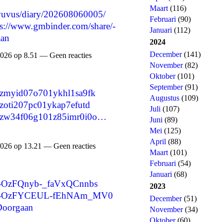
Maart
(116)
cevuvus/diary/202608060005/
Februari
(90)
ps://www.gmbinder.com/share/-
Januari
(112)
an
2024
December
(141)
026 op 8.51 — Geen reacties
November
(82)
Oktober
(101)
September
(91)
msfzmyid07o701ykhl1sa9fk
Augustus
(109)
sfzoti207pc01ykap7efutd
Juli
(107)
cmsfzw34f06g101z85imr0i0o…
Juni
(89)
Mei
(125)
April
(88)
026 op 13.21 — Geen reacties
Maart
(101)
Februari
(54)
Januari
(68)
e/-OzFQnyb-_faVxQCnnbs
2023
are/-OzFYCEUL-fEhNAm_MV0
December
(51)
Doorgaan
November
(34)
Oktober
(60)