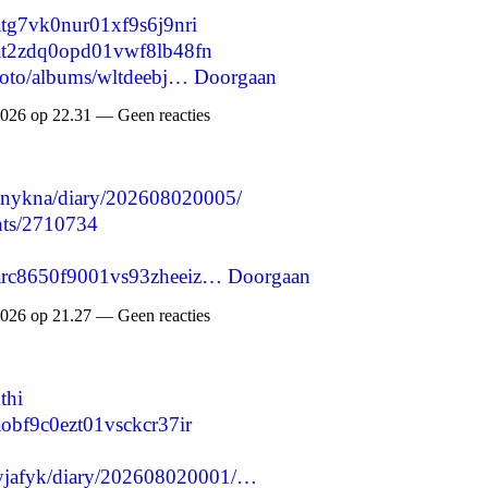
satg7vk0nur01xf9s6j9nri
msat2zdq0opd01vwf8lb48fn
photo/albums/wltdeebj…
Doorgaan
026 op 22.31 — Geen reacties
chinykna/diary/202608020005/
nts/2710734
msarc8650f9001vs93zheeiz…
Doorgaan
026 op 21.27 — Geen reacties
thi
saobf9c0ezt01vsckcr37ir
thyjafyk/diary/202608020001/…