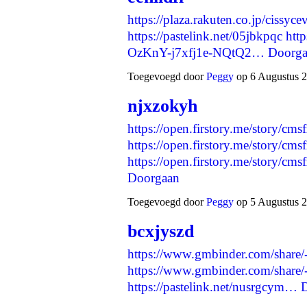
https://plaza.rakuten.co.jp/cissy
https://pastelink.net/05jbkpqc
htt
OzKnY-j7xfj1e-NQtQ2…
Doorga
Toegevoegd door
Peggy
op 6 Augustus 2
njxzokyh
https://open.firstory.me/story/c
https://open.firstory.me/story/cm
https://open.firstory.me/story/
Doorgaan
Toegevoegd door
Peggy
op 5 Augustus 2
bcxjyszd
https://www.gmbinder.com/shar
https://www.gmbinder.com/sh
https://pastelink.net/nusrgcym…