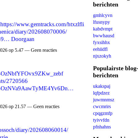
berichten
gmhlcyvn
lfusnypy
https://www.gemtracks.com/htxzlfli
kabdvmpt
ythenica/diary/202608070006/
bwwhausd
269…
Doorgaan
fyxsihhx
eehiidfl
026 op 5.47 — Geen reacties
njxzokyh
Populairste blog
re/-OzNbfYFOvx9ZKw_zebf
berichten
nts/2720566
ukakspaj
are/-OzNVa9AawTyME4Yv6Dn…
lqfpdzez
juwmnmsz
cwcmrirs
026 op 21.57 — Geen reacties
cpqgzmfp
tyivvfdn
pfnhahns
itossoch/diary/202608060014/
zie