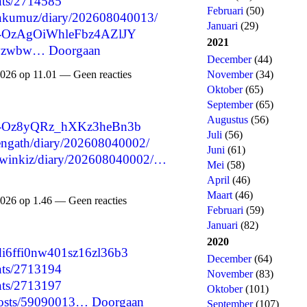
nts/2714585
Februari
(50)
chankumuz/diary/202608040013/
Januari
(29)
e/-OzAgOiWhleFbz4AZlJY
2021
bfwzwbw…
Doorgaan
December
(44)
November
(34)
026 op 11.01 — Geen reacties
Oktober
(65)
September
(65)
Augustus
(56)
re/-Oz8yQRz_hXKz3heBn3b
Juli
(56)
axengath/diary/202608040002/
Juni
(61)
yxowinkiz/diary/202608040002/…
Mei
(58)
April
(46)
Maart
(46)
026 op 1.46 — Geen reacties
Februari
(59)
Januari
(82)
2020
msdi6ffi0nw401sz16zl36b3
December
(64)
nts/2713194
November
(83)
nts/2713197
Oktober
(101)
p/posts/59090013…
Doorgaan
September
(107)