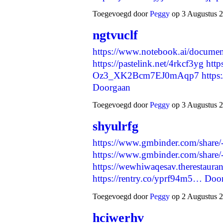
Toegevoegd door
Peggy
op 3 Augustus 2
ngtvuclf
https://www.notebook.ai/docume
https://pastelink.net/4rkcf3yg
http
Oz3_XK2Bcm7EJ0mAqp7
https
Doorgaan
Toegevoegd door
Peggy
op 3 Augustus 2
shyulrfg
https://www.gmbinder.com/sh
https://www.gmbinder.com/shar
https://wewhiwaqesav.therestaura
https://rentry.co/yprf94m5…
Doo
Toegevoegd door
Peggy
op 2 Augustus 2
hciwerhv