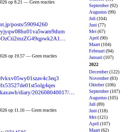
026 op 8.21 — Geen reacties
September
(92)
Augustus
(99)
Juli
(104)
nt.jp/posts/59094260
Juni
(77)
/cmseyjyqw08hu01va5wam9dum
Mei
(67)
re/-OzCti2mzZG49qpwk2A1…
April
(90)
Maart
(104)
Februari
(94)
026 op 19.57 — Geen reacties
Januari
(107)
2022
December
(122)
cmsefvkxv05wy01szav4c3eq3
November
(83)
Oktober
(106)
msefx53527de01st5olg4qes
September
(107)
gelokaxawh/diary/202608040017/…
Augustus
(105)
Juli
(89)
026 op 11.16 — Geen reacties
Juni
(118)
Mei
(121)
April
(107)
Maart
(62)