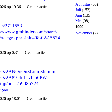
Augustus
(53)
026 op 19.36 — Geen reacties
Juli
(152)
Juni
(135)
Mei
(98)
nts/2711553
1999
s://www.gmbinder.com/share/-
November
(7)
://telegra.ph/Links-08-02-15574…
026 op 0.31 — Geen reacties
are/-Oz2ANOoOu3Lomj3b_mm
e/-Oz2A89J4ufIsvl_u6PW
nt.jp/posts/59085724
rgaan
026 op 18.01 — Geen reacties