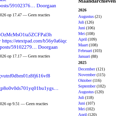
Maandarchieven
p/posts/59102376…
Doorgaan
2026
026 op 17.47 — Geen reacties
Augustus
(21)
Juli
(126)
Juni
(106)
Mei
(108)
re/-OzMcMsO1ta5ZCFPal3h
April
(109)
y
https://etextpad.com/b56y0a6iqc
Maart
(108)
p/posts/59102279…
Doorgaan
Februari
(103)
026 op 17.17 — Geen reacties
Januari
(88)
2025
December
(121)
November
(115)
msgvutnf0dbm01z8fj616vf8
Oktober
(116)
September
(102)
/cmsgp8o0v0ds701yq01bu1ygs…
Augustus
(120)
Juli
(118)
Juni
(107)
026 op 9.51 — Geen reacties
Mei
(102)
April
(120)