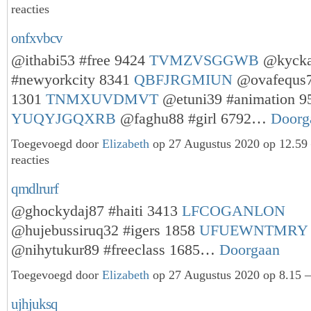
reacties
onfxvbcv
@ithabi53 #free 9424
TVMZVSGGWB
@kycka
#newyorkcity 8341
QBFJRGMIUN
@ovafequs7
1301
TNMXUVDMVT
@etuni39 #animation 9
YUQYJGQXRB
@faghu88 #girl 6792…
Doorg
Toegevoegd door
Elizabeth
op 27 Augustus 2020 op 12.5
reacties
qmdlrurf
@ghockydaj87 #haiti 3413
LFCOGANLON
@hujebussiruq32 #igers 1858
UFUEWNTMRY
@nihytukur89 #freeclass 1685…
Doorgaan
Toegevoegd door
Elizabeth
op 27 Augustus 2020 op 8.15 —
ujhjuksq