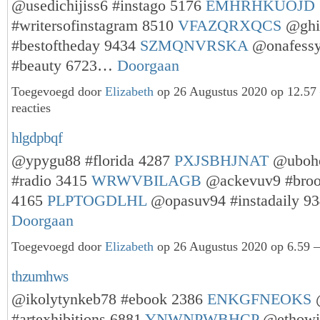
@usedichijiss6 #instago 5176
EMHRHKUOJD
#writersofinstagram 8510
VFAZQRXQCS
@ghi
#bestoftheday 9434
SZMQNVRSKA
@onafess
#beauty 6723…
Doorgaan
Toegevoegd door
Elizabeth
op 26 Augustus 2020 op 12.5
reacties
hlgdpbqf
@ypygu88 #florida 4287
PXJSBHJNAT
@uboho
#radio 3415
WRWVBILAGB
@ackevuv9 #broo
4165
PLPTOGDLHL
@opasuv94 #instadaily 
Doorgaan
Toegevoegd door
Elizabeth
op 26 Augustus 2020 op 6.59 —
thzumhws
@ikolytynkeb78 #ebook 2386
ENKGFNEOKS
#artexhibitions 6881
YNWNPWBHCP
@ethowit