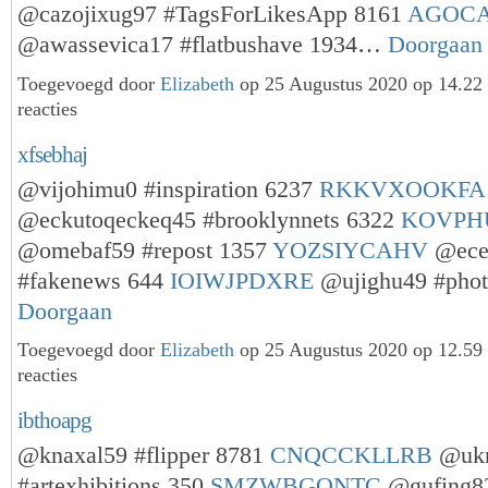
@cazojixug97 #TagsForLikesApp 8161
AGOC
@awassevica17 #flatbushave 1934…
Doorgaan
Toegevoegd door
Elizabeth
op 25 Augustus 2020 op 14.2
reacties
xfsebhaj
@vijohimu0 #inspiration 6237
RKKVXOOKFA
@eckutoqeckeq45 #brooklynnets 6322
KOVPH
@omebaf59 #repost 1357
YOZSIYCAHV
@ece
#fakenews 644
IOIWJPDXRE
@ujighu49 #pho
Doorgaan
Toegevoegd door
Elizabeth
op 25 Augustus 2020 op 12.5
reacties
ibthoapg
@knaxal59 #flipper 8781
CNQCCKLLRB
@ukn
#artexhibitions 350
SMZWBGONTC
@gufing8