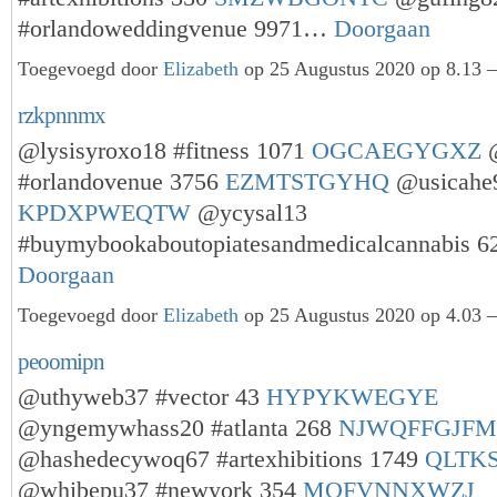
#orlandoweddingvenue 9971…
Doorgaan
Toegevoegd door
Elizabeth
op 25 Augustus 2020 op 8.13 —
rzkpnnmx
@lysisyroxo18 #fitness 1071
OGCAEGYGXZ
@
#orlandovenue 3756
EZMTSTGYHQ
@usicahe9
KPDXPWEQTW
@ycysal13
#buymybookaboutopiatesandmedicalcannabis 
Doorgaan
Toegevoegd door
Elizabeth
op 25 Augustus 2020 op 4.03 —
peoomipn
@uthyweb37 #vector 43
HYPYKWEGYE
@yngemywhass20 #atlanta 268
NJWQFFGJFM
@hashedecywoq67 #artexhibitions 1749
QLTK
@whibepu37 #newyork 354
MQFVNNXWZJ