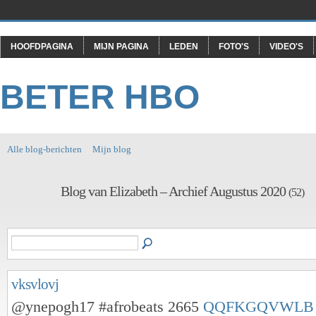
HOOFDPAGINA
MIJN PAGINA
LEDEN
FOTO'S
VIDEO'S
BETER HBO
Alle blog-berichten
Mijn blog
Blog van Elizabeth – Archief Augustus 2020
(52)
vksvlovj
@ynepogh17 #afrobeats 2665
QQFKGQVWLB