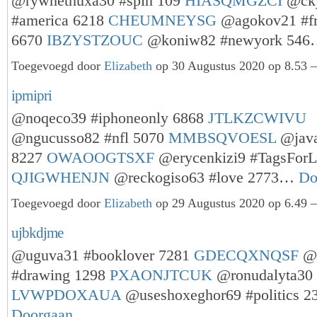
@rywhethuxa30 #spin 109
HIASQMGZCI
@cky
#america 6218
CHEUMNEYSG
@agokov21 #fr
6670
IBZYSTZOUC
@koniw82 #newyork 54
Toegevoegd door
Elizabeth
op 30 Augustus 2020 op 8.53 —
iprnipri
@noqeco39 #iphoneonly 6868
JTLKZCWIVU
@ngucusso82 #nfl 5070
MMBSQVOESL
@java
8227
OWAOOGTSXF
@erycenkizi9 #TagsForL
QJIGWHENJN
@reckogiso63 #love 2773…
Do
Toegevoegd door
Elizabeth
op 29 Augustus 2020 op 6.49 —
ujbkdjme
@uguva31 #booklover 7281
GDECQXNQSF
@o
#drawing 1298
PXAONJTCUK
@ronudalyta30 
LVWPDOXAUA
@useshoxeghor69 #politics 
Doorgaan