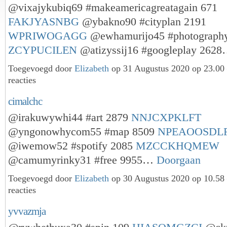
@vixajykubiq69 #makeamericagreatagain 671
FAKJYASNBG
@ybakno90 #cityplan 2191
WPRIWOGAGG
@ewhamurijo45 #photograph
ZCYPUCILEN
@atizyssij16 #googleplay 262
Toegevoegd door
Elizabeth
op 31 Augustus 2020 op 23.0
reacties
cimalchc
@irakuwywhi44 #art 2879
NNJCXPKLFT
@yngonowhycom55 #map 8509
NPEAOOSDL
@iwemow52 #spotify 2085
MZCCKHQMEW
@camumyrinky31 #free 9955…
Doorgaan
Toegevoegd door
Elizabeth
op 30 Augustus 2020 op 10.5
reacties
yvvazmja