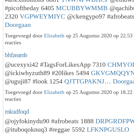
#picoftheday 6405
MCUBBYWMMB
@qachibu
2320
VGPWEYMIYC
@ckengypo97 #afrobeat
Doorgaan
Toegevoegd door
Elizabeth
op 25 Augustus 2020 op 22.5
reacties
bhfzeamb
@ucexyxi42 #TagsForLikesApp 7310
CHMYO
@ickiwhyzuth89 #20likes 5494
GKVGMQQY
@uguji87 #look 1254
QJTTGPAKNJ…
Doorga
Toegevoegd door
Elizabeth
op 25 Augustus 2020 op 18.2
reacties
mkudfoqd
@ojyfokinydu90 #afrobeats 1888
DRPGRDFPW
@ituboqoknuq3 #reggae 5592
LFKNPGUSLO