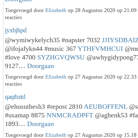
Toegevoegd door
Elizabeth
op 28 Augustus 2020 op 21.0
reacties
jyxbjhpd
@wymiwykelych35 #napster 7032
JJIYSDBAI
@ifojafykn44 #music 367
YTHFVMHCUI
@met
#love 4700
SYZHGVQWSU
@awhygidypong77
9127…
Doorgaan
Toegevoegd door
Elizabeth
op 27 Augustus 2020 op 22.3
reacties
qaqtbztd
@ehusuthesh3 #repost 2810
AEUBOFFENL
@ss
#usamap 8875
NNMCRADPFT
@aghenk53 #fa
1893…
Doorgaan
Toegevoegd door
Elizabeth
op 27 Augustus 2020 op 15.1