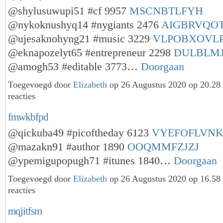
@shylusuwupi51 #cf 9957
MSCNBTLFYH
@nykoknushyq14 #nygiants 2476
AIGBRVQO
@ujesaknohyng21 #music 3229
VLPOBXOVL
@eknapozelyt65 #entrepreneur 2298
DULBLM
@amogh53 #editable 3773…
Doorgaan
Toegevoegd door
Elizabeth
op 26 Augustus 2020 op 20.2
reacties
fmwkbfpd
@qickuba49 #picoftheday 6123
VYEFOFLVN
@mazakn91 #author 1890
OOQMMFZJZJ
@ypemigupopugh71 #itunes 1840…
Doorgaan
Toegevoegd door
Elizabeth
op 26 Augustus 2020 op 16.5
reacties
mqjitfsm