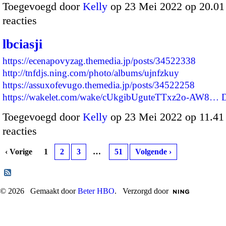
Toegevoegd door
Kelly
op 23 Mei 2022 op 20.0
reacties
lbciasji
https://ecenapovyzag.themedia.jp/posts/34522338
http://tnfdjs.ning.com/photo/albums/ujnfzkuy
https://assuxofevugo.themedia.jp/posts/34522258
https://wakelet.com/wake/cUkgibUguteTTxz2o-AW8…
Toegevoegd door
Kelly
op 23 Mei 2022 op 11.4
reacties
‹ Vorige
1
2
3
…
51
Volgende ›
© 2026 Gemaakt door
Beter HBO
. Verzorgd door