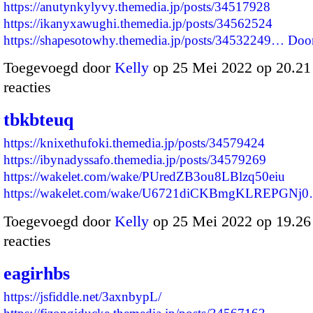
https://anutynkylyvy.themedia.jp/posts/34517928
https://ikanyxawughi.themedia.jp/posts/34562524
https://shapesotowhy.themedia.jp/posts/34532249…
Doo
Toegevoegd door
Kelly
op 25 Mei 2022 op 20.2
reacties
tbkbteuq
https://knixethufoki.themedia.jp/posts/34579424
https://ibynadyssafo.themedia.jp/posts/34579269
https://wakelet.com/wake/PUredZB3ou8LBlzq50eiu
https://wakelet.com/wake/U6721diCKBmgKLREPGNj
Toegevoegd door
Kelly
op 25 Mei 2022 op 19.2
reacties
eagirhbs
https://jsfiddle.net/3axnbypL/