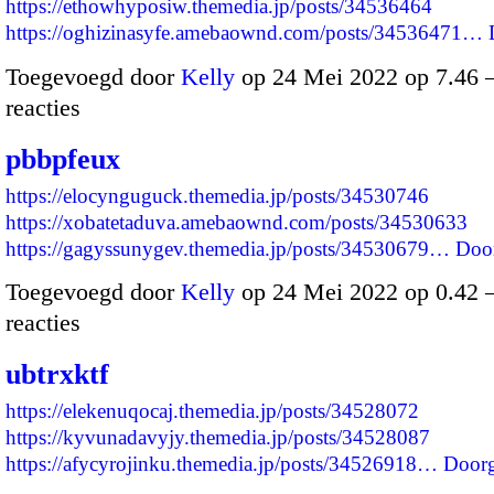
https://ethowhyposiw.themedia.jp/posts/34536464
https://oghizinasyfe.amebaownd.com/posts/34536471…
Toegevoegd door
Kelly
op 24 Mei 2022 op 7.46
reacties
pbbpfeux
https://elocynguguck.themedia.jp/posts/34530746
https://xobatetaduva.amebaownd.com/posts/34530633
https://gagyssunygev.themedia.jp/posts/34530679…
Doo
Toegevoegd door
Kelly
op 24 Mei 2022 op 0.42
reacties
ubtrxktf
https://elekenuqocaj.themedia.jp/posts/34528072
https://kyvunadavyjy.themedia.jp/posts/34528087
https://afycyrojinku.themedia.jp/posts/34526918…
Door