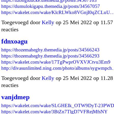
https://fizongiducke.themedia.jp/posts/34567163
https://dumulokigapu.themedia.jp/posts/34567057
https://wakelet.com/wake/KlcRLWko8VGnjI0qZCLuU
Toegevoegd door
Kelly
op 25 Mei 2022 op 11.5
reacties
fdnxoagu
https://thozemaheghy.themedia.jp/posts/34566243
https://thozemaheghy.themedia.jp/posts/34566293
https://wakelet.com/wake/17TgPwprOVXVJCtvu3Em9
http://divasunlimited.ning.com/photo/albums/sygwmpc
Toegevoegd door
Kelly
op 25 Mei 2022 op 11.2
reacties
vanjdmep
https://wakelet.com/wake/SLGHEIk_OTW9DyT-23PW
https://wakelet.com/wake/3BtZn7TlgD7VFRejMfsNY