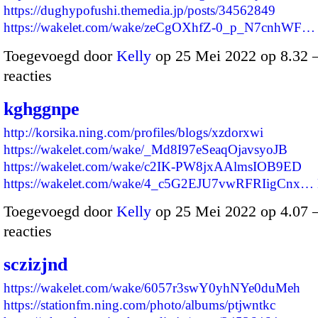
https://dughypofushi.themedia.jp/posts/34562849
https://wakelet.com/wake/zeCgOXhfZ-0_p_N7cnhWF…
Toegevoegd door
Kelly
op 25 Mei 2022 op 8.32
reacties
kghggnpe
http://korsika.ning.com/profiles/blogs/xzdorxwi
https://wakelet.com/wake/_Md8I97eSeaqOjavsyoJB
https://wakelet.com/wake/c2IK-PW8jxAAlmsIOB9ED
https://wakelet.com/wake/4_c5G2EJU7vwRFRIigCnx…
Toegevoegd door
Kelly
op 25 Mei 2022 op 4.07
reacties
sczizjnd
https://wakelet.com/wake/6057r3swY0yhNYe0duMeh
https://stationfm.ning.com/photo/albums/ptjwntkc