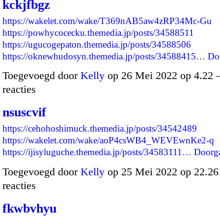
kckjfbgz
https://wakelet.com/wake/T369nAB5aw4zRP34Mc-Gu
https://powhycocecku.themedia.jp/posts/34588511
https://ugucogepaton.themedia.jp/posts/34588506
https://oknewhudosyn.themedia.jp/posts/34588415…
Do
Toegevoegd door
Kelly
op 26 Mei 2022 op 4.22
reacties
nsuscvif
https://cehohoshimuck.themedia.jp/posts/34542489
https://wakelet.com/wake/aoP4csWB4_WEVEwnKe2-q
https://ijisyluguche.themedia.jp/posts/34583111…
Doorg
Toegevoegd door
Kelly
op 25 Mei 2022 op 22.2
reacties
fkwbvhyu