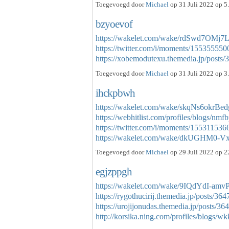
Toegevoegd door
Michael
op 31 Juli 2022 op 5
bzyoevof
https://wakelet.com/wake/rdSwd7OM
https://twitter.com/i/moments/1553555
https://xobemodutexu.themedia.jp/post
Toegevoegd door
Michael
op 31 Juli 2022 op 3
ihckpbwh
https://wakelet.com/wake/skqNs6okr
https://webhitlist.com/profiles/blogs/nmf
https://twitter.com/i/moments/15531153
https://wakelet.com/wake/dkUGHM0
Toegevoegd door
Michael
op 29 Juli 2022 op 2
egjzppgh
https://wakelet.com/wake/9IQdYdI-am
https://rygothucirij.themedia.jp/posts/36
https://urojijonudas.themedia.jp/posts/3
http://korsika.ning.com/profiles/blogs/