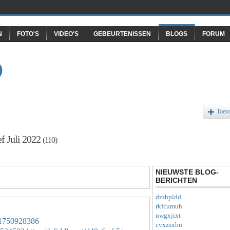
N
FOTO'S
VIDEO'S
GEBEURTENISSEN
BLOGS
FORUM
O
Toev
f Juli 2022
(110)
NIEUWSTE BLOG-
BERICHTEN
dzshpldd
rkfcumuh
nwgxjixt
331750928386
cvxzsxbn