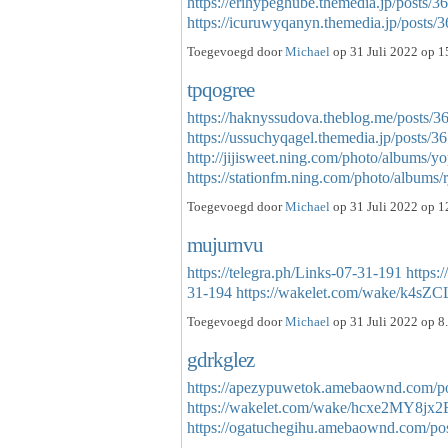
https://erihypeghube.themedia.jp/posts/
https://icuruwyqanyn.themedia.jp/post
Toegevoegd door
Michael
op 31 Juli 2022 op 1
tpqogree
https://haknyssudova.theblog.me/posts/
https://ussuchyqagel.themedia.jp/posts/
http://jijisweet.ning.com/photo/albums/y
https://stationfm.ning.com/photo/album
Toegevoegd door
Michael
op 31 Juli 2022 op 1
mujurnvu
https://telegra.ph/Links-07-31-191
https:
31-194
https://wakelet.com/wake/k4
Toegevoegd door
Michael
op 31 Juli 2022 op 8
gdrkglez
https://apezypuwetok.amebaownd.com/p
https://wakelet.com/wake/hcxe2MY8j
https://ogatuchegihu.amebaownd.com/p