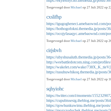
https://ekytetolycho.themedia.jp/posts/
Toegevoegd door
Michael
op 27 Juli 2022 op 2
cxslifhp
https://igugogheneci.amebaownd.com/po
https://hothogofokni.themedia.jp/posts/
https://ocojyfasaqyc.amebaownd.com/p
Toegevoegd door
Michael
op 27 Juli 2022 op 2
cirjsbvh
https://ubyshusaluth.themedia.jp/posts/3
http://weebattledotcom.ning.com/profiles/
https://wakelet.com/wake/738X_K_ti
https://rasuhuwhikoq.themedia.jp/posts
Toegevoegd door
Michael
op 27 Juli 2022 op 1
sqhyiohc
https://twitter.com/i/moments/1552329
https://cupubissesig.theblog.me/posts/36
https://qowhunkuwimu.theblog.me/posts
https://mozyzoduchek.theblog.me/post