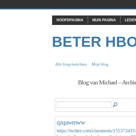
HOOFDPAGINA
MIJN PAGINA
LEDE
BETER HB
Alle blog-berichten
Mijn blog
Blog van Michael – Archie
qzqawmww
https://twitter.com/i/moments/1553734