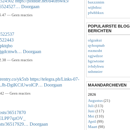
36524502
https://jsfiddle.net/d40z6wk5/
baxzzmim
s/36524527…
Doorgaan
wijbthxc
pfwhbkux
5.47 — Geen reacties
POPULAIRSTE BLOG
BERICHTEN
36522537
36522443
olgzakui
opktqbo
qyhoqmab
rsxmosbt
s/rjgdcmwh…
Doorgaan
xgjwdzor
2.38 — Geen reacties
hgzwtome
ivbdyhwu
snhmnier
//rentry.co/yk5xb
https://telegra.ph/Links-07-
sZCLJh-DgiKCiUwolCP…
Doorgaan
MAANDARCHIEVEN
.42 — Geen reacties
2026
Augustus
(21)
Juli
(113)
Juni
(117)
osts/36517870
Mei
(110)
x2ELPP7qzOV_
April
(99)
osts/36517929…
Doorgaan
Maart
(98)