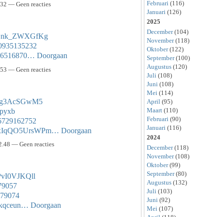
Februari
(116)
.32 — Geen reacties
Januari
(126)
2025
December
(104)
j7Lnk_ZWXGfKg
November
(118)
500935135232
Oktober
(122)
s/36516870…
Doorgaan
September
(100)
Augustus
(120)
.53 — Geen reacties
Juli
(108)
Juni
(108)
Mei
(114)
Bedg3AcSGwM5
April
(95)
Maart
(110)
bpyxb
Februari
(90)
66729162752
Januari
(116)
-VxIqQO5UrsWPm…
Doorgaan
2024
2.48 — Geen reacties
December
(118)
November
(108)
Oktober
(99)
September
(80)
vPvI0VJKQll
Augustus
(132)
479057
Juli
(103)
6479074
Juni
(92)
wkkqceun…
Doorgaan
Mei
(107)