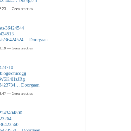
36425404…
Doorgaan
2.23 — Geen reacties
sts/36424544
36424513
osts/36424524…
Doorgaan
0.19 — Geen reacties
6423710
blogs/cfucogjj
eVjW5K4HzJRg
/36423734…
Doorgaan
8.47 — Geen reacties
072243404800
423264
/36423560
s/36423550…
Doorgaan