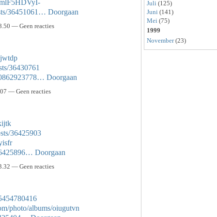
42mlF5HDVyI-
Juli
(125)
osts/36451061…
Doorgaan
Juni
(141)
Mei
(75)
8.50 — Geen reacties
1999
November
(23)
gjwtdp
sts/36430761
7450862923778…
Doorgaan
.07 — Geen reacties
ijtk
osts/36425903
yisfr
s/36425896…
Doorgaan
3.32 — Geen reacties
385454780416
.com/photo/albums/oiugutvn