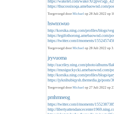
https://wakelet.com/wake/XQpve5qp_
https://thucossixoqa.amebaownd.com/p
Toegevoegd door
Michael
op 28 Juli 2022 op 1
hswnxwuo
http://korsika.ning.com/profiles/blogs/ve
https://tegifothorong.amebaownd.com/po
https://twitter.com/i/moments/155245
Toegevoegd door
Michael
op 28 Juli 2022 op 3
jryvuoma
http://zacriley.ning.com/photo/albums/flak
https://musiguckycki.amebaownd.com/p
http://korsika.ning.com/profiles/blogs/qar
https://jyknihubiqysh.themedia.jp/post
Toegevoegd door
Michael
op 27 Juli 2022 op 2
pmhmneog
https://twitter.com/i/moments/1552387
http://libertyattendancecenter1969.ning