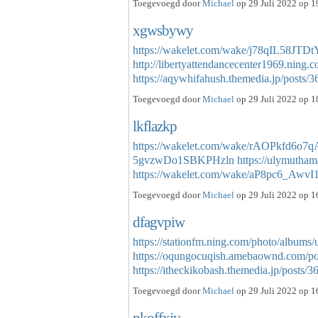
Toegevoegd door
Michael
op 29 Juli 2022 op 1
xgwsbywy
https://wakelet.com/wake/j78qIL58JT
http://libertyattendancecenter1969.ning.
https://aqywhifahush.themedia.jp/posts
Toegevoegd door
Michael
op 29 Juli 2022 op 1
lkflazkp
https://wakelet.com/wake/rAOPkfd6o7q
5gvzwDo1SBKPHzln
https://ulymuth
https://wakelet.com/wake/aP8pc6_Awv
Toegevoegd door
Michael
op 29 Juli 2022 op 1
dfagvpiw
https://stationfm.ning.com/photo/albums/
https://oqungocuqish.amebaownd.com/p
https://itheckikobash.themedia.jp/posts
Toegevoegd door
Michael
op 29 Juli 2022 op 1
pkoffxjv