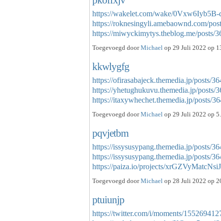
https://wakelet.com/wake/0Vxw6Iyb5
https://roknesingyli.amebaownd.com/pos
https://miwyckimytys.theblog.me/posts
Toegevoegd door
Michael
op 29 Juli 2022 op 1
kkwlygfg
https://ofirasabajeck.themedia.jp/posts/
https://yhetughukuvu.themedia.jp/posts/
https://itaxywhechet.themedia.jp/posts
Toegevoegd door
Michael
op 29 Juli 2022 op 5
pqvjetbm
https://issysusypang.themedia.jp/posts/3
https://issysusypang.themedia.jp/posts/3
https://paiza.io/projects/xrGZVyMatc
Toegevoegd door
Michael
op 28 Juli 2022 op 2
ptuiunjp
https://twitter.com/i/moments/1552694