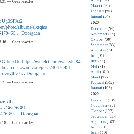
April
(118)
9.31 — Geen reacties
Maart
(120)
Februari
(50)
Januari
(54)
DtYUg3SFAt2
2023
com/photo/albums/elxrqisu
December
(54)
/36478466…
Doorgaan
November
(36)
Oktober
(68)
8.46 — Geen reacties
September
(83)
Augustus
(74)
Juli
(91)
Juni
(58)
AGrhetzkkr
https://wakelet.com/wake/lC84-
Mei
(71)
amahe.amebaownd.com/posts/36476451
April
(101)
I1ruvngtPv7…
Doorgaan
Maart
(97)
6.21 — Geen reacties
Februari
(102)
Januari
(106)
2022
December
(135)
uztvxlbi
November
(85)
osts/36476381
Oktober
(122)
/36476353…
Doorgaan
September
(114)
Augustus
(103)
6.18 — Geen reacties
Juli
(110)
Juni
(119)