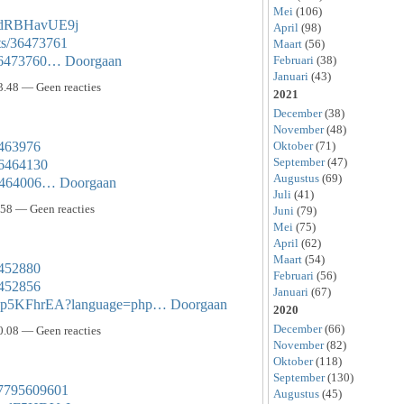
Mei
(106)
B-dRBHavUE9j
April
(98)
ts/36473761
Maart
(56)
Februari
(38)
/36473760…
Doorgaan
Januari
(43)
3.48 — Geen reacties
2021
December
(38)
November
(48)
36463976
Oktober
(71)
September
(47)
36464130
Augustus
(69)
/36464006…
Doorgaan
Juli
(41)
.58 — Geen reacties
Juni
(79)
Mei
(75)
April
(62)
Maart
(54)
6452880
Februari
(56)
6452856
Januari
(67)
NsiJp5KFhrEA?language=php…
Doorgaan
2020
December
(66)
0.08 — Geen reacties
November
(82)
Oktober
(118)
September
(130)
127795609601
Augustus
(45)