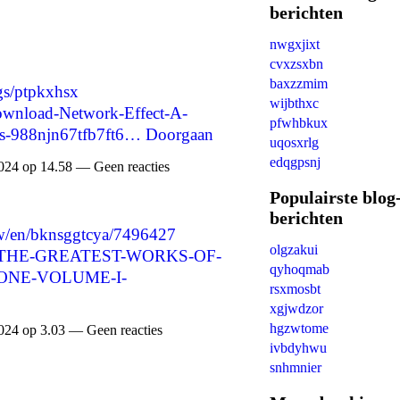
berichten
nwgxjixt
cvxzsxbn
baxzzmim
ogs/ptpkxhsx
wijbthxc
ownload-Network-Effect-A-
pfwhbkux
ls-988njn67tfb7ft6…
Doorgaan
uqosxrlg
edqgpsnj
024 op 14.58 — Geen reacties
Populairste blog
berichten
/w/en/bknsggtcya/7496427
olgzakui
ndle-THE-GREATEST-WORKS-OF-
qyhoqmab
-ONE-VOLUME-I-
rsxmosbt
xgjwdzor
hgzwtome
024 op 3.03 — Geen reacties
ivbdyhwu
snhmnier