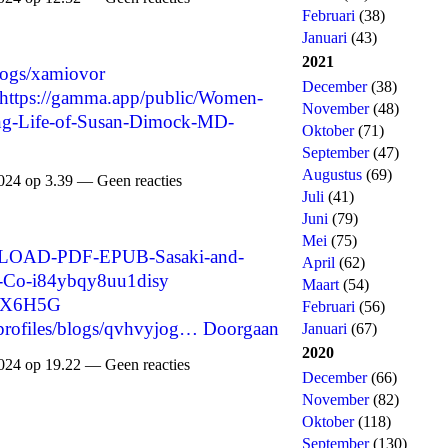
Februari
(38)
Januari
(43)
2021
blogs/xamiovor
December
(38)
https://gamma.app/public/Women-
November
(48)
zing-Life-of-Susan-Dimock-MD-
Oktober
(71)
September
(47)
Augustus
(69)
024 op 3.39 — Geen reacties
Juli
(41)
Juni
(79)
Mei
(75)
WNLOAD-PDF-EPUB-Sasaki-and-
April
(62)
ls-Co-i84ybqy8uu1disy
Maart
(54)
7ZX6H5G
Februari
(56)
/profiles/blogs/qvhvyjog…
Doorgaan
Januari
(67)
2020
024 op 19.22 — Geen reacties
December
(66)
November
(82)
Oktober
(118)
September
(130)