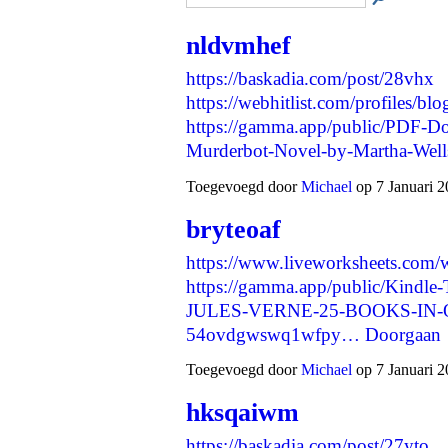
nldvmhef
https://baskadia.com/post/28vhx
https://webhitlist.com/profiles/bl
https://gamma.app/public/PDF-D
Murderbot-Novel-by-Martha-Wel
Toegevoegd door
Michael
op 7 Januari 2
bryteoaf
https://www.liveworksheets.com
https://gamma.app/public/Ki
JULES-VERNE-25-BOOKS-IN
54ovdgwswq1wfpy…
Doorgaan
Toegevoegd door
Michael
op 7 Januari 2
hksqaiwm
https://baskadia.com/post/27yto