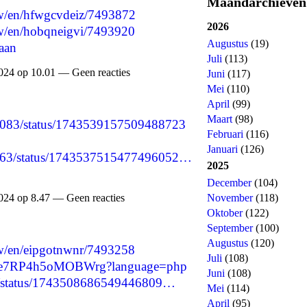
Maandarchieven
/w/en/hfwgcvdeiz/7493872
2026
/w/en/hobqneigvi/7493920
Augustus
(19)
aan
Juli
(113)
024 op 10.01 — Geen reacties
Juni
(117)
Mei
(110)
April
(99)
Maart
(98)
95083/status/1743539157509488723
Februari
(116)
Januari
(126)
9263/status/1743537515477496052…
2025
December
(104)
November
(118)
024 op 8.47 — Geen reacties
Oktober
(122)
September
(100)
Augustus
(120)
/w/en/eipgotnwnr/7493258
Juli
(108)
DLwsTe7RP4h5oMOBWrg?language=php
Juni
(108)
168/status/1743508686549446809…
Mei
(114)
April
(95)