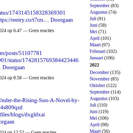
September
(83)
Augustus
(74)
/status/1743145158328369301
Juli
(91)
ttps://rentry.co/t7rzs…
Doorgaan
Juni
(58)
024 op 6.47 — Geen reacties
Mei
(71)
April
(101)
Maart
(97)
Februari
(102)
com/posts/51107781
Januari
(106)
31901/status/1742815769384423446
2022
…
Doorgaan
December
(135)
024 op 8.58 — Geen reacties
November
(85)
Oktober
(122)
September
(114)
Augustus
(103)
-Under-the-Rising-Sun-A-Novel-by-
Juli
(110)
54s809qzd
Juni
(119)
files/blogs/dxgldxai
Mei
(106)
orgaan
April
(98)
Maart
(56)
024 op 12.52 — Geen reacties