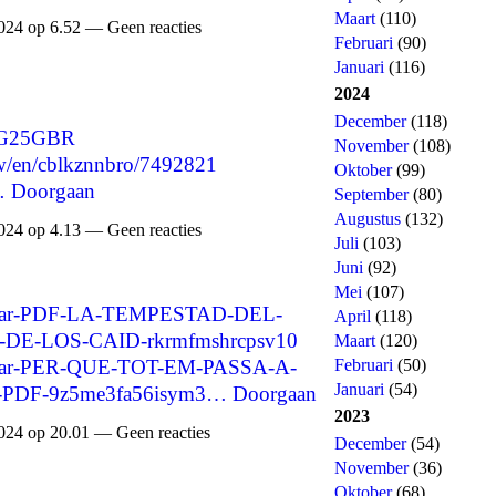
Maart
(110)
024 op 6.52 — Geen reacties
Februari
(90)
Januari
(116)
2024
December
(118)
/MG25GBR
November
(108)
/w/en/cblkznnbro/7492821
Oktober
(99)
…
Doorgaan
September
(80)
Augustus
(132)
024 op 4.13 — Geen reacties
Juli
(103)
Juni
(92)
Mei
(107)
cargar-PDF-LA-TEMPESTAD-DEL-
April
(118)
E-LOS-CAID-rkrmfmshrcpsv10
Maart
(120)
cargar-PER-QUE-TOT-EM-PASSA-A-
Februari
(50)
Januari
(54)
-PDF-9z5me3fa56isym3…
Doorgaan
2023
024 op 20.01 — Geen reacties
December
(54)
November
(36)
Oktober
(68)