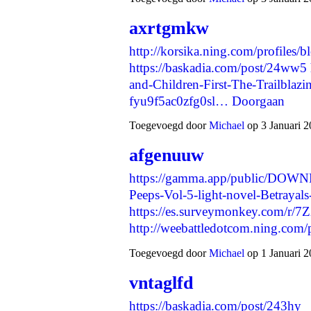
axrtgmkw
http://korsika.ning.com/profiles/
https://baskadia.com/post/24ww5
and-Children-First-The-Trailbla
fyu9f5ac0zfg0sl…
Doorgaan
Toegevoegd door
Michael
op 3 Januari 2
afgenuuw
https://gamma.app/public/DO
Peeps-Vol-5-light-novel-Betraya
https://es.surveymonkey.com/r/
http://weebattledotcom.ning.com
Toegevoegd door
Michael
op 1 Januari 2
vntaglfd
https://baskadia.com/post/243hy