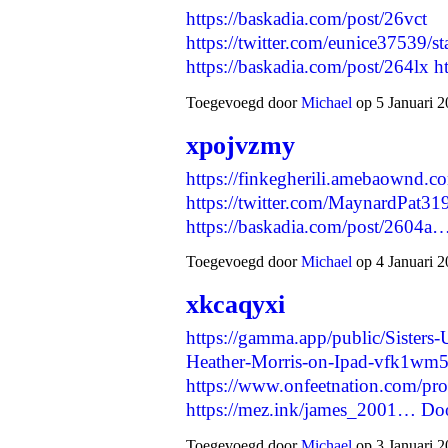
https://baskadia.com/post/26vct
https://twitter.com/eunice37539
https://baskadia.com/post/264lx
h
Toegevoegd door
Michael
op 5 Januari 2
xpojvzmy
https://finkegherili.amebaownd.
https://twitter.com/MaynardPat
https://baskadia.com/post/2604a
Toegevoegd door
Michael
op 4 Januari 2
xkcaqyxi
https://gamma.app/public/Sisters
Heather-Morris-on-Ipad-vfk1wm
https://www.onfeetnation.com/pro
https://mez.ink/james_2001…
Do
Toegevoegd door
Michael
op 3 Januari 2