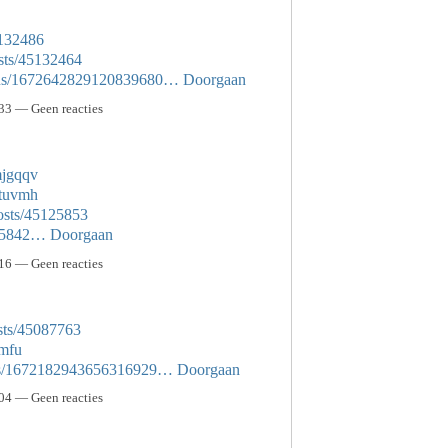
5132486
sts/45132464
tatus/1672642829120839680…
Doorgaan
33 — Geen reacties
mjgqqv
rtuvmh
osts/45125853
5125842…
Doorgaan
16 — Geen reacties
sts/45087763
smfu
atus/1672182943656316929…
Doorgaan
04 — Geen reacties