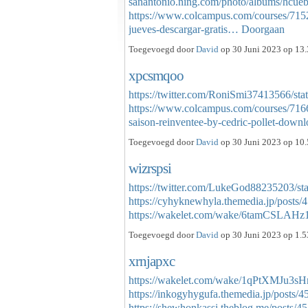
sanantonio.ning.com/photo/albums/hcue
https://www.colcampus.com/courses/7152
jueves-descargar-gratis…
Doorgaan
Toegevoegd door
David
op 30 Juni 2023 op 13.
xpcsmqoo
https://twitter.com/RoniSmi37413566/s
https://www.colcampus.com/courses/7166
saison-reinventee-by-cedric-pollet-dow
Toegevoegd door
David
op 30 Juni 2023 op 10.
wizrspsi
https://twitter.com/LukeGod88235203/s
https://cyhyknewhyla.themedia.jp/posts
https://wakelet.com/wake/6tamCSLA
Toegevoegd door
David
op 30 Juni 2023 op 1.5
xrnjapxc
https://wakelet.com/wake/1qPtXMJu
https://inkogyhygufa.themedia.jp/posts/
https://shewhonkassi.theblog.me/posts