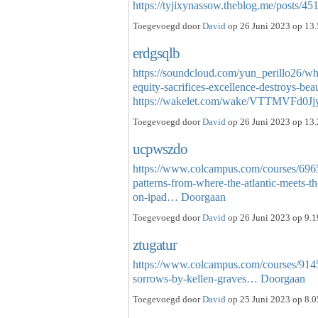
https://tyjixynassow.theblog.me/posts/
Toegevoegd door
David
op 26 Juni 2023 op 13.
erdgsqlb
https://soundcloud.com/yun_perillo26/wh
equity-sacrifices-excellence-destroys-bea
https://wakelet.com/wake/VTTMVFd
Toegevoegd door
David
op 26 Juni 2023 op 13.
ucpwszdo
https://www.colcampus.com/courses/69659/
patterns-from-where-the-atlantic-meets-th
on-ipad…
Doorgaan
Toegevoegd door
David
op 26 Juni 2023 op 9.1
ztugatur
https://www.colcampus.com/courses/91459
sorrows-by-kellen-graves…
Doorgaan
Toegevoegd door
David
op 25 Juni 2023 op 8.0