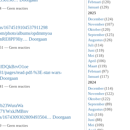
Februari
(120)
Januari
(129)
4 — Geen reacties
2025
December
(124)
November
(107)
atus/1674519104537911298
Oktober
(120)
g.com/photo/albums/opdmmyoa
September
(125)
O0nRE8PF9Iiy…
Doorgaan
Augustus
(126)
Juli
(114)
51 — Geen reacties
Juni
(119)
Mei
(118)
April
(106)
Maart
(119)
bMfDQkBrvO1oe
Februari
(97)
81/pages/read-pdf-%3E-star-wars-
Januari
(117)
Doorgaan
2024
41 — Geen reacties
December
(114)
November
(122)
Oktober
(122)
September
(89)
cPb23WuraWa
Augustus
(106)
-Fh7YWxkJMBnv
Juli
(116)
tatus/1674309302809493504…
Doorgaan
Juni
(88)
Mei
(109)
9 — Geen reacties