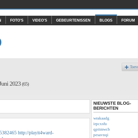
N
FOTO'S
VIDEO'S
GEBEURTENISSEN
BLOGS
FORUM
O
Toev
 Juni 2023
(65)
NIEUWSTE BLOG-
BERICHTEN
wrakaadg
irpcxsfu
qpitmwcb
/45382465
http://playit4ward-
pesavnqi