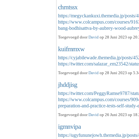
chrntssx
https://megyckankuxi.themedia.jp/posts
https://www.colcampus.com/courses/9
bang-bodhisattva-by-aubrey-wood-aub
Toegevoegd door
David
op 28 Juni 2023 op 20.
kuifmmxw
https://cyjabilewade.themedia.jp/posts/4
https://twitter.com/salazar_em23542/s
Toegevoegd door
David
op 28 Juni 2023 op 5.3
jhddjisg
https://twitter.com/PeggyRamse9787/st
https://www.colcampus.com/courses/90944
preparation-and-practice-tests-self-study
Toegevoegd door
David
op 26 Juni 2023 op 18.
igmnvipa
https://ugyfununejowh.themedia.jp/post