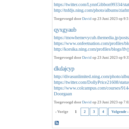
https://twitter.com/LynnGibbon99334/s
http://tnfdjs.ning.com/photo/albums/zia
Toegevoegd door
David
op 23 Juni 2023 op 9.5
qyxgyaub
https://mowhemevycub.themedia.jp/post
https://www.onfeetnation.com/profiles/
http://korsika.ning.com/profiles/blogs/lf
Toegevoegd door
David
op 23 Juni 2023 op 9.3
dkdajcyp
http://divasunlimited.ning.com/photo/al
https://twitter.com/DollyPrice21608/st
https://www.colcampus.com/courses/914
Doorgaan
Toegevoegd door
David
op 23 Juni 2023 op 7.0
‹ Vorige
1
2
3
4
Volgende ›