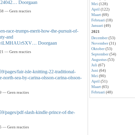
45124042…
Doorgaan
Mei
(128)
April
(122)
58 — Geen reacties
Maart
(69)
Februari
(18)
Januari
(49)
en-race-trumps-merit-how-the-pursuit-of-
2021
uty-and
December
(53)
0JjyiLMHAUrSXV…
Doorgaan
November
(31)
Oktober
(53)
21 — Geen reacties
September
(54)
Augustus
(53)
Juli
(67)
Juni
(64)
pages/fair-isle-knitting-22-traditional-
Mei
(90)
e-north-sea-by-carina-olsson-carina-olsson-
April
(51)
Maart
(65)
Februari
(48)
9 — Geen reacties
/pages/pdf-slash-kindle-prince-of-the-
5 — Geen reacties