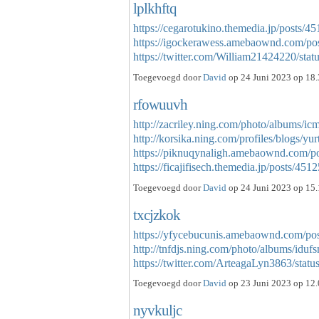
lplkhftq
https://cegarotukino.themedia.jp/posts/4
https://igockerawess.amebaownd.com/po
https://twitter.com/William21424220/s
Toegevoegd door
David
op 24 Juni 2023 op 18.
rfowuuvh
http://zacriley.ning.com/photo/albums/ic
http://korsika.ning.com/profiles/blogs/yu
https://piknuqynaligh.amebaownd.com/p
https://ficajifisech.themedia.jp/posts/4
Toegevoegd door
David
op 24 Juni 2023 op 15.
txcjzkok
https://yfycebucunis.amebaownd.com/po
http://tnfdjs.ning.com/photo/albums/iduf
https://twitter.com/ArteagaLyn3863/st
Toegevoegd door
David
op 23 Juni 2023 op 12.
nyvkuljc