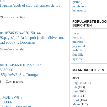
brbo
glsrnhlj
1/pages/epub-el-club-del-crimen-de-los-
mokbnavy
hmmeuosy
39 — Geen reacties
POPULAIRSTE BLOG
BERICHTEN
tatus/1674698044070150144
ivzhzlti
9/pages/pdf-slash-epub-jardins-dhiver-une-
iunsozob
pieshrbj
nload-ebook…
Doorgaan
ycgwadkk
54 — Geen reacties
mehbdyph
iluqdllk
xysdzscu
tatus/1674566011075571714
/45359000
MAANDARCHIEVEN
Hz1S5pekeW3qS…
Doorgaan
2026
3 — Geen reacties
Augustus
(18)
Juli
(103)
Juni
(108)
Mei
(101)
3sHmMSB-3W8-y
April
(104)
45358066
Maart
(117)
/45358198…
Doorgaan