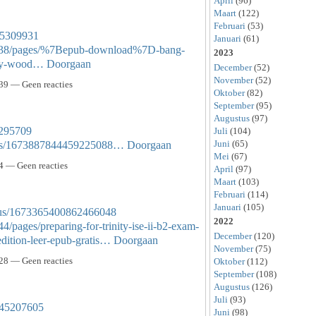
April
(96)
Maart
(122)
Februari
(53)
/45309931
Januari
(61)
1638/pages/%7Bepub-download%7D-bang-
2023
rey-wood…
Doorgaan
December
(52)
November
(52)
39 — Geen reacties
Oktober
(82)
September
(95)
Augustus
(97)
5295709
Juli
(104)
Juni
(65)
tatus/1673887844459225088…
Doorgaan
Mei
(67)
4 — Geen reacties
April
(97)
Maart
(103)
Februari
(114)
Januari
(105)
atus/1673365400862466048
2022
/pages/preparing-for-trinity-ise-ii-b2-exam-
December
(120)
-edition-leer-epub-gratis…
Doorgaan
November
(75)
28 — Geen reacties
Oktober
(112)
September
(108)
Augustus
(126)
Juli
(93)
s/45207605
Juni
(98)