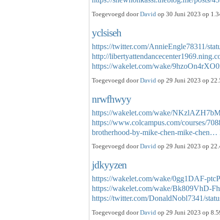
Toegevoegd door
David
op 30 Juni 2023 op 1.3
yclsiseh
https://twitter.com/AnnieEngle78311/st
http://libertyattendancecenter1969.nin
https://wakelet.com/wake/9hzoOn4rX
Toegevoegd door
David
op 29 Juni 2023 op 22.
nrwfhwyy
https://wakelet.com/wake/NKzlAZH7
https://www.colcampus.com/courses/708
brotherhood-by-mike-chen-mike-chen…
Toegevoegd door
David
op 29 Juni 2023 op 22.
jdkyyzen
https://wakelet.com/wake/0gg1DAF-pt
https://wakelet.com/wake/Bk809VhD
https://twitter.com/DonaldNobl7341/s
Toegevoegd door
David
op 29 Juni 2023 op 8.5