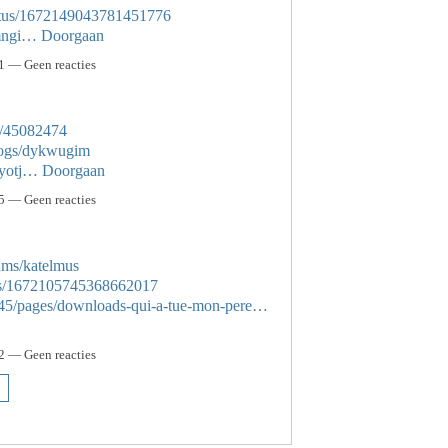
tatus/1672149043781451776
fmngi…
Doorgaan
1 — Geen reacties
s/45082474
blogs/dykwugim
vjyotj…
Doorgaan
5 — Geen reacties
bums/katelmus
atus/1672105745368662017
45/pages/downloads-qui-a-tue-mon-pere…
2 — Geen reacties