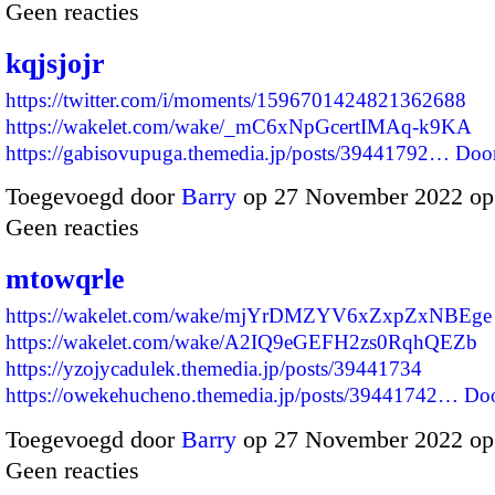
Geen reacties
kqjsjojr
https://twitter.com/i/moments/1596701424821362688
https://wakelet.com/wake/_mC6xNpGcertIMAq-k9KA
https://gabisovupuga.themedia.jp/posts/39441792…
Doo
Toegevoegd door
Barry
op 27 November 2022 op
Geen reacties
mtowqrle
https://wakelet.com/wake/mjYrDMZYV6xZxpZxNBEge
https://wakelet.com/wake/A2IQ9eGEFH2zs0RqhQEZb
https://yzojycadulek.themedia.jp/posts/39441734
https://owekehucheno.themedia.jp/posts/39441742…
Do
Toegevoegd door
Barry
op 27 November 2022 op
Geen reacties