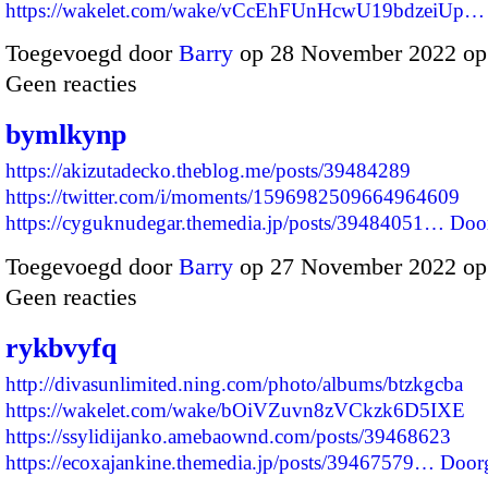
https://wakelet.com/wake/vCcEhFUnHcwU19bdzeiUp…
Toegevoegd door
Barry
op 28 November 2022 op
Geen reacties
bymlkynp
https://akizutadecko.theblog.me/posts/39484289
https://twitter.com/i/moments/1596982509664964609
https://cyguknudegar.themedia.jp/posts/39484051…
Doo
Toegevoegd door
Barry
op 27 November 2022 op
Geen reacties
rykbvyfq
http://divasunlimited.ning.com/photo/albums/btzkgcba
https://wakelet.com/wake/bOiVZuvn8zVCkzk6D5IXE
https://ssylidijanko.amebaownd.com/posts/39468623
https://ecoxajankine.themedia.jp/posts/39467579…
Door