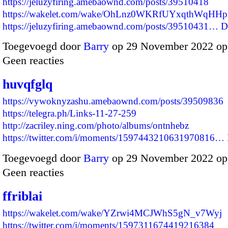
https://jeluzyfiring.amebaownd.com/posts/39510418
https://wakelet.com/wake/OhLnz0WKRfUYxqthWqHHp
https://jeluzyfiring.amebaownd.com/posts/39510431…
D
Toegevoegd door
Barry
op 29 November 2022 op
Geen reacties
huvqfglq
https://vywoknyzashu.amebaownd.com/posts/39509836
https://telegra.ph/Links-11-27-259
http://zacriley.ning.com/photo/albums/ontnhebz
https://twitter.com/i/moments/1597443210631970816…
Toegevoegd door
Barry
op 29 November 2022 op
Geen reacties
ffriblai
https://wakelet.com/wake/YZrwi4MCJWhS5gN_v7Wyj
https://twitter.com/i/moments/1597311674419216384