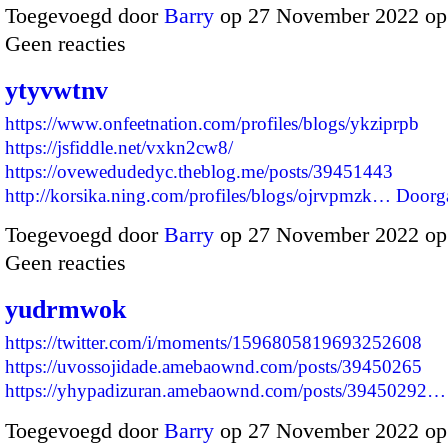
Toegevoegd door
Barry
op 27 November 2022 op
Geen reacties
ytyvwtnv
https://www.onfeetnation.com/profiles/blogs/ykziprpb
https://jsfiddle.net/vxkn2cw8/
https://ovewedudedyc.theblog.me/posts/39451443
http://korsika.ning.com/profiles/blogs/ojrvpmzk…
Doorg
Toegevoegd door
Barry
op 27 November 2022 op
Geen reacties
yudrmwok
https://twitter.com/i/moments/1596805819693252608
https://uvossojidade.amebaownd.com/posts/39450265
https://yhypadizuran.amebaownd.com/posts/39450292…
Toegevoegd door
Barry
op 27 November 2022 op