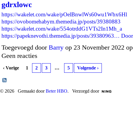
gdrxlowc
https://wakelet.com/wake/pOelBnwlWs60wu1Wbx6Hl
https://ovobomehabym.themedia.jp/posts/39380883
https://wakelet.com/wake/554otrddG1VTs2In1Mh_a
https://papeknevothi.themedia.jp/posts/39380963…
Door
Toegevoegd door
Barry
op 23 November 2022 op
Geen reacties
‹ Vorige
1
2
3
…
5
Volgende ›
© 2026 Gemaakt door
Beter HBO
. Verzorgd door