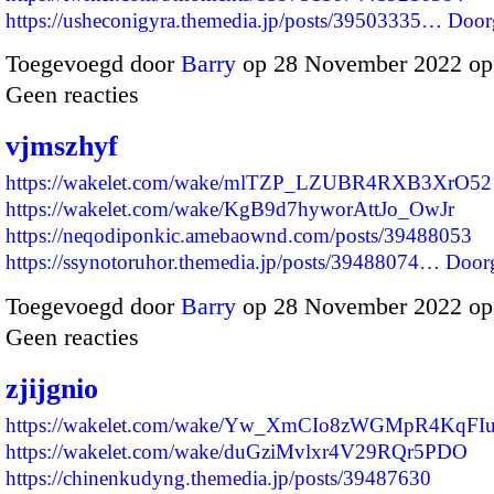
https://usheconigyra.themedia.jp/posts/39503335…
Door
Toegevoegd door
Barry
op 28 November 2022 op
Geen reacties
vjmszhyf
https://wakelet.com/wake/mlTZP_LZUBR4RXB3XrO52
https://wakelet.com/wake/KgB9d7hyworAttJo_OwJr
https://neqodiponkic.amebaownd.com/posts/39488053
https://ssynotoruhor.themedia.jp/posts/39488074…
Door
Toegevoegd door
Barry
op 28 November 2022 op
Geen reacties
zjijgnio
https://wakelet.com/wake/Yw_XmCIo8zWGMpR4KqFI
https://wakelet.com/wake/duGziMvlxr4V29RQr5PDO
https://chinenkudyng.themedia.jp/posts/39487630