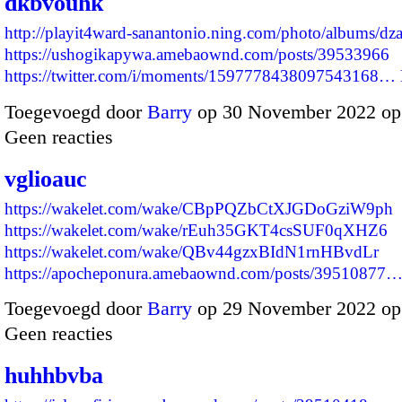
dkbvouhk
http://playit4ward-sanantonio.ning.com/photo/albums/dz
https://ushogikapywa.amebaownd.com/posts/39533966
https://twitter.com/i/moments/1597778438097543168…
Toegevoegd door
Barry
op 30 November 2022 op
Geen reacties
vglioauc
https://wakelet.com/wake/CBpPQZbCtXJGDoGziW9ph
https://wakelet.com/wake/rEuh35GKT4csSUF0qXHZ6
https://wakelet.com/wake/QBv44gzxBIdN1rnHBvdLr
https://apocheponura.amebaownd.com/posts/39510877
Toegevoegd door
Barry
op 29 November 2022 op
Geen reacties
huhhbvba