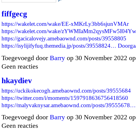
fiffgecg
https://wakelet.com/wake/EE-xMKrLy3bb6sjunVMAr
https://wakelet.com/wake/zYWMIaMm2qysMFw5I04Y
https://gacicalovejy.amebaownd.com/posts/39558805
https://isylijifyfuq.themedia.jp/posts/39558824…
Doorga
Toegevoegd door
Barry
op 30 November 2022 op
Geen reacties
hkaydiev
https://uckikokecogh.amebaownd.com/posts/39555684
https://twitter.com/i/moments/1597918636756418560
https://malyvaknysar.amebaownd.com/posts/39555678…
Toegevoegd door
Barry
op 30 November 2022 op
Geen reacties