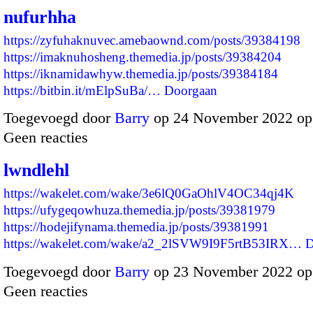
nufurhha
https://zyfuhaknuvec.amebaownd.com/posts/39384198
https://imaknuhosheng.themedia.jp/posts/39384204
https://iknamidawhyw.themedia.jp/posts/39384184
https://bitbin.it/mElpSuBa/…
Doorgaan
Toegevoegd door
Barry
op 24 November 2022 op
Geen reacties
lwndlehl
https://wakelet.com/wake/3e6lQ0GaOhlV4OC34qj4K
https://ufygeqowhuza.themedia.jp/posts/39381979
https://hodejifynama.themedia.jp/posts/39381991
https://wakelet.com/wake/a2_2lSVW9I9F5rtB53IRX…
D
Toegevoegd door
Barry
op 23 November 2022 op
Geen reacties