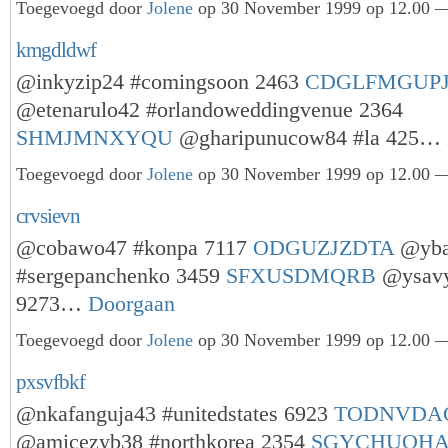
Toegevoegd door
Jolene
op 30 November 1999 op 12.00 —
kmgdldwf
@inkyzip24 #comingsoon 2463
CDGLFMGUP
@etenarulo42 #orlandoweddingvenue 2364
SHMJMNXYQU
@gharipunucow84 #la 425…
Toegevoegd door
Jolene
op 30 November 1999 op 12.00 —
crvsievn
@cobawo47 #konpa 7117
ODGUZJZDTA
@yba
#sergepanchenko 3459
SFXUSDMQRB
@ysavy
9273…
Doorgaan
Toegevoegd door
Jolene
op 30 November 1999 op 12.00 —
pxsvfbkf
@nkafanguja43 #unitedstates 6923
TODNVDA
@amicezyb38 #northkorea 2354
SGYCHUQHA