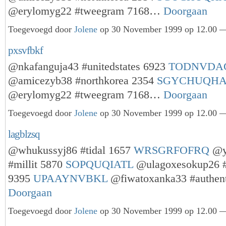
@erylomyg22 #tweegram 7168…
Doorgaan
Toegevoegd door
Jolene
op 30 November 1999 op 12.00 —
pxsvfbkf
@nkafanguja43 #unitedstates 6923
TODNVDA
@amicezyb38 #northkorea 2354
SGYCHUQHA
@erylomyg22 #tweegram 7168…
Doorgaan
Toegevoegd door
Jolene
op 30 November 1999 op 12.00 —
lagblzsq
@whukussyj86 #tidal 1657
WRSGRFOFRQ
@y
#millit 5870
SOPQUQIATL
@ulagoxesokup26 
9395
UPAAYNVBKL
@fiwatoxanka33 #authen
Doorgaan
Toegevoegd door
Jolene
op 30 November 1999 op 12.00 —