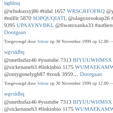
lagblzsq
@whukussyj86 #tidal 1657
WRSGRFOFRQ
@y
#millit 5870
SOPQUQIATL
@ulagoxesokup26 
9395
UPAAYNVBKL
@fiwatoxanka33 #authen
Doorgaan
Toegevoegd door
Jolene
op 30 November 1999 op 12.00 —
wgvxkfbq
@unethufaz46 #youtube 7313
BIYUUWHMSX
@sickenaneb3 #linkinbio 1175
WUMAEKAM
@omygonelygh87 #zouk 3959…
Doorgaan
Toegevoegd door
Jolene
op 30 November 1999 op 12.00 —
wgvxkfbq
@unethufaz46 #youtube 7313
BIYUUWHMSX
@sickenaneb3 #linkinbio 1175
WUMAEKAM