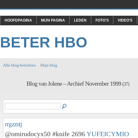
HOOFDPAGINA
MIJN PAGINA
LEDEN
FOTO'S
VIDEO'S
BETER HBO
Alle blog-berichten
Mijn blog
Blog van Jolene – Archief November 1999
(37)
rrgzzstj
@omirudocyx50 #knife 2696
YUFEICYMIO