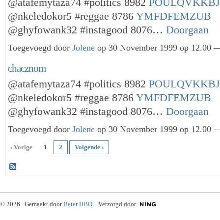
@atafemytaza74 #politics 8982
POULQVKKBJ
@nkeledokor5 #reggae 8786
YMFDFEMZUB
@ghyfowank32 #instagood 8076…
Doorgaan
Toegevoegd door
Jolene
op 30 November 1999 op 12.00 —
chacznom
@atafemytaza74 #politics 8982
POULQVKKBJ
@nkeledokor5 #reggae 8786
YMFDFEMZUB
@ghyfowank32 #instagood 8076…
Doorgaan
Toegevoegd door
Jolene
op 30 November 1999 op 12.00 —
‹ Vorige
1
2
Volgende ›
© 2026 Gemaakt door
Beter HBO
. Verzorgd door