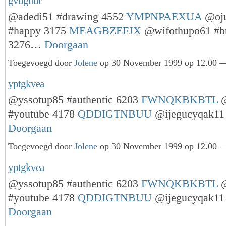
gvugtiur
@adedi51 #drawing 4552
YMPNPAEXUA
@oj
#happy 3175
MEAGBZEFJX
@wifothupo61 #b
3276…
Doorgaan
Toegevoegd door
Jolene
op 30 November 1999 op 12.00 —
yptgkvea
@yssotup85 #authentic 6203
FWNQKBKBTL
@
#youtube 4178
QDDIGTNBUU
@ijegucyqak11
Doorgaan
Toegevoegd door
Jolene
op 30 November 1999 op 12.00 —
yptgkvea
@yssotup85 #authentic 6203
FWNQKBKBTL
@
#youtube 4178
QDDIGTNBUU
@ijegucyqak11
Doorgaan