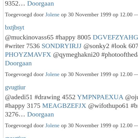
9352…
Doorgaan
Toegevoegd door
Jolene
op 30 November 1999 op 12.00 —
bxtjbsyt
@muckinovass65 #happy 8005
DGVEFZYAH
#writer 7536
SONDRYIRJJ
@sonky2 #look 60
PHOYZMAVFX
@qymeghakni20 #photoofthe
Doorgaan
Toegevoegd door
Jolene
op 30 November 1999 op 12.00 —
gvugtiur
@adedi51 #drawing 4552
YMPNPAEXUA
@oj
#happy 3175
MEAGBZEFJX
@wifothupo61 #b
3276…
Doorgaan
Toegevoegd door
Jolene
op 30 November 1999 op 12.00 —