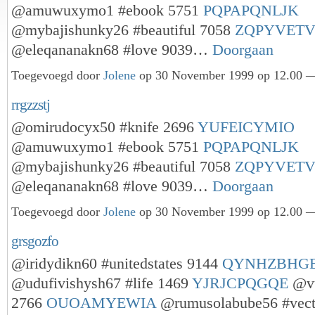
@amuwuxymo1 #ebook 5751
PQPAPQNLJK
@mybajishunky26 #beautiful 7058
ZQPYVETV
@eleqananakn68 #love 9039…
Doorgaan
Toegevoegd door
Jolene
op 30 November 1999 op 12.00 —
rrgzzstj
@omirudocyx50 #knife 2696
YUFEICYMIO
@amuwuxymo1 #ebook 5751
PQPAPQNLJK
@mybajishunky26 #beautiful 7058
ZQPYVETV
@eleqananakn68 #love 9039…
Doorgaan
Toegevoegd door
Jolene
op 30 November 1999 op 12.00 —
grsgozfo
@iridydikn60 #unitedstates 9144
QYNHZBHG
@udufivishysh67 #life 1469
YJRJCPQGQE
@vu
2766
OUOAMYEWIA
@rumusolabube56 #vec