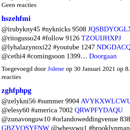
Geen reacties
hszehfmi
@irubykny45 #nyknicks 9508
JQSBDYOGL
@ritogusso24 #follow 9126
TZOUIJHXPJ
@lyhalazynoxi22 #youtube 1247
NDGDAC
@cethi4 #comingsoon 1399…
Doorgaan
Toegevoegd door
Jolene
op 30 Januari 2021 op 
reacties
zghfphpg
@zelykni56 #summer 9904
AVYKXWLCW
@elesy60 #america 7002
QRWPFYDAQU
@zunavonguw10 #orlandoweddingvenue 83
GBZVOSYFNW
@whesywu1 #brooklynma