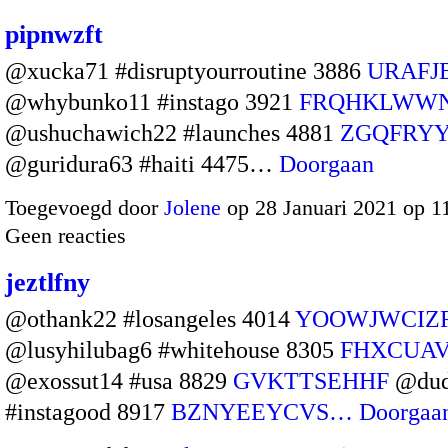
pipnwzft
@xucka71 #disruptyourroutine 3886
URAFJ
@whybunko11 #instago 3921
FRQHKLWWN
@ushuchawich22 #launches 4881
ZGQFRY
@guridura63 #haiti 4475…
Doorgaan
Toegevoegd door
Jolene
op 28 Januari 2021 op 
Geen reacties
jeztlfny
@othank22 #losangeles 4014
YOOWJWCIZ
@lusyhilubag6 #whitehouse 8305
FHXCUA
@exossut14 #usa 8829
GVKTTSEHHF
@dud
#instagood 8917
BZNYEEYCVS…
Doorgaa