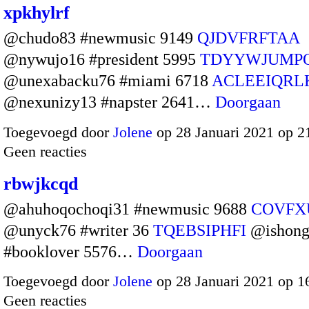
xpkhylrf
@chudo83 #newmusic 9149
QJDVFRFTAA
@nywujo16 #president 5995
TDYYWJUMP
@unexabacku76 #miami 6718
ACLEEIQRL
@nexunizy13 #napster 2641…
Doorgaan
Toegevoegd door
Jolene
op 28 Januari 2021 op 
Geen reacties
rbwjkcqd
@ahuhoqochoqi31 #newmusic 9688
COVF
@unyck76 #writer 36
TQEBSIPHFI
@ishong
#booklover 5576…
Doorgaan
Toegevoegd door
Jolene
op 28 Januari 2021 op 
Geen reacties