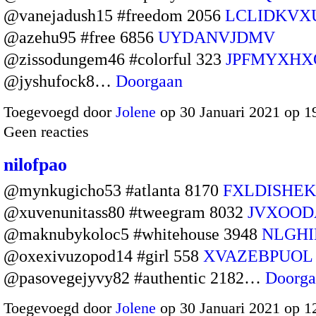
@vanejadush15 #freedom 2056
LCLIDKVX
@azehu95 #free 6856
UYDANVJDMV
@zissodungem46 #colorful 323
JPFMYXHX
@jyshufock8…
Doorgaan
Toegevoegd door
Jolene
op 30 Januari 2021 op 
Geen reacties
nilofpao
@mynkugicho53 #atlanta 8170
FXLDISHE
@xuvenunitass80 #tweegram 8032
JVXOO
@maknubykoloc5 #whitehouse 3948
NLGHI
@oxexivuzopod14 #girl 558
XVAZEBPUOL
@pasovegejyvy82 #authentic 2182…
Doorga
Toegevoegd door
Jolene
op 30 Januari 2021 op 