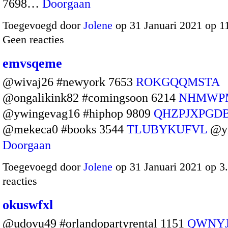
7698…
Doorgaan
Toegevoegd door
Jolene
op 31 Januari 2021 op 
Geen reacties
emvsqeme
@wivaj26 #newyork 7653
ROKGQQMSTA
@ongalikink82 #comingsoon 6214
NHMWP
@ywingevag16 #hiphop 9809
QHZPJXPGD
@mekeca0 #books 3544
TLUBYKUFVL
@yn
Doorgaan
Toegevoegd door
Jolene
op 31 Januari 2021 op 
reacties
okuswfxl
@udovu49 #orlandopartyrental 1151
QWNY