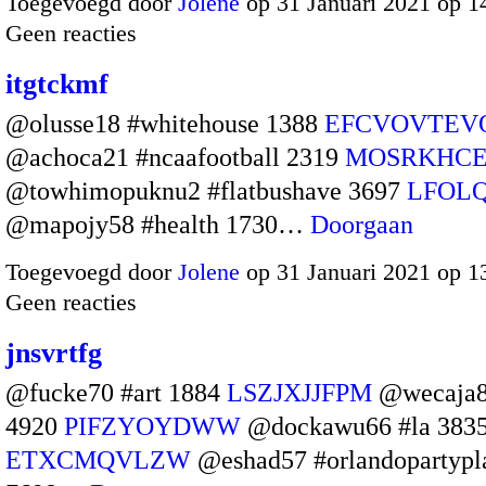
Toegevoegd door
Jolene
op 31 Januari 2021 op 
Geen reacties
itgtckmf
@olusse18 #whitehouse 1388
EFCVOVTEV
@achoca21 #ncaafootball 2319
MOSRKHC
@towhimopuknu2 #flatbushave 3697
LFOL
@mapojy58 #health 1730…
Doorgaan
Toegevoegd door
Jolene
op 31 Januari 2021 op 
Geen reacties
jnsvrtfg
@fucke70 #art 1884
LSZJXJJFPM
@wecaja8
4920
PIFZYOYDWW
@dockawu66 #la 383
ETXCMQVLZW
@eshad57 #orlandopartypl