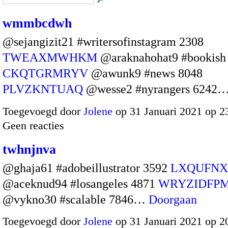
wmmbcdwh
@sejangizit21 #writersofinstagram 2308
TWEAXMWHKM
@araknahohat9 #bookish
CKQTGRMRYV
@awunk9 #news 8048
PLVZKNTUAQ
@wesse2 #nyrangers 6242
Toegevoegd door
Jolene
op 31 Januari 2021 op 
Geen reacties
twhnjnva
@ghaja61 #adobeillustrator 3592
LXQUFN
@aceknud94 #losangeles 4871
WRYZIDFP
@vykno30 #scalable 7846…
Doorgaan
Toegevoegd door
Jolene
op 31 Januari 2021 op 