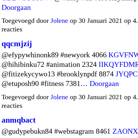
Doorgaan
Toegevoegd door
Jolene
op 30 Januari 2021 op 
reacties
qqcmjzij
@efypywhinonk89 #newyork 4066
KGVFN
@hihibinku72 #animation 2324
IIKQYFDM
@fitizekycywo13 #brooklynpdf 8874
JYQPC
@etuposh90 #fitness 7381…
Doorgaan
Toegevoegd door
Jolene
op 30 Januari 2021 op 
reacties
anmqbact
@gudypebukn84 #webstagram 8461
ZAON