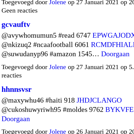
Toegevoegd door
Jolene
op 27 Januari 2021 op 
Geen reacties
gcvauftv
@avywhomumun5 #read 6747
EPWGAJOD
@nkizuq2 #ncaafootball 6061
RCMDFHIAL
@suwudanyp96 #amazon 1545…
Doorgaan
Toegevoegd door
Jolene
op 27 Januari 2021 op 
reacties
hhnnsvsr
@maxywhu46 #haiti 918
JHDJCLANGO
@cukoshuwyriwh95 #moldes 9762
BYKVFE
Doorgaan
Toegevoegd door
Jolene
op 26 Januari 2021 op 