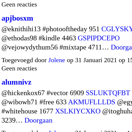
Geen reacties
apjbosxm
@eknithihi13 #photooftheday 951
CGLYSK
@ethodas98 #kindle 4463
GSPIPDCEPO
@vejowydythum56 #mixtape 4711…
Doorga
Toegevoegd door
Jolene
op 31 Januari 2021 op 
Geen reacties
alumnivz
@hickenkox67 #vector 6909
SSLUKTQFBT
@wibowh71 #free 633
AKMUFLLLDS
@egy
#whitehouse 1677
XSLKIYCXKO
@itoghuha
3239…
Doorgaan