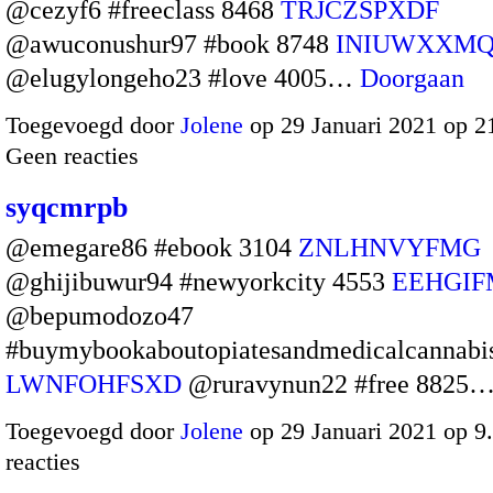
@cezyf6 #freeclass 8468
TRJCZSPXDF
@awuconushur97 #book 8748
INIUWXXM
@elugylongeho23 #love 4005…
Doorgaan
Toegevoegd door
Jolene
op 29 Januari 2021 op 
Geen reacties
syqcmrpb
@emegare86 #ebook 3104
ZNLHNVYFMG
@ghijibuwur94 #newyorkcity 4553
EEHGI
@bepumodozo47
#buymybookaboutopiatesandmedicalcannabi
LWNFOHFSXD
@ruravynun22 #free 8825
Toegevoegd door
Jolene
op 29 Januari 2021 op 
reacties