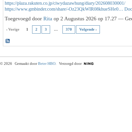
https://plaza.rakuten.co.jp/ciwydazawhung/diary/202608030001/
https://www.gmbinder.com/share/-Oz23QkWIR08khueSHe0…
Doo
Toegevoegd door
Rita
op 2 Augustus 2026 op 17.27 — Gee
‹ Vorige
1
2
3
…
370
Volgende ›
© 2026 Gemaakt door
Beter HBO
. Verzorgd door