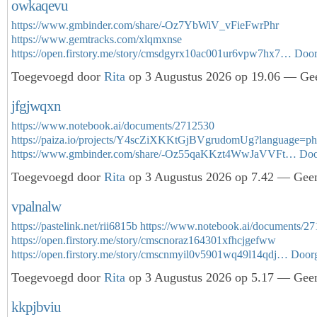
owkaqevu
https://www.gmbinder.com/share/-Oz7YbWiV_vFieFwrPhr
https://www.gemtracks.com/xlqmxnse
https://open.firstory.me/story/cmsdgyrx10ac001ur6vpw7hx7…
Door
Toegevoegd door
Rita
op 3 Augustus 2026 op 19.06 — Gee
jfgjwqxn
https://www.notebook.ai/documents/2712530
https://paiza.io/projects/Y4scZiXKKtGjBVgrudomUg?language=p
https://www.gmbinder.com/share/-Oz55qaKKzt4WwJaVVFt…
Doo
Toegevoegd door
Rita
op 3 Augustus 2026 op 7.42 — Geen
vpalnalw
https://pastelink.net/rii6815b
https://www.notebook.ai/documents/2
https://open.firstory.me/story/cmscnoraz164301xfhcjgefww
https://open.firstory.me/story/cmscnmyil0v5901wq49l14qdj…
Door
Toegevoegd door
Rita
op 3 Augustus 2026 op 5.17 — Geen
kkpjbviu