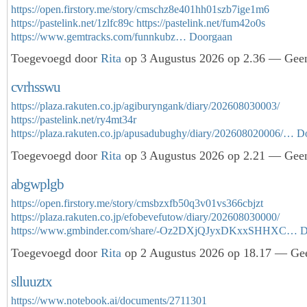
https://open.firstory.me/story/cmschz8e401hh01szb7ige1m6
https://pastelink.net/1zlfc89c
https://pastelink.net/fum42o0s
https://www.gemtracks.com/funnkubz…
Doorgaan
Toegevoegd door
Rita
op 3 Augustus 2026 op 2.36 — Geen
cvrhsswu
https://plaza.rakuten.co.jp/agiburyngank/diary/202608030003/
https://pastelink.net/ry4mt34r
https://plaza.rakuten.co.jp/apusadubughy/diary/202608020006/…
D
Toegevoegd door
Rita
op 3 Augustus 2026 op 2.21 — Geen
abgwplgb
https://open.firstory.me/story/cmsbzxfb50q3v01vs366cbjzt
https://plaza.rakuten.co.jp/efobevefutow/diary/202608030000/
https://www.gmbinder.com/share/-Oz2DXjQJyxDKxxSHHXC…
D
Toegevoegd door
Rita
op 2 Augustus 2026 op 18.17 — Gee
slluuztx
https://www.notebook.ai/documents/2711301