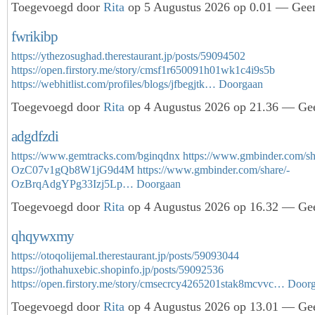
Toegevoegd door
Rita
op 5 Augustus 2026 op 0.01 — Geen
fwrikibp
https://ythezosughad.therestaurant.jp/posts/59094502
https://open.firstory.me/story/cmsf1r650091h01wk1c4i9s5b
https://webhitlist.com/profiles/blogs/jfbegjtk…
Doorgaan
Toegevoegd door
Rita
op 4 Augustus 2026 op 21.36 — Gee
adgdfzdi
https://www.gemtracks.com/bginqdnx
https://www.gmbinder.com/sh
OzC07v1gQb8W1jG9d4M
https://www.gmbinder.com/share/-
OzBrqAdgYPg33Izj5Lp…
Doorgaan
Toegevoegd door
Rita
op 4 Augustus 2026 op 16.32 — Gee
qhqywxmy
https://otoqolijemal.therestaurant.jp/posts/59093044
https://jothahuxebic.shopinfo.jp/posts/59092536
https://open.firstory.me/story/cmsecrcy4265201stak8mcvvc…
Door
Toegevoegd door
Rita
op 4 Augustus 2026 op 13.01 — Gee