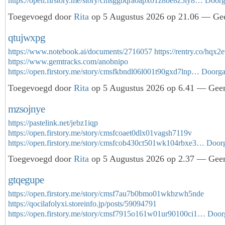
https://open.firstory.me/story/cmsggbqra0apx01z8be8z5ly8…
Doorg
Toegevoegd door
Rita
op 5 Augustus 2026 op 21.06 — Gee
qtujwxpg
https://www.notebook.ai/documents/2716057
https://rentry.co/hqx2
https://www.gemtracks.com/anobnipo
https://open.firstory.me/story/cmsfkbndl06l001t90gxd7lnp…
Doorg
Toegevoegd door
Rita
op 5 Augustus 2026 op 6.41 — Geen
mzsojnye
https://pastelink.net/jebz1iqp
https://open.firstory.me/story/cmsfcoaet0dlx01vagsh7119v
https://open.firstory.me/story/cmsfcob430ct501wk104rbxe3…
Door
Toegevoegd door
Rita
op 5 Augustus 2026 op 2.37 — Geen
gtqegupe
https://open.firstory.me/story/cmsf7au7b0bmo01wkbzwh5nde
https://qocilafolyxi.storeinfo.jp/posts/59094791
https://open.firstory.me/story/cmsf7915o161w01ur90100ci1…
Door