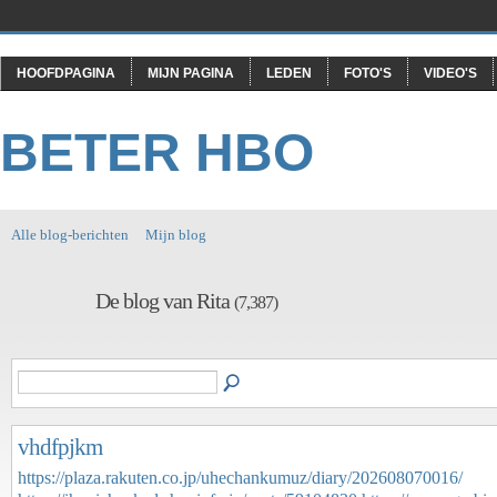
HOOFDPAGINA
MIJN PAGINA
LEDEN
FOTO'S
VIDEO'S
BETER HBO
Alle blog-berichten
Mijn blog
De blog van Rita
(7,387)
vhdfpjkm
https://plaza.rakuten.co.jp/uhechankumuz/diary/202608070016/