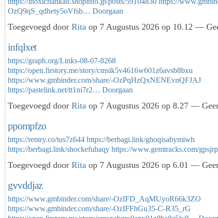
https://ihoxichankad.shopinfo.jp/posts/59104830
https://www.gmbin
OzQ9qS_qdhety5oVfsb…
Doorgaan
Toegevoegd door
Rita
op 7 Augustus 2026 op 10.12 — Gee
infqlxet
https://graph.org/Links-08-07-8268
https://open.firstory.me/story/cmsik5v4616w601z6avsb8bxu
https://www.gmbinder.com/share/-OzPqHzQxNENEvnQFJAJ
https://pastelink.net/tt1ni7r2…
Doorgaan
Toegevoegd door
Rita
op 7 Augustus 2026 op 8.27 — Geen
ppompfzo
https://rentry.co/tus7z644
https://berbagi.link/ghoqisabymiwh
https://berbagi.link/shockefuhaqy
https://www.gemtracks.com/gpsj
Toegevoegd door
Rita
op 7 Augustus 2026 op 6.01 — Geen
gvvddjaz
https://www.gmbinder.com/share/-OzIFD_AqMUyoR66k3ZO
https://www.gmbinder.com/share/-OzIFFhGu35-C-R35_rG