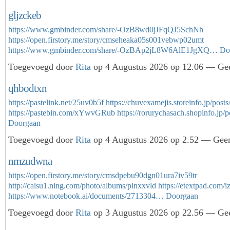
gljzckeb
https://www.gmbinder.com/share/-OzB8wd0jJFqQJ5SchNh
https://open.firstory.me/story/cmseheaka05s001vebwp02umt
https://www.gmbinder.com/share/-OzBAp2jL8W6AlE1JgXQ…
Do
Toegevoegd door
Rita
op 4 Augustus 2026 op 12.06 — Gee
qhbodtxn
https://pastelink.net/25uv0b5f
https://chuvexamejis.storeinfo.jp/pos
https://pastebin.com/xYwvGRub
https://rorurychasach.shopinfo.jp
Doorgaan
Toegevoegd door
Rita
op 4 Augustus 2026 op 2.52 — Geen
nmzudwna
https://open.firstory.me/story/cmsdpebu90dgn01ura7iv59tr
http://caisu1.ning.com/photo/albums/plnxxvld
https://etextpad.com/
https://www.notebook.ai/documents/2713304…
Doorgaan
Toegevoegd door
Rita
op 3 Augustus 2026 op 22.56 — Gee