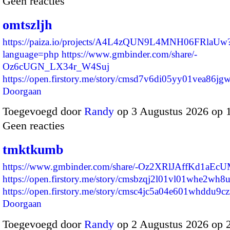
Geen reacties
omtszljh
https://paiza.io/projects/A4L4zQUN9L4MNH06FRlaUw
language=php
https://www.gmbinder.com/share/-
Oz6cUGN_LX34r_W4Suj
https://open.firstory.me/story/cmsd7v6di05yy01vea86j
Doorgaan
Toegevoegd door
Randy
op 3 Augustus 2026 op 
Geen reacties
tmktkumb
https://www.gmbinder.com/share/-Oz2XRlJAffKd1aEc
https://open.firstory.me/story/cmsbzqj2l01vl01whe2wh8
https://open.firstory.me/story/cmsc4jc5a04e601whddu9
Doorgaan
Toegevoegd door
Randy
op 2 Augustus 2026 op 