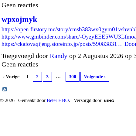
Geen reacties
wpxojmyk
https://open.firstory.me/story/cmsb383wx0gym01vshvnb
https://www.gmbinder.com/share/-OyzyEEE5WU3Lfmo
https://ckafovaqijeng.storeinfo.jp/posts/59083831…
Door
Toegevoegd door
Randy
op 2 Augustus 2026 op 
Geen reacties
‹ Vorige
1
2
3
…
300
Volgende ›
© 2026 Gemaakt door
Beter HBO
. Verzorgd door