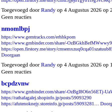
https://open.firstory.me/story/cmsf3jjej01gy01t9g3vc9e
Toegevoegd door
Randy
op 4 Augustus 2026 op 
Geen reacties
nmomlbpj
https://www.gemtracks.com/erhhkpom
https://www.gmbinder.com/share/-OzBGkhBefMWww
https://open.firstory.me/story/cmsemxzuq0cqa01szatuub
Doorgaan
Toegevoegd door
Randy
op 4 Augustus 2026 op 
Geen reacties
bcpdzvnw
https://www.gmbinder.com/share/-OzBgI8O6n56ETj-U
https://rathafagalej.shopinfo.jp/posts/59093290
https://afutenoknejy.storeinfo.jp/posts/59093281…
Door