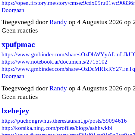
https://open.firstory.me/story/cmsez9cdx09ru01wc908
Doorgaan
Toegevoegd door
Randy
op 4 Augustus 2026 op 
Geen reacties
xpufpmac
https://www.gmbinder.com/share/-OzDbWYyALtnLJkU
https://www.notebook.ai/documents/2715102
https://www.gmbinder.com/share/-OzDcMRIxRY27En
Doorgaan
Toegevoegd door
Randy
op 4 Augustus 2026 op 
Geen reacties
lxehejey
https://puchongiwhus.therestaurant.jp/posts/59094616
http://korsika.ning.com/profiles/blogs/aahhwkbi