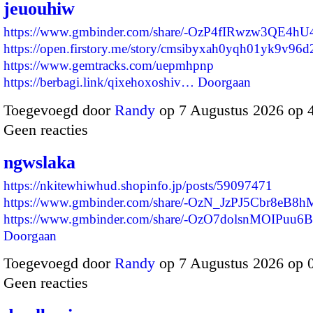
jeuouhiw
https://www.gmbinder.com/share/-OzP4fIRwzw3QE4h
https://open.firstory.me/story/cmsibyxah0yqh01yk9v96d
https://www.gemtracks.com/uepmhpnp
https://berbagi.link/qixehoxoshiv…
Doorgaan
Toegevoegd door
Randy
op 7 Augustus 2026 op 
Geen reacties
ngwslaka
https://nkitewhiwhud.shopinfo.jp/posts/59097471
https://www.gmbinder.com/share/-OzN_JzPJ5Cbr8eB8h
https://www.gmbinder.com/share/-OzO7dolsnMOIPuu
Doorgaan
Toegevoegd door
Randy
op 7 Augustus 2026 op 
Geen reacties