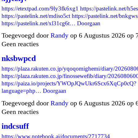
https://etextpad.com/9ly3fk6xg1
https://pastelink.net/h5e
https://pastelink.net/mdiso5ct
https://pastelink.net/bnkgws
https://pastelink.net/xl31cg6t…
Doorgaan
Toegevoegd door
Randy
op 6 Augustus 2026 op 
Geen reacties
nksbwpcd
https://plaza.rakuten.co.jp/yqoqomighemi/diary/202608
https://plaza.rakuten.co.jp/finossewefib/diary/202608060
https://paiza.io/projects/YWOpJQwUkr6Scx6XqCp0cQ?
language=php…
Doorgaan
Toegevoegd door
Randy
op 6 Augustus 2026 op 
Geen reacties
indcsuff
https://www.notebook.ai/documents/2717734