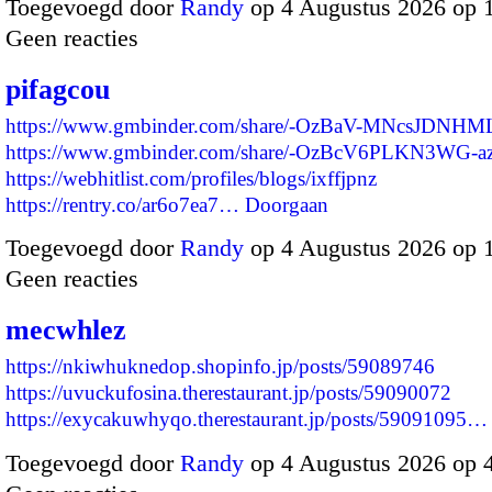
Toegevoegd door
Randy
op 4 Augustus 2026 op 
Geen reacties
pifagcou
https://www.gmbinder.com/share/-OzBaV-MNcsJDNHM
https://www.gmbinder.com/share/-OzBcV6PLKN3WG-
https://webhitlist.com/profiles/blogs/ixffjpnz
https://rentry.co/ar6o7ea7…
Doorgaan
Toegevoegd door
Randy
op 4 Augustus 2026 op 
Geen reacties
mecwhlez
https://nkiwhuknedop.shopinfo.jp/posts/59089746
https://uvuckufosina.therestaurant.jp/posts/59090072
https://exycakuwhyqo.therestaurant.jp/posts/59091095…
Toegevoegd door
Randy
op 4 Augustus 2026 op 