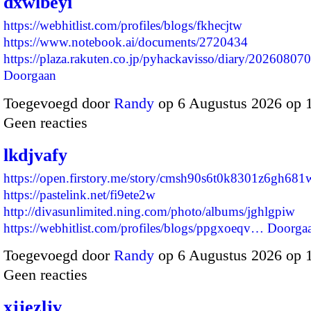
dxwlbeyi
https://webhitlist.com/profiles/blogs/fkhecjtw
https://www.notebook.ai/documents/2720434
https://plaza.rakuten.co.jp/pyhackavisso/diary/2026080
Doorgaan
Toegevoegd door
Randy
op 6 Augustus 2026 op 
Geen reacties
lkdjvafy
https://open.firstory.me/story/cmsh90s6t0k8301z6gh681
https://pastelink.net/fi9ete2w
http://divasunlimited.ning.com/photo/albums/jghlgpiw
https://webhitlist.com/profiles/blogs/ppgxoeqv…
Doorga
Toegevoegd door
Randy
op 6 Augustus 2026 op 
Geen reacties
xjjezljv