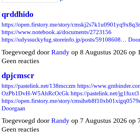
qrddhido
https://open.firstory.me/story/cmskj2s7k1u0901yq9x8q3
https://www.notebook.ai/documents/2723156
https://udyssuckyfug.storeinfo.jp/posts/59108608…
Door
Toegevoegd door
Randy
op 8 Augustus 2026 op 
Geen reacties
dpjcmscr
https://pastelink.net/138mcczm
https://www.gmbinder.com
OzPb1DvH-W5AhRcOcGk
https://pastelink.net/jg1fuxt3
https://open.firstory.me/story/cmsiheb8f10xb01xigq05
Doorgaan
Toegevoegd door
Randy
op 7 Augustus 2026 op 
Geen reacties