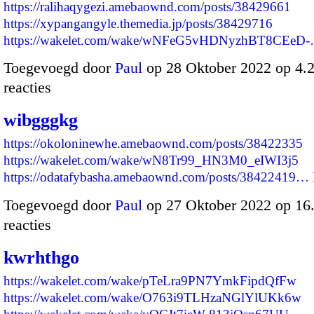
https://ralihaqygezi.amebaownd.com/posts/38429661
https://xypangangyle.themedia.jp/posts/38429716
https://wakelet.com/wake/wNFeG5vHDNyzhBT8CEeD
Toegevoegd door
Paul
op 28 Oktober 2022 op 4
reacties
wibgggkg
https://okoloninewhe.amebaownd.com/posts/38422335
https://wakelet.com/wake/wN8Tr99_HN3M0_eIWI3j5
https://odatafybasha.amebaownd.com/posts/38422419…
Toegevoegd door
Paul
op 27 Oktober 2022 op 1
reacties
kwrhthgo
https://wakelet.com/wake/pTeLra9PN7YmkFipdQfFw
https://wakelet.com/wake/O763i9TLHzaNGlYlUKk6w