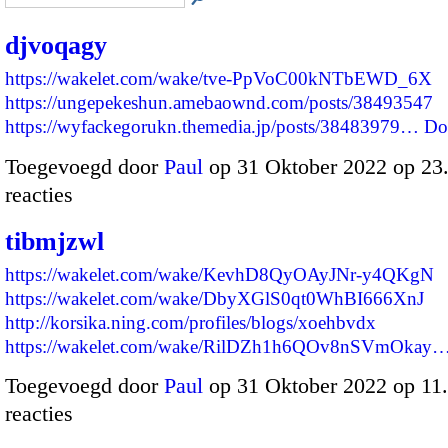
djvoqagy
https://wakelet.com/wake/tve-PpVoC00kNTbEWD_6X
https://ungepekeshun.amebaownd.com/posts/38493547
https://wyfackegorukn.themedia.jp/posts/38483979…
Do
Toegevoegd door
Paul
op 31 Oktober 2022 op 2
reacties
tibmjzwl
https://wakelet.com/wake/KevhD8QyOAyJNr-y4QKgN
https://wakelet.com/wake/DbyXGlS0qt0WhBI666XnJ
http://korsika.ning.com/profiles/blogs/xoehbvdx
https://wakelet.com/wake/RilDZh1h6QOv8nSVmOkay
Toegevoegd door
Paul
op 31 Oktober 2022 op 1
reacties