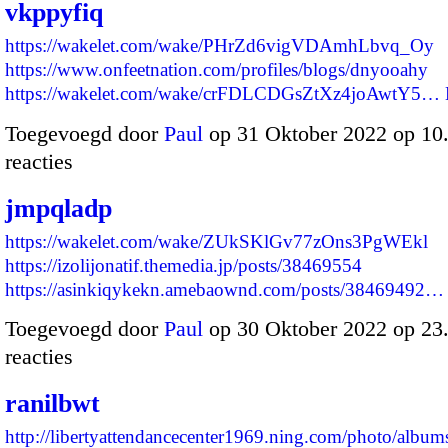
vkppyfiq
https://wakelet.com/wake/PHrZd6vigVDAmhLbvq_Oy
https://www.onfeetnation.com/profiles/blogs/dnyooahy
https://wakelet.com/wake/crFDLCDGsZtXz4joAwtY5…
Toegevoegd door
Paul
op 31 Oktober 2022 op 1
reacties
jmpqladp
https://wakelet.com/wake/ZUkSKlGv77zOns3PgWEkl
https://izolijonatif.themedia.jp/posts/38469554
https://asinkiqykekn.amebaownd.com/posts/38469492…
Toegevoegd door
Paul
op 30 Oktober 2022 op 2
reacties
ranilbwt
http://libertyattendancecenter1969.ning.com/photo/albu