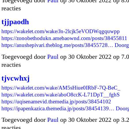
Toegevoegd door
Paul
op 30 Oktober 2022 op 8
reacties
tjjpaodh
https://wakelet.com/wake/Jn-2lcjk5eVODWqgquwpp
https://zonobethodukn.amebaownd.com/posts/38455811
https://anushepivari.theblog.me/posts/38455728…
Doorg
Toegevoegd door
Paul
op 30 Oktober 2022 op 7
reacties
tjvcwhxj
https://wakelet.com/wake/AM5sHiue0IRbF-7Q-BeC_
https://wakelet.com/wake/aboO8ccK-L71DpT__fghS
https://uqisenamevid.themedia.jp/posts/38454102
https://ipapenkazica.themedia.jp/posts/38454139…
Door
Toegevoegd door
Paul
op 30 Oktober 2022 op 3
reacties