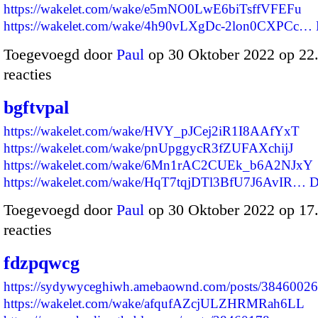
https://wakelet.com/wake/e5mNO0LwE6biTsffVFEFu
https://wakelet.com/wake/4h90vLXgDc-2lon0CXPCc…
Toegevoegd door
Paul
op 30 Oktober 2022 op 2
reacties
bgftvpal
https://wakelet.com/wake/HVY_pJCej2iR1I8AAfYxT
https://wakelet.com/wake/pnUpggycR3fZUFAXchijJ
https://wakelet.com/wake/6Mn1rAC2CUEk_b6A2NJxY
https://wakelet.com/wake/HqT7tqjDTl3BfU7J6AvIR…
D
Toegevoegd door
Paul
op 30 Oktober 2022 op 1
reacties
fdzpqwcg
https://sydywyceghiwh.amebaownd.com/posts/38460026
https://wakelet.com/wake/afqufAZcjULZHRMRah6LL