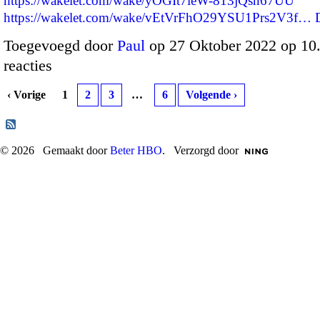
https://wakelet.com/wake/yOGIt7ieW-813jQsn67UU
https://wakelet.com/wake/vEtVrFhO29YSU1Prs2V3f…
Toegevoegd door
Paul
op 27 Oktober 2022 op 1
reacties
‹ Vorige
1
2
3
…
6
Volgende ›
© 2026 Gemaakt door
Beter HBO
. Verzorgd door