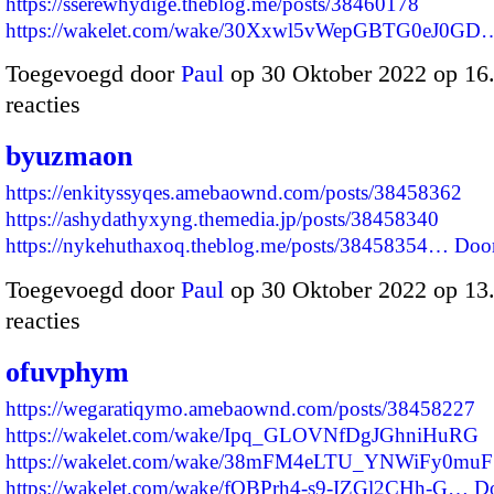
https://sserewhydige.theblog.me/posts/38460178
https://wakelet.com/wake/30Xxwl5vWepGBTG0eJ0GD
Toegevoegd door
Paul
op 30 Oktober 2022 op 1
reacties
byuzmaon
https://enkityssyqes.amebaownd.com/posts/38458362
https://ashydathyxyng.themedia.jp/posts/38458340
https://nykehuthaxoq.theblog.me/posts/38458354…
Doo
Toegevoegd door
Paul
op 30 Oktober 2022 op 1
reacties
ofuvphym
https://wegaratiqymo.amebaownd.com/posts/38458227
https://wakelet.com/wake/Ipq_GLOVNfDgJGhniHuRG
https://wakelet.com/wake/38mFM4eLTU_YNWiFy0muF
https://wakelet.com/wake/fOBPrh4-s9-IZGl2CHh-G…
D