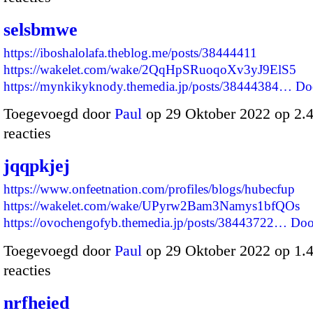
selsbmwe
https://iboshalolafa.theblog.me/posts/38444411
https://wakelet.com/wake/2QqHpSRuoqoXv3yJ9ElS5
https://mynkikyknody.themedia.jp/posts/38444384…
Do
Toegevoegd door
Paul
op 29 Oktober 2022 op 2
reacties
jqqpkjej
https://www.onfeetnation.com/profiles/blogs/hubecfup
https://wakelet.com/wake/UPyrw2Bam3Namys1bfQOs
https://ovochengofyb.themedia.jp/posts/38443722…
Doo
Toegevoegd door
Paul
op 29 Oktober 2022 op 1
reacties
nrfheied