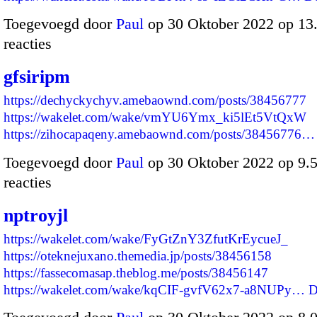
Toegevoegd door
Paul
op 30 Oktober 2022 op 1
reacties
gfsiripm
https://dechyckychyv.amebaownd.com/posts/38456777
https://wakelet.com/wake/vmYU6Ymx_ki5lEt5VtQxW
https://zihocapaqeny.amebaownd.com/posts/38456776…
Toegevoegd door
Paul
op 30 Oktober 2022 op 9
reacties
nptroyjl
https://wakelet.com/wake/FyGtZnY3ZfutKrEycueJ_
https://oteknejuxano.themedia.jp/posts/38456158
https://fassecomasap.theblog.me/posts/38456147
https://wakelet.com/wake/kqCIF-gvfV62x7-a8NUPy…
D