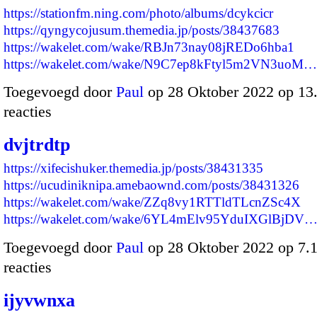
https://stationfm.ning.com/photo/albums/dcykcicr
https://qyngycojusum.themedia.jp/posts/38437683
https://wakelet.com/wake/RBJn73nay08jREDo6hba1
https://wakelet.com/wake/N9C7ep8kFtyl5m2VN3uoM…
Toegevoegd door
Paul
op 28 Oktober 2022 op 1
reacties
dvjtrdtp
https://xifecishuker.themedia.jp/posts/38431335
https://ucudiniknipa.amebaownd.com/posts/38431326
https://wakelet.com/wake/ZZq8vy1RTTldTLcnZSc4X
https://wakelet.com/wake/6YL4mElv95YduIXGlBjDV
Toegevoegd door
Paul
op 28 Oktober 2022 op 7
reacties
ijyvwnxa