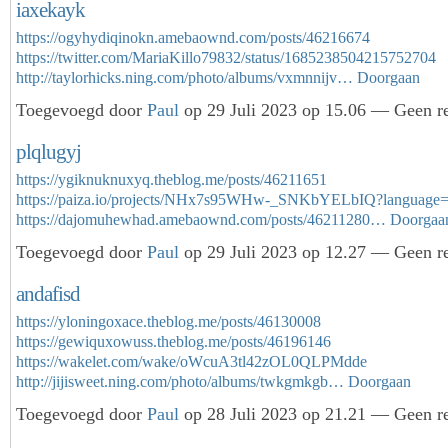
iaxekayk
https://ogyhydiqinokn.amebaownd.com/posts/46216674
https://twitter.com/MariaKillo79832/status/1685238504215752704
http://taylorhicks.ning.com/photo/albums/vxmnnijv…
Doorgaan
Toegevoegd door
Paul
op 29 Juli 2023 op 15.06 — Geen re
plqlugyj
https://ygiknuknuxyq.theblog.me/posts/46211651
https://paiza.io/projects/NHx7s95WHw-_SNKbYELbIQ?language
https://dajomuhewhad.amebaownd.com/posts/46211280…
Doorgaa
Toegevoegd door
Paul
op 29 Juli 2023 op 12.27 — Geen re
andafisd
https://yloningoxace.theblog.me/posts/46130008
https://gewiquxowuss.theblog.me/posts/46196146
https://wakelet.com/wake/oWcuA3tl42zOL0QLPMdde
http://jijisweet.ning.com/photo/albums/twkgmkgb…
Doorgaan
Toegevoegd door
Paul
op 28 Juli 2023 op 21.21 — Geen re