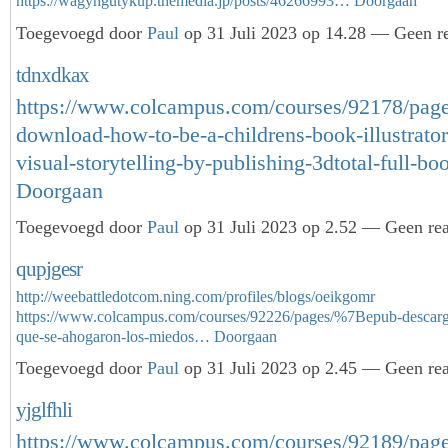
https://wagyngutykup.themedia.jp/posts/46266993…
Doorgaan
Toegevoegd door
Paul
op 31 Juli 2023 op 14.28 — Geen re
tdnxdkax
https://www.colcampus.com/courses/92178/page
download-how-to-be-a-childrens-book-illustrator
visual-storytelling-by-publishing-3dtotal-full-b
Doorgaan
Toegevoegd door
Paul
op 31 Juli 2023 op 2.52 — Geen rea
qupjgesr
http://weebattledotcom.ning.com/profiles/blogs/oeikgomr
https://www.colcampus.com/courses/92226/pages/%7Bepub-descarg
que-se-ahogaron-los-miedos…
Doorgaan
Toegevoegd door
Paul
op 31 Juli 2023 op 2.45 — Geen rea
yjglfhli
https://www.colcampus.com/courses/92189/page