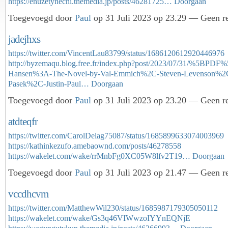
https://enuzetynechi.themedia.jp/posts/46281725…
Doorgaan
Toegevoegd door
Paul
op 31 Juli 2023 op 23.29 — Geen re
jadejhxs
https://twitter.com/VincentLau83799/status/1686120612920446976
http://byzemaqu.blog.free.fr/index.php?post/2023/07/31/%5BPDF
Hansen%3A-The-Novel-by-Val-Emmich%2C-Steven-Levenson%2C
Pasek%2C-Justin-Paul…
Doorgaan
Toegevoegd door
Paul
op 31 Juli 2023 op 23.20 — Geen re
atdteqfr
https://twitter.com/CarolDelag75087/status/1685899633074003969
https://kathinkezufo.amebaownd.com/posts/46278558
https://wakelet.com/wake/rrMnbFg0XC05W8lfv2T19…
Doorgaan
Toegevoegd door
Paul
op 31 Juli 2023 op 21.47 — Geen re
vccdhcvm
https://twitter.com/MatthewWil230/status/1685987179305050112
https://wakelet.com/wake/Gs3q46VIWwzoIYYnEQNjE