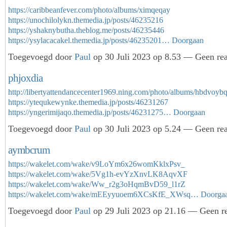
https://caribbeanfever.com/photo/albums/ximqeqay
https://unochilolykn.themedia.jp/posts/46235216
https://yshaknybutha.theblog.me/posts/46235446
https://ysylacacakel.themedia.jp/posts/46235201…
Doorgaan
Toegevoegd door
Paul
op 30 Juli 2023 op 8.53 — Geen rea
phjoxdia
http://libertyattendancecenter1969.ning.com/photo/albums/hbdvoyb
https://ytequkewynke.themedia.jp/posts/46231267
https://yngerimijaqo.themedia.jp/posts/46231275…
Doorgaan
Toegevoegd door
Paul
op 30 Juli 2023 op 5.24 — Geen rea
aymbcrum
https://wakelet.com/wake/v9LoYm6x26womKklxPsv_
https://wakelet.com/wake/5Vg1h-evYzXnvLK8AqvXF
https://wakelet.com/wake/Ww_r2g3oHqmBvD59_l1rZ
https://wakelet.com/wake/mEEyyuoem6XCsKfE_XWsq…
Doorga
Toegevoegd door
Paul
op 29 Juli 2023 op 21.16 — Geen re