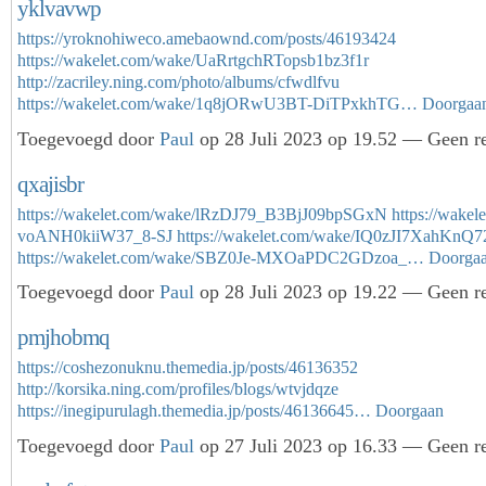
yklvavwp
https://yroknohiweco.amebaownd.com/posts/46193424
https://wakelet.com/wake/UaRrtgchRTopsb1bz3f1r
http://zacriley.ning.com/photo/albums/cfwdlfvu
https://wakelet.com/wake/1q8jORwU3BT-DiTPxkhTG…
Doorgaa
Toegevoegd door
Paul
op 28 Juli 2023 op 19.52 — Geen re
qxajisbr
https://wakelet.com/wake/lRzDJ79_B3BjJ09bpSGxN
https://wakel
voANH0kiiW37_8-SJ
https://wakelet.com/wake/IQ0zJI7XahKnQ
https://wakelet.com/wake/SBZ0Je-MXOaPDC2GDzoa_…
Doorga
Toegevoegd door
Paul
op 28 Juli 2023 op 19.22 — Geen re
pmjhobmq
https://coshezonuknu.themedia.jp/posts/46136352
http://korsika.ning.com/profiles/blogs/wtvjdqze
https://inegipurulagh.themedia.jp/posts/46136645…
Doorgaan
Toegevoegd door
Paul
op 27 Juli 2023 op 16.33 — Geen re