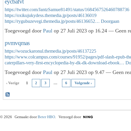
eycbafvt
https://twitter.com/JantzSamue81491/status/1684567526460788736
https://oxikujukydess.themedia.jp/posts/46136019
https://rygubuzevegi.themedia.jp/posts/46136652…
Doorgaan
Toegevoegd door
Paul
op 27 Juli 2023 op 16.24 — Geen re
pvmvqmas
https://wozuckaronul.themedia.jp/posts/46137225
https://www.colcampus.com/courses/91952/pages/pdf-slash-epub-th
caterpillars-very-first-encyclopedia-by-dk-dk-download-ebook…
Do
Toegevoegd door
Paul
op 27 Juli 2023 op 9.47 — Geen rea
‹ Vorige
1
2
3
…
6
Volgende ›
© 2026 Gemaakt door
Beter HBO
. Verzorgd door