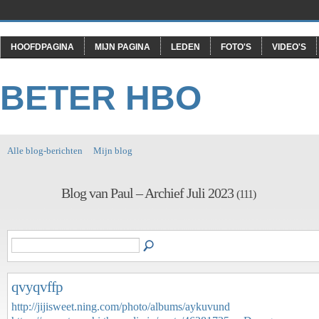
HOOFDPAGINA
MIJN PAGINA
LEDEN
FOTO'S
VIDEO'S
BETER HBO
Alle blog-berichten
Mijn blog
Blog van Paul – Archief Juli 2023
(111)
qvyqvffp
http://jijisweet.ning.com/photo/albums/aykuvund