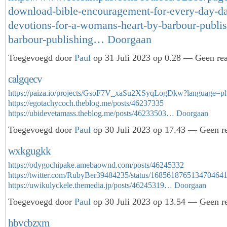
download-bible-encouragement-for-every-day-da
devotions-for-a-womans-heart-by-barbour-publis
barbour-publishing…
Doorgaan
Toegevoegd door
Paul
op 31 Juli 2023 op 0.28 — Geen rea
calgqecv
https://paiza.io/projects/GsoF7V_xaSu2XSyqLogDkw?language=p
https://egotachycoch.theblog.me/posts/46237335
https://ubidevetamass.theblog.me/posts/46233503…
Doorgaan
Toegevoegd door
Paul
op 30 Juli 2023 op 17.43 — Geen re
wxkgugkk
https://odygochipake.amebaownd.com/posts/46245332
https://twitter.com/RubyBer39484235/status/168561876513470464
https://uwikulyckele.themedia.jp/posts/46245319…
Doorgaan
Toegevoegd door
Paul
op 30 Juli 2023 op 13.54 — Geen re
hbvcbzxm