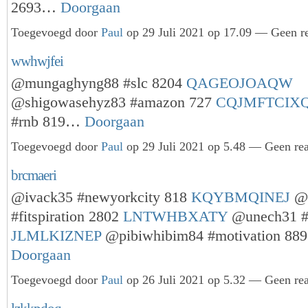
2693…
Doorgaan
Toegevoegd door
Paul
op 29 Juli 2021 op 17.09 — Geen re
wwhwjfei
@mungaghyng88 #slc 8204
QAGEOJOAQW
@shigowasehyz83 #amazon 727
CQJMFTCIX
#rnb 819…
Doorgaan
Toegevoegd door
Paul
op 29 Juli 2021 op 5.48 — Geen rea
brcmaeri
@ivack35 #newyorkcity 818
KQYBMQINEJ
@r
#fitspiration 2802
LNTWHBXATY
@unech31 #
JLMLKIZNEP
@pibiwhibim84 #motivation 88
Doorgaan
Toegevoegd door
Paul
op 26 Juli 2021 op 5.32 — Geen rea