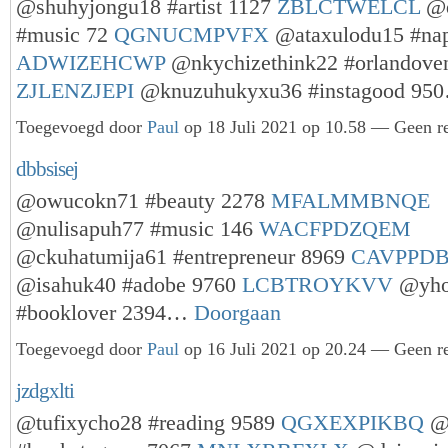
@shuhyjongu18 #artist 1127
ZBLCTWELCL
@q
#music 72
QGNUCMPVFX
@ataxulodu15 #nap
ADWIZEHCWP
@nkychizethink22 #orlandove
ZJLENZJEPI
@knuzuhukyxu36 #instagood 9
Toegevoegd door
Paul
op 18 Juli 2021 op 10.58 — Geen re
dbbsisej
@owucokn71 #beauty 2278
MFALMMBNQE
@nulisapuh77 #music 146
WACFPDZQEM
@ckuhatumija61 #entrepreneur 8969
CAVPPDB
@isahuk40 #adobe 9760
LCBTROYKVV
@yho
#booklover 2394…
Doorgaan
Toegevoegd door
Paul
op 16 Juli 2021 op 20.24 — Geen re
jzdgxlti
@tufixycho28 #reading 9589
QGXEXPIKBQ
@