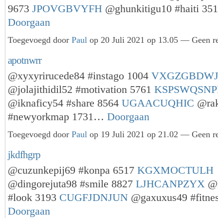
9673
JPOVGBVYFH
@ghunkitigu10 #haiti 3
Doorgaan
Toegevoegd door
Paul
op 20 Juli 2021 op 13.05 — Geen re
apotnwrr
@xyxyrirucede84 #instago 1004
VXGZGBDW
@jolajithidil52 #motivation 5761
KSPSWQSNP
@iknaficy54 #share 8564
UGAACUQHIC
@rak
#newyorkmap 1731…
Doorgaan
Toegevoegd door
Paul
op 19 Juli 2021 op 21.02 — Geen re
jkdfhgrp
@cuzunkepij69 #konpa 6517
KGXMOCTULH
@dingorejuta98 #smile 8827
LJHCANPZYX
@l
#look 3193
CUGFJDNJUN
@gaxuxus49 #fitne
Doorgaan