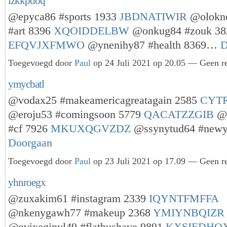
lzkkpdoq
@epyca86 #sports 1933
JBDNATIWIR
@olokn
#art 8396
XQOIDDELBW
@onkug84 #zouk 38
EFQVJXFMWO
@ynenihy87 #health 8369…
D
Toegevoegd door
Paul
op 24 Juli 2021 op 20.05 — Geen re
ymycbatl
@vodax25 #makeamericagreatagain 2585
CYT
@eroju53 #comingsoon 5779
QACATZZGIB
@o
#cf 7926
MKUXQGVZDZ
@ssynytud64 #new
Doorgaan
Toegevoegd door
Paul
op 23 Juli 2021 op 17.09 — Geen re
yhnroegx
@zuxakim61 #instagram 2339
IQYNTFMFFA
@nkenygawh77 #makeup 2368
YMIYNBQIZR