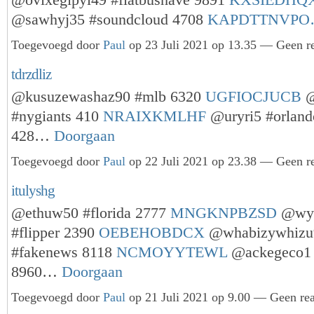
@ovixegipyl49 #flatbushave 9891
KXSIEDHQ
@sawhyj35 #soundcloud 4708
KAPDTTNVP
Toegevoegd door
Paul
op 23 Juli 2021 op 13.35 — Geen re
tdrzdliz
@kusuzewashaz90 #mlb 6320
UGFIOCJUCB
@
#nygiants 410
NRAIXKMLHF
@uryri5 #orlan
428…
Doorgaan
Toegevoegd door
Paul
op 22 Juli 2021 op 23.38 — Geen re
itulyshg
@ethuw50 #florida 2777
MNGKNPBZSD
@wyn
#flipper 2390
OEBEHOBDCX
@whabizywhizu
#fakenews 8118
NCMOYYTEWL
@ackegeco1 
8960…
Doorgaan
Toegevoegd door
Paul
op 21 Juli 2021 op 9.00 — Geen rea