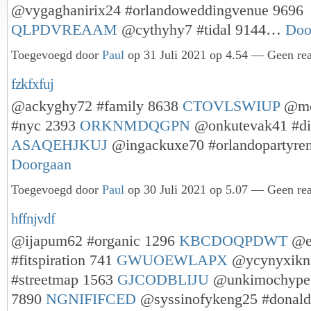
@vygaghanirix24 #orlandoweddingvenue 9696
QLPDVREAAM
@cythyhy7 #tidal 9144…
Doo
Toegevoegd door
Paul
op 31 Juli 2021 op 4.54 — Geen rea
fzkfxfuj
@ackyghy72 #family 8638
CTOVLSWIUP
@mok
#nyc 2393
ORKNMDQGPN
@onkutevak41 #di
ASAQEHJKUJ
@ingackuxe70 #orlandopartyre
Doorgaan
Toegevoegd door
Paul
op 30 Juli 2021 op 5.07 — Geen rea
hffnjvdf
@ijapum62 #organic 1296
KBCDOQPDWT
@e
#fitspiration 741
GWUOEWLAPX
@ycynyxikn
#streetmap 1563
GJCODBLIJU
@unkimochype
7890
NGNIFIFCED
@syssinofykeng25 #donald