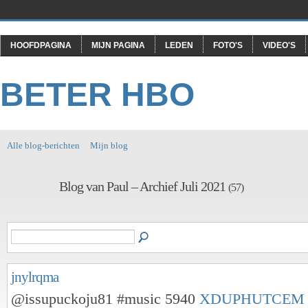
HOOFDPAGINA
MIJN PAGINA
LEDEN
FOTO'S
VIDEO'S
BETER HBO
Alle blog-berichten
Mijn blog
Blog van Paul – Archief Juli 2021
(57)
jnylrqma
@issupuckoju81 #music 5940
XDUPHUTCEM