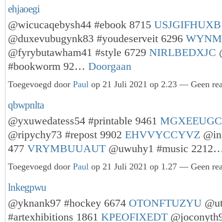
ehjaoegi
@wicucaqebysh44 #ebook 8715
USJGIFHUXB
@duxevubugynk83 #youdeserveit 6296
WYNM
@fyrybutawham41 #style 6729
NIRLBEDXJC
@
#bookworm 92…
Doorgaan
Toegevoegd door
Paul
op 21 Juli 2021 op 2.23 — Geen rea
qbwpnlta
@yxuwedatess54 #printable 9461
MGXEEUG
@ripychy73 #repost 9902
EHVVYCCYVZ
@in
477
VRYMBUUAUT
@uwuhy1 #music 2212
Toegevoegd door
Paul
op 21 Juli 2021 op 1.27 — Geen rea
lnkegpwu
@yknank97 #hockey 6674
OTONFTUZYU
@ut
#artexhibitions 1861
KPEOFIXEDT
@joconyth9