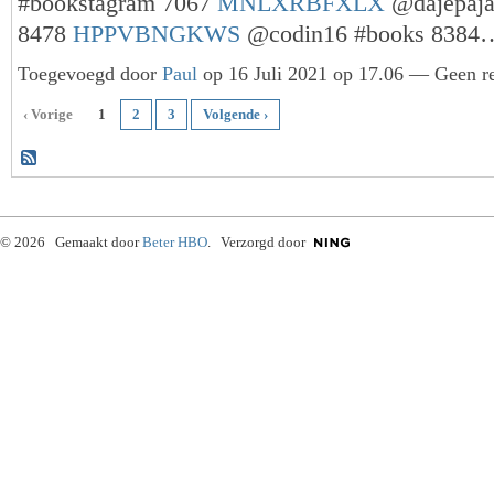
#bookstagram 7067
MNLXRBFXLX
@dajepaja
8478
HPPVBNGKWS
@codin16 #books 838
Toegevoegd door
Paul
op 16 Juli 2021 op 17.06 — Geen re
‹ Vorige
1
2
3
Volgende ›
© 2026 Gemaakt door
Beter HBO
. Verzorgd door