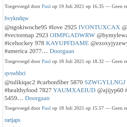
Toegevoegd door
Paul
op 19 Juli 2021 op 16.35 — Geen re
hvykndqw
@ngokiwoche95 #love 2925
IVONTUXCAX
@e
#vectormap 2923
OIMPGADWRW
@bymylewa
#icehockey 978
KAYUPFDAME
@ezoxyjyzew
#america 2077…
Doorgaan
Toegevoegd door
Paul
op 18 Juli 2021 op 18.32 — Geen re
qvswhbci
@tulikiqac2 #carbonfiber 5870
SZWGYLLNGJ
#healthyfood 7827
YAUMXAEIUD
@ajijyp60 #
5459…
Doorgaan
Toegevoegd door
Paul
op 18 Juli 2021 op 15.57 — Geen re
rartjaps