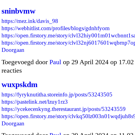
sninbvmw
https://mez.ink/davis_98
https://webhitlist.com/profiles/blogs/gdnhfyom
https://open.firstory.me/story/clvl32hiy001m01wcbnnt1s
https://open.firstory.me/story/clvl32nj6017601wqbrnp
Doorgaan
Toegevoegd door
Paul
op 29 April 2024 op 17.0
reacties
wuxpskdm
https://fyryknutitha.storeinfo.jp/posts/53243505
https://pastelink.net/lzuy1rz3
https://ycekecenkyng.therestaurant.jp/posts/53243559
https://open.firstory.me/story/clvkq50lz003n01wqdjuh8
Doorgaan