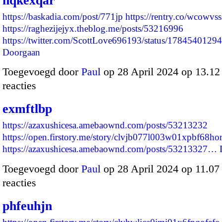
nqkexqar
https://baskadia.com/post/771jp
https://rentry.co/wcowvss
https://raghezijejyx.theblog.me/posts/53216996
https://twitter.com/ScottLove696193/status/17845401
Doorgaan
Toegevoegd door
Paul
op 28 April 2024 op 13.1
reacties
exmftlbp
https://azaxushicesa.amebaownd.com/posts/53213232
https://open.firstory.me/story/clvjb077l003w01xpbf68ho
https://azaxushicesa.amebaownd.com/posts/53213327…
Toegevoegd door
Paul
op 28 April 2024 op 11.0
reacties
phfeuhjn