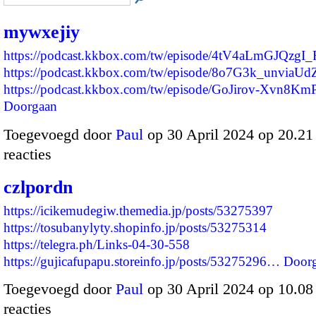
mywxejiy
https://podcast.kkbox.com/tw/episode/4tV4aLmGJQzgI_
https://podcast.kkbox.com/tw/episode/8o7G3k_unviaU
https://podcast.kkbox.com/tw/episode/GoJirov-Xvn8
Doorgaan
Toegevoegd door
Paul
op 30 April 2024 op 20.2
reacties
czlpordn
https://icikemudegiw.themedia.jp/posts/53275397
https://tosubanylyty.shopinfo.jp/posts/53275314
https://telegra.ph/Links-04-30-558
https://gujicafupapu.storeinfo.jp/posts/53275296…
Door
Toegevoegd door
Paul
op 30 April 2024 op 10.0
reacties