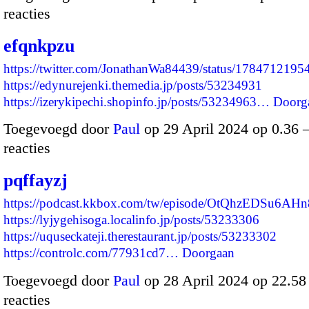
reacties
efqnkpzu
https://twitter.com/JonathanWa84439/status/178471219
https://edynurejenki.themedia.jp/posts/53234931
https://izerykipechi.shopinfo.jp/posts/53234963…
Doorg
Toegevoegd door
Paul
op 29 April 2024 op 0.36
reacties
pqffayzj
https://podcast.kkbox.com/tw/episode/OtQhzEDSu6AH
https://lyjygehisoga.localinfo.jp/posts/53233306
https://uquseckateji.therestaurant.jp/posts/53233302
https://controlc.com/77931cd7…
Doorgaan
Toegevoegd door
Paul
op 28 April 2024 op 22.5
reacties