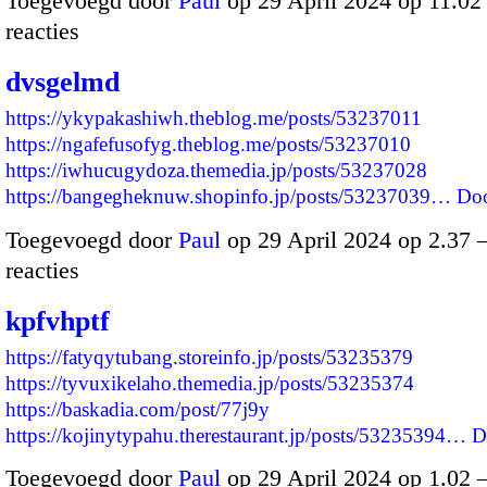
Toegevoegd door
Paul
op 29 April 2024 op 11.0
reacties
dvsgelmd
https://ykypakashiwh.theblog.me/posts/53237011
https://ngafefusofyg.theblog.me/posts/53237010
https://iwhucugydoza.themedia.jp/posts/53237028
https://bangegheknuw.shopinfo.jp/posts/53237039…
Do
Toegevoegd door
Paul
op 29 April 2024 op 2.37
reacties
kpfvhptf
https://fatyqytubang.storeinfo.jp/posts/53235379
https://tyvuxikelaho.themedia.jp/posts/53235374
https://baskadia.com/post/77j9y
https://kojinytypahu.therestaurant.jp/posts/53235394…
D
Toegevoegd door
Paul
op 29 April 2024 op 1.02