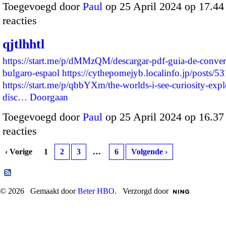
Toegevoegd door
Paul
op 25 April 2024 op 17.4
reacties
qjtlhhtl
https://start.me/p/dMMzQM/descargar-pdf-guia-de-conver
bulgaro-espaol
https://cythepomejyb.localinfo.jp/posts/
https://start.me/p/qbbYXm/the-worlds-i-see-curiosity-expl
disc…
Doorgaan
Toegevoegd door
Paul
op 25 April 2024 op 16.3
reacties
‹ Vorige
1
2
3
…
6
Volgende ›
© 2026 Gemaakt door
Beter HBO
. Verzorgd door