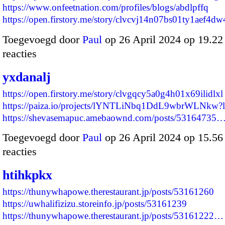
https://www.onfeetnation.com/profiles/blogs/abdlpffq
https://open.firstory.me/story/clvcvj14n07bs01ty1aef4
Toegevoegd door
Paul
op 26 April 2024 op 19.2
reacties
yxdanalj
https://open.firstory.me/story/clvgqcy5a0g4h01x69ilidlxl
https://paiza.io/projects/lYNTLiNbq1DdL9wbrWLNkw?
https://shevasemapuc.amebaownd.com/posts/53164735
Toegevoegd door
Paul
op 26 April 2024 op 15.5
reacties
htihkpkx
https://thunywhapowe.therestaurant.jp/posts/53161260
https://uwhalifizizu.storeinfo.jp/posts/53161239
https://thunywhapowe.therestaurant.jp/posts/53161222…