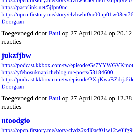
https://open.firstory.me/story/clvhwlica0imi01x6fpqofefo
https://pastelink.net/5jfpn0nc
https://open.firstory.me/story/clvhwhr0m00np01w08eu
Doorgaan
Toegevoegd door
Paul
op 27 April 2024 op 20.1
reacties
jukzfjbw
https://podcast.kkbox.com/tw/episode/Gs7YYWGVKm
https://yfehosuknapi.theblog.me/posts/53184600
https://podcast.kkbox.com/tw/episode/PXqKwaBZdrj-6
Doorgaan
Toegevoegd door
Paul
op 27 April 2024 op 12.3
reacties
ntoodgio
https://open.firstory.me/story/clvdz6xdl0asf01w12w0lfg9