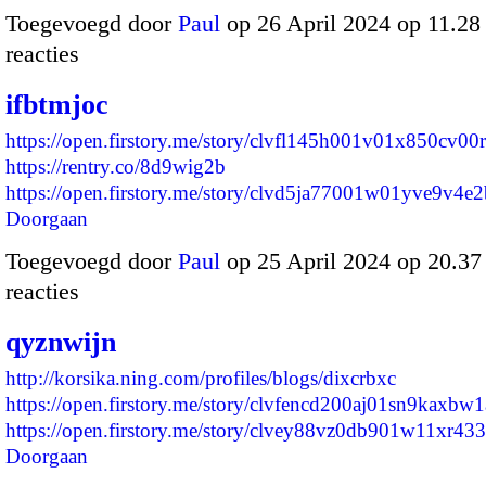
Toegevoegd door
Paul
op 26 April 2024 op 11.2
reacties
ifbtmjoc
https://open.firstory.me/story/clvfl145h001v01x850cv00r
https://rentry.co/8d9wig2b
https://open.firstory.me/story/clvd5ja77001w01yve9v4
Doorgaan
Toegevoegd door
Paul
op 25 April 2024 op 20.3
reacties
qyznwijn
http://korsika.ning.com/profiles/blogs/dixcrbxc
https://open.firstory.me/story/clvfencd200aj01sn9kaxbw1
https://open.firstory.me/story/clvey88vz0db901w11xr4
Doorgaan