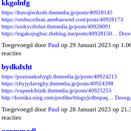
kkgolnfg
https://ihavajiwikoth.themedia.jp/posts/40928145
https://orobucofiran.amebaownd.com/posts/40928173
https://unikycifohut.themedia.jp/posts/40928091
https://ingakojoghuc.theblog.me/posts/40928150…
Door
Toegevoegd door
Paul
op 29 Januari 2023 op 1.
reacties
bydkdxht
https://pozussekuhygh.themedia.jp/posts/40924213
https://chyjydaveghy.themedia.jp/posts/40924398
https://vupenkihizik.themedia.jp/posts/40925253
http://korsika.ning.com/profiles/blogs/jcdbnpaq…
Doorg
Toegevoegd door
Paul
op 28 Januari 2023 op 21
reacties