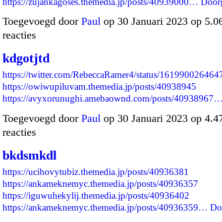
https://zujankagoses.themedia.jp/posts/40939000…
Door
Toegevoegd door
Paul
op 30 Januari 2023 op 5.
reacties
kdgotjtd
https://twitter.com/RebeccaRamer4/status/16199002646
https://owiwupiluvam.themedia.jp/posts/40938945
https://avyxorunughi.amebaownd.com/posts/40938967
Toegevoegd door
Paul
op 30 Januari 2023 op 4.
reacties
bkdsmkdl
https://ucihovytubiz.themedia.jp/posts/40936381
https://ankameknemyc.themedia.jp/posts/40936357
https://iguwuhekylij.themedia.jp/posts/40936402
https://ankameknemyc.themedia.jp/posts/40936359…
Do