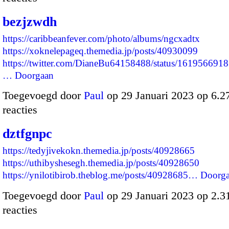
bezjzwdh
https://caribbeanfever.com/photo/albums/ngcxadtx
https://xoknelepageq.themedia.jp/posts/40930099
https://twitter.com/DianeBu64158488/status/16195669
…
Doorgaan
Toegevoegd door
Paul
op 29 Januari 2023 op 6.
reacties
dztfgnpc
https://tedyjivekokn.themedia.jp/posts/40928665
https://uthibyshesegh.themedia.jp/posts/40928650
https://ynilotibirob.theblog.me/posts/40928685…
Doorg
Toegevoegd door
Paul
op 29 Januari 2023 op 2.
reacties