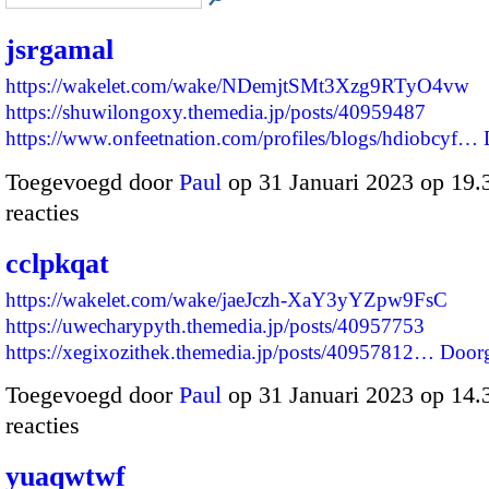
jsrgamal
https://wakelet.com/wake/NDemjtSMt3Xzg9RTyO4vw
https://shuwilongoxy.themedia.jp/posts/40959487
https://www.onfeetnation.com/profiles/blogs/hdiobcyf…
Toegevoegd door
Paul
op 31 Januari 2023 op 19
reacties
cclpkqat
https://wakelet.com/wake/jaeJczh-XaY3yYZpw9FsC
https://uwecharypyth.themedia.jp/posts/40957753
https://xegixozithek.themedia.jp/posts/40957812…
Door
Toegevoegd door
Paul
op 31 Januari 2023 op 14
reacties
yuaqwtwf