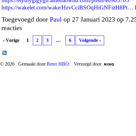
https://elythygigygh.amebaownd.com/posts/40905705
https://wakelet.com/wake/HzvCciBSOqHiGNFizH8Pt…
Toegevoegd door
Paul
op 27 Januari 2023 op 7.
reacties
‹ Vorige
1
2
3
…
6
Volgende ›
© 2026 Gemaakt door
Beter HBO
. Verzorgd door