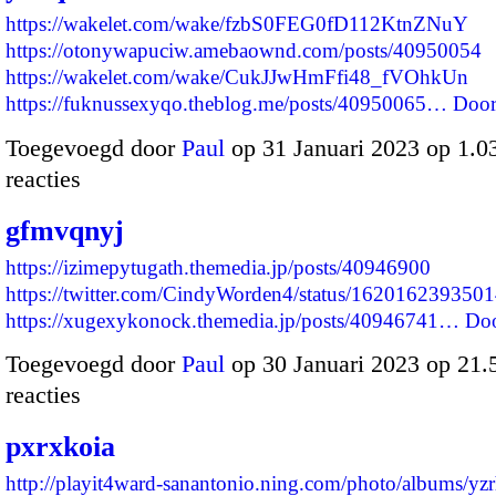
https://wakelet.com/wake/fzbS0FEG0fD112KtnZNuY
https://otonywapuciw.amebaownd.com/posts/40950054
https://wakelet.com/wake/CukJJwHmFfi48_fVOhkUn
https://fuknussexyqo.theblog.me/posts/40950065…
Door
Toegevoegd door
Paul
op 31 Januari 2023 op 1.
reacties
gfmvqnyj
https://izimepytugath.themedia.jp/posts/40946900
https://twitter.com/CindyWorden4/status/162016239350
https://xugexykonock.themedia.jp/posts/40946741…
Do
Toegevoegd door
Paul
op 30 Januari 2023 op 21
reacties
pxrxkoia
http://playit4ward-sanantonio.ning.com/photo/albums/yz