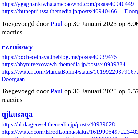
https://ygaghankiwha.amebaownd.com/posts/40940449
https://thunepujussa.themedia.jp/posts/40940466…
Door
Toegevoegd door
Paul
op 30 Januari 2023 op 8.
reacties
rzrniowy
https://bochecethava.theblog.me/posts/40939475
https://abynuvexovawh.themedia.jp/posts/40939384
https://twitter.com/MarciaBohn4/status/161992203791
Doorgaan
Toegevoegd door
Paul
op 30 Januari 2023 op 5.
reacties
qjkusaqa
https://alukageresel.themedia.jp/posts/40939028
https://twitter.com/ElrodLonna/status/16199064972234