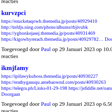
reacties
kurvzpci
https://ezucketaqowh.themedia.jp/posts/40929410
http://tnfdjs.ning.com/photo/albums/rbjivubk
https://yghonkejasej.themedia.jp/posts/40931469
https://kigowhyrerach.themedia.jp/posts/40929782…
Doo
Toegevoegd door
Paul
op 29 Januari 2023 op 10
reacties
ikmjfamy
https://ipifawykuboss.themedia.jp/posts/40930227
https://erathygasuqu.amebaownd.com/posts/40930263
https://telegra.ph/Links-01-29-198
https://jsfiddle.net/o
Doorgaan
Toegevoegd door
Paul
op 29 Januari 2023 op 6.
reacties