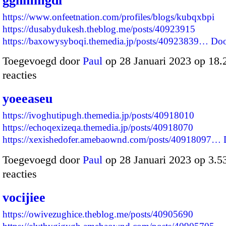
ggnmmgdl
https://www.onfeetnation.com/profiles/blogs/kubqxbpi
https://dusabydukesh.theblog.me/posts/40923915
https://baxowysyboqi.themedia.jp/posts/40923839…
Doo
Toegevoegd door
Paul
op 28 Januari 2023 op 18
reacties
yoeeaseu
https://ivoghutipugh.themedia.jp/posts/40918010
https://echoqexizeqa.themedia.jp/posts/40918070
https://xexishedofer.amebaownd.com/posts/40918097…
Toegevoegd door
Paul
op 28 Januari 2023 op 3.
reacties
vocijiee
https://owivezughice.theblog.me/posts/40905690