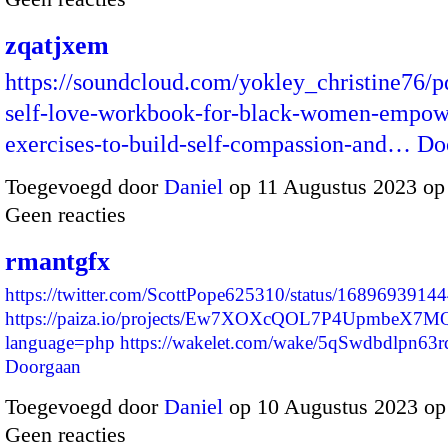
zqatjxem
https://soundcloud.com/yokley_christine76/p
self-love-workbook-for-black-women-empow
exercises-to-build-self-compassion-and…
Do
Toegevoegd door
Daniel
op 11 Augustus 2023 op
Geen reacties
rmantgfx
https://twitter.com/ScottPope625310/status/168969391
https://paiza.io/projects/Ew7XOXcQOL7P4UpmbeX7M
language=php
https://wakelet.com/wake/5qSwdbdlpn63
Doorgaan
Toegevoegd door
Daniel
op 10 Augustus 2023 o
Geen reacties