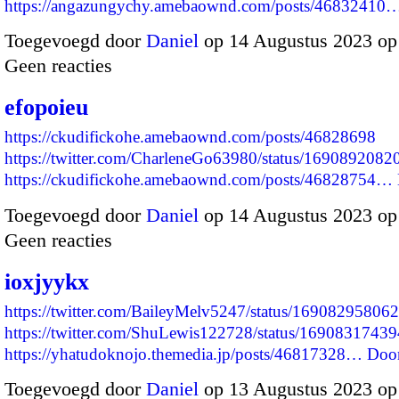
https://angazungychy.amebaownd.com/posts/46832410
Toegevoegd door
Daniel
op 14 Augustus 2023 op
Geen reacties
efopoieu
https://ckudifickohe.amebaownd.com/posts/46828698
https://twitter.com/CharleneGo63980/status/169089208
https://ckudifickohe.amebaownd.com/posts/46828754…
Toegevoegd door
Daniel
op 14 Augustus 2023 op
Geen reacties
ioxjyykx
https://twitter.com/BaileyMelv5247/status/1690829580
https://twitter.com/ShuLewis122728/status/169083174
https://yhatudoknojo.themedia.jp/posts/46817328…
Doo
Toegevoegd door
Daniel
op 13 Augustus 2023 o