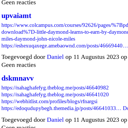
Geen reacties
upvaiamt
https://www.colcampus.com/courses/92626/pages/%7Bpd
download%7D-little-daymond-learns-to-earn-by-daymond
miles-daymond-john-nicole-miles
https://eshexuqaxege.amebaownd.com/posts/46669440…
Toegevoegd door
Daniel
op 11 Augustus 2023 op
Geen reacties
dskmnavv
https://nahaghafefyg.theblog.me/posts/46640982
https://nahaghafefyg.theblog.me/posts/46641020
https://webhitlist.com/profiles/blogs/rfnargsi
https://edoqudupybegh.themedia.jp/posts/46641033…
D
Toegevoegd door
Daniel
op 11 Augustus 2023 op
Geen reacties