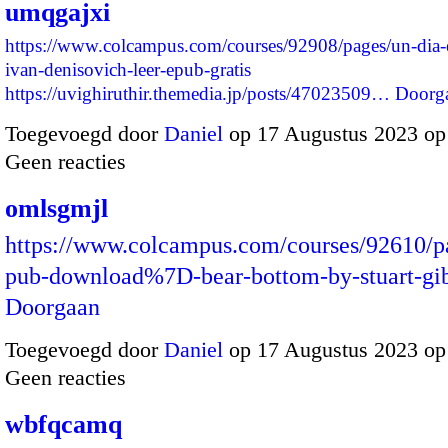
umqgajxi
https://www.colcampus.com/courses/92908/pages/un-dia-e
ivan-denisovich-leer-epub-gratis
https://uvighiruthir.themedia.jp/posts/47023509…
Doorg
Toegevoegd door
Daniel
op 17 Augustus 2023 op
Geen reacties
omlsgmjl
https://www.colcampus.com/courses/92610/
pub-download%7D-bear-bottom-by-stuart-g
Doorgaan
Toegevoegd door
Daniel
op 17 Augustus 2023 op
Geen reacties
wbfqcamq