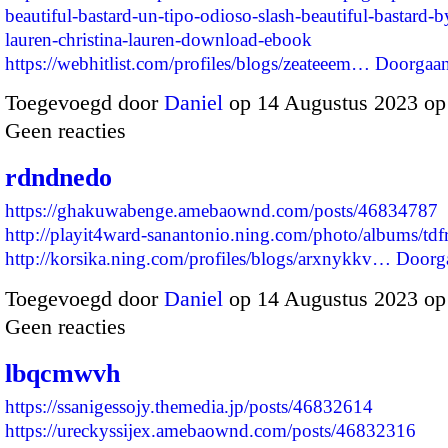
beautiful-bastard-un-tipo-odioso-slash-beautiful-bastard-by
lauren-christina-lauren-download-ebook
https://webhitlist.com/profiles/blogs/zeateeem…
Doorgaa
Toegevoegd door
Daniel
op 14 Augustus 2023 o
Geen reacties
rdndnedo
https://ghakuwabenge.amebaownd.com/posts/46834787
http://playit4ward-sanantonio.ning.com/photo/albums/td
http://korsika.ning.com/profiles/blogs/arxnykkv…
Doorg
Toegevoegd door
Daniel
op 14 Augustus 2023 op
Geen reacties
lbqcmwvh
https://ssanigessojy.themedia.jp/posts/46832614
https://ureckyssijex.amebaownd.com/posts/46832316