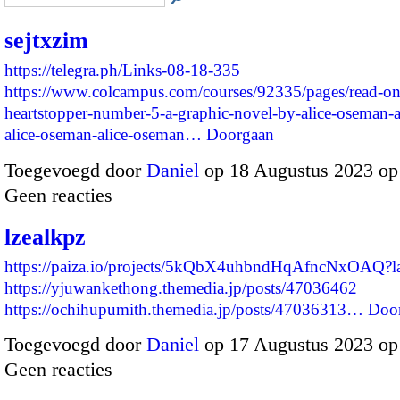
sejtxzim
https://telegra.ph/Links-08-18-335
https://www.colcampus.com/courses/92335/pages/read-on
heartstopper-number-5-a-graphic-novel-by-alice-oseman-
alice-oseman-alice-oseman…
Doorgaan
Toegevoegd door
Daniel
op 18 Augustus 2023 op
Geen reacties
lzealkpz
https://paiza.io/projects/5kQbX4uhbndHqAfncNxOAQ?
https://yjuwankethong.themedia.jp/posts/47036462
https://ochihupumith.themedia.jp/posts/47036313…
Doo
Toegevoegd door
Daniel
op 17 Augustus 2023 op
Geen reacties