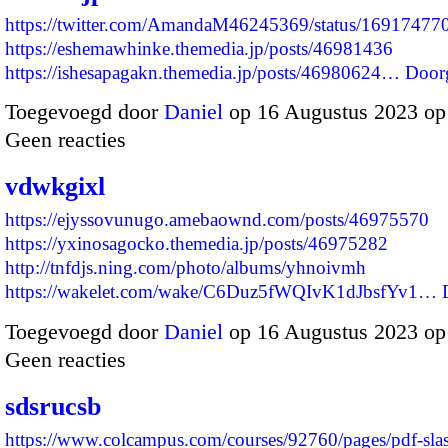
https://twitter.com/AmandaM46245369/status/1691747
https://eshemawhinke.themedia.jp/posts/46981436
https://ishesapagakn.themedia.jp/posts/46980624…
Door
Toegevoegd door
Daniel
op 16 Augustus 2023 op
Geen reacties
vdwkgixl
https://ejyssovunugo.amebaownd.com/posts/46975570
https://yxinosagocko.themedia.jp/posts/46975282
http://tnfdjs.ning.com/photo/albums/yhnoivmh
https://wakelet.com/wake/C6Duz5fWQIvK1dJbsfYv1…
Toegevoegd door
Daniel
op 16 Augustus 2023 o
Geen reacties
sdsrucsb
https://www.colcampus.com/courses/92760/pages/pdf-sla