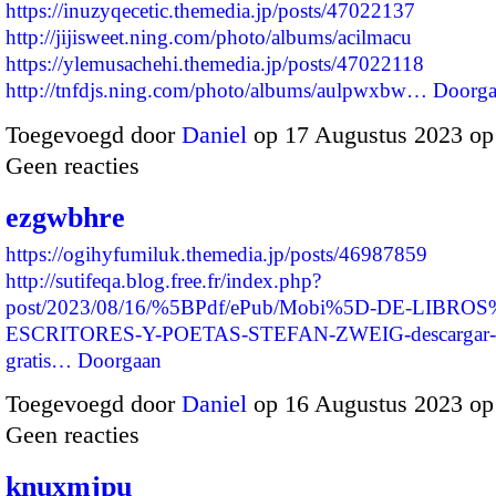
https://inuzyqecetic.themedia.jp/posts/47022137
http://jijisweet.ning.com/photo/albums/acilmacu
https://ylemusachehi.themedia.jp/posts/47022118
http://tnfdjs.ning.com/photo/albums/aulpwxbw…
Doorga
Toegevoegd door
Daniel
op 17 Augustus 2023 op
Geen reacties
ezgwbhre
https://ogihyfumiluk.themedia.jp/posts/46987859
http://sutifeqa.blog.free.fr/index.php?
post/2023/08/16/%5BPdf/ePub/Mobi%5D-DE-LIBROS
ESCRITORES-Y-POETAS-STEFAN-ZWEIG-descargar-
gratis…
Doorgaan
Toegevoegd door
Daniel
op 16 Augustus 2023 o
Geen reacties
knuxmjpu