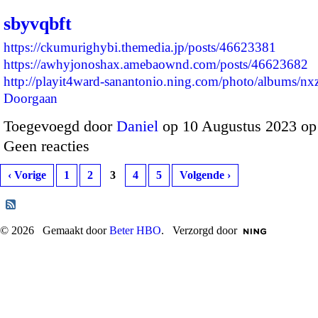
sbyvqbft
https://ckumurighybi.themedia.jp/posts/46623381
https://awhyjonoshax.amebaownd.com/posts/46623682
http://playit4ward-sanantonio.ning.com/photo/albums/
Doorgaan
Toegevoegd door
Daniel
op 10 Augustus 2023 o
Geen reacties
‹ Vorige
1
2
3
4
5
Volgende ›
© 2026 Gemaakt door
Beter HBO
. Verzorgd door