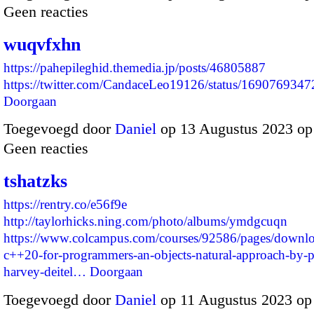
Geen reacties
wuqvfxhn
https://pahepileghid.themedia.jp/posts/46805887
https://twitter.com/CandaceLeo19126/status/1690769
Doorgaan
Toegevoegd door
Daniel
op 13 Augustus 2023 o
Geen reacties
tshatzks
https://rentry.co/e56f9e
http://taylorhicks.ning.com/photo/albums/ymdgcuqn
https://www.colcampus.com/courses/92586/pages/downlo
c++20-for-programmers-an-objects-natural-approach-by-pa
harvey-deitel…
Doorgaan
Toegevoegd door
Daniel
op 11 Augustus 2023 op