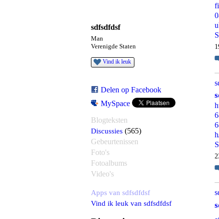
f
0
sdfsdfdsf
S
Man
1
Verenigde Staten
Vind ik leuk
s
Delen op Facebook
s
MySpace
h
6
Blogteksten
6
Discussies
(565)
h
Gebeurtenissen
S
Foto's
2
Fotoalbums
Video's
Apps van sdfsdfdsf
s
Vind ik leuk van sdfsdfdsf
s