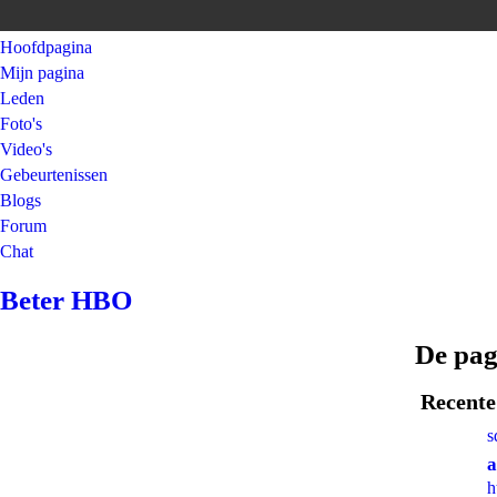
Hoofdpagina
Mijn pagina
Leden
Foto's
Video's
Gebeurtenissen
Blogs
Forum
Chat
Beter HBO
De pag
Recente 
s
a
h