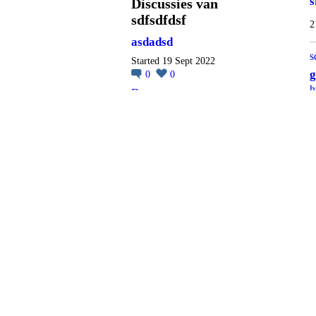
s
Discussies van
sdfsdfdsf
2
asdadsd
s
Started 19 Sept 2022
g
0
0
h
Doorgaan
s
sdffdgh5erdf
p
S
Started 23 Aug 2022
1
0
0
https://www.hihonor.com/c
z/club/topicdetail/topicid-
68604/…
s
Doorgaan
f
sdgffdy5dsssdd
s
Started 21 Aug 2022
d
0
0
1
https://www.hihonor.com/d
e/club/topicdetail/topicid-
1
21369/…