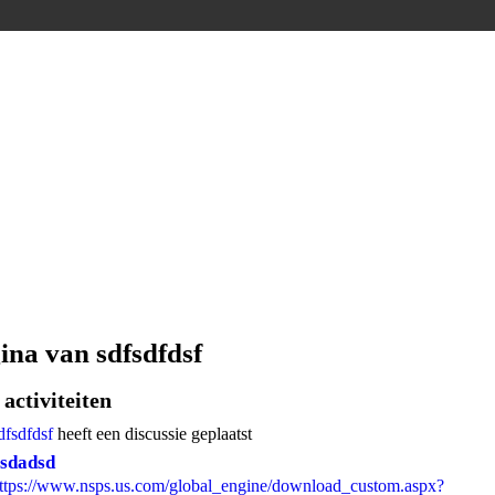
ina van sdfsdfdsf
activiteiten
dfsdfdsf
heeft een discussie geplaatst
sdadsd
ttps://www.nsps.us.com/global_engine/download_custom.aspx?