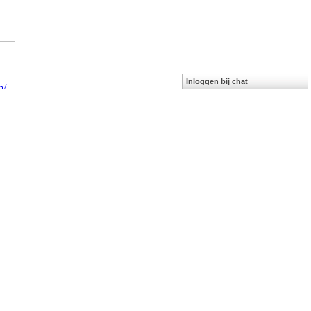
Inloggen bij chat
m/
cp