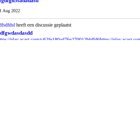
fgdfgh5sadadasd
1 Aug 2022
dfsdfdsf
heeft een discussie geplaatst
dfgwdasdasdd
ttps://play.acast.com/s/62fe180ad76e270012bbffd6
https://play.acast.co
/62fe19bd1ed6f800136a7d50
https://pastebin.com/n9QmxAHf
http://th.
.sh/3ijdv
https://pastebin.com/rqVwC673…
ee More
8 Aug 2022
0
Opmerkingen
0
Vindt leuk
dfsdfdsf
heeft discussies geplaatst
jhty56sdadasds
adfgdhg5efdsfddf
fhfgh5sdsdsdsd
 meer...
4 Aug 2022