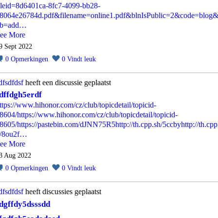
ileid=8d6401ca-8fc7-4099-bb28-
8064e26784d.pdf&filename=online1.pdf&blnIsPublic=2&code=blog&
ub=add…
ee More
9 Sept 2022
0
Opmerkingen
0
Vindt leuk
dfsdfdsf
heeft een discussie geplaatst
dffdgh5erdf
ttps://www.hihonor.com/cz/club/topicdetail/topicid-
8604/
https://www.hihonor.com/cz/club/topicdetail/topicid-
8605/
https://pastebin.com/dJNN75R5
http://th.cpp.sh/5ccby
http://th.cpp
/8ou2f…
ee More
3 Aug 2022
0
Opmerkingen
0
Vindt leuk
dfsdfdsf
heeft discussies geplaatst
dgffdy5dsssdd