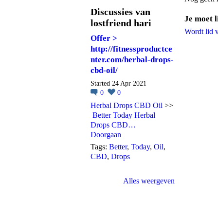
Discussies van
Je moet l
lostfriend hari
Wordt lid
Offer >
http://fitnessproductce
nter.com/herbal-drops-
cbd-oil/
Started 24 Apr 2021
0
0
Herbal Drops CBD Oil
>>
Better Today Herbal
Drops CBD…
Doorgaan
Tags:
Better
,
Today
,
Oil
,
CBD
,
Drops
Alles weergeven