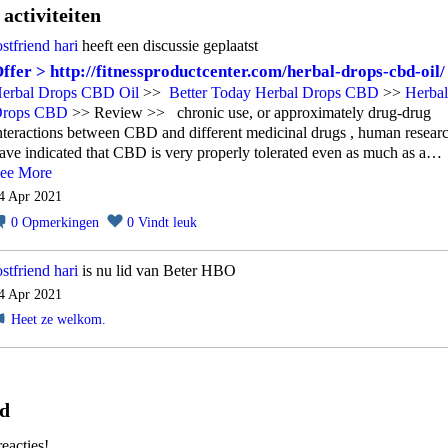
activiteiten
ostfriend hari
heeft een discussie geplaatst
ffer > http://fitnessproductcenter.com/herbal-drops-cbd-oil/
erbal Drops CBD Oil
>>
Better Today Herbal Drops CBD
>>
Herbal
rops CBD
>> Review >> chronic use, or approximately drug-drug
nteractions between CBD and different medicinal drugs , human resear
ave indicated that CBD is very properly tolerated even as much as a…
ee More
4 Apr 2021
0
Opmerkingen
0
Vindt leuk
ostfriend hari
is nu lid van Beter HBO
4 Apr 2021
Heet ze welkom.
rd
eacties!