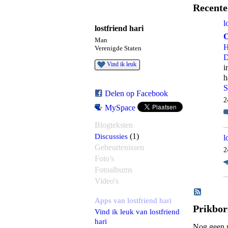
Recente 
l
lostfriend hari
O
Man
H
Verenigde Staten
D
Vind ik leuk
i
h
S
Delen op Facebook
2
MySpace
Blogteksten
Discussies
(1)
l
Gebeurtenissen
2
Foto's
Fotoalbums
Video's
Apps van lostfriend hari
Prikbo
Vind ik leuk van lostfriend
hari
Nog geen r