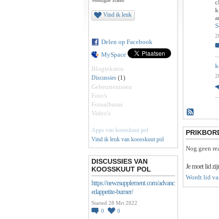
Verenigde Staten
c
k
Vind ik leuk
a
S
2
Delen op Facebook
MySpace
k
Blogteksten
2
(1)
Discussies
Gebeurtenissen
Foto's
Fotoalbums
Video's
Apps van koosskuut pol
PRIKBOR
Vind ik leuk van koosskuut pol
Nog geen rea
DISCUSSIES VAN
Je moet lid z
KOOSSKUUT POL
Wordt lid v
https://newzsupplement.com/advanc
edappetite-burner/
Started 28 Mrt 2022
0
0