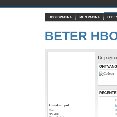
HOOFDPAGINA
MIJN PAGINA
LEDE
BETER HB
De pagina
ONTVANG
RECENTE 
k
koosskuut pol
h
A
Man
d
new york