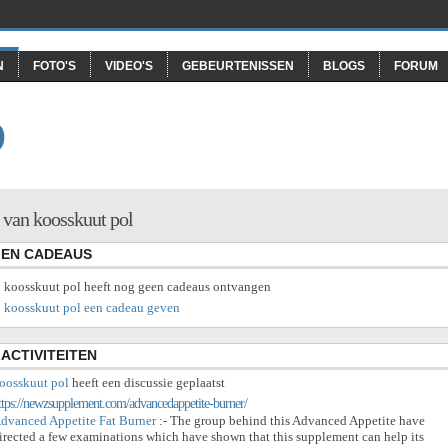
N
FOTO'S
VIDEO'S
GEBEURTENISSEN
BLOGS
FORUM
O
 van koosskuut pol
EN CADEAUS
koosskuut pol heeft nog geen cadeaus ontvangen
koosskuut pol een cadeau geven
ACTIVITEITEN
oosskuut pol
heeft een discussie geplaatst
ttps://newzsupplement.com/advancedappetite-burner/
dvanced Appetite Fat Burner
:- The group behind this Advanced Appetite have
irected a few examinations which have shown that this supplement can help its