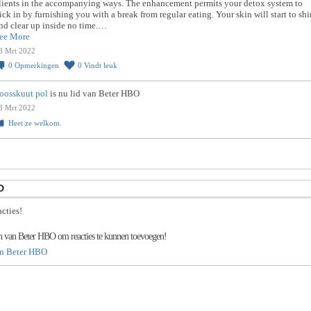
lients in the accompanying ways. The enhancement permits your detox system to
ick in by furnishing you with a break from regular eating. Your skin will start to sh
nd clear up inside no time.…
ee More
8 Mrt 2022
0
Opmerkingen
0
Vindt leuk
oosskuut pol
is nu lid van Beter HBO
8 Mrt 2022
Heet ze welkom.
D
cties!
ijn van Beter HBO om reacties te kunnen toevoegen!
an Beter HBO