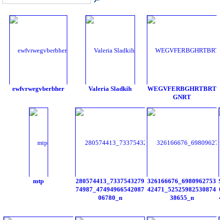
ewfvrwegvberbher
Valeria Sladkih
WEGVFERBGHRTBRT
GNRT
mtp
280574413_7337543279
326166676_6980962753
74987_47494966542087
42471_52525982530874
06780_n
38655_n