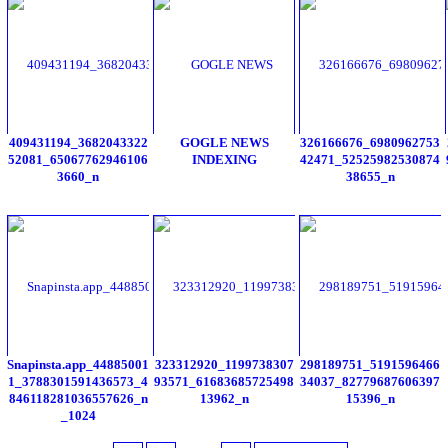
409431194_3682043322
GOGLE NEWS
326166676_6980962753
52081_65067762946106
INDEXING
42471_52525982530874
3660_n
38655_n
Snapinsta.app_44885001
323312920_1199738307
298189751_5191596466
1_3788301591436573_4
93571_61683685725498
34037_82779687606397
846118281036557626_n
13962_n
15396_n
_1024