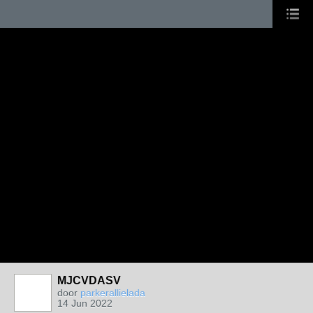
MJCVDASV
door
parkerallielada
14 Jun 2022