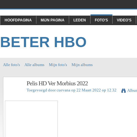
HOOFDPAGINA
MIJN PAGINA
LEDEN
FOTO'S
VIDEO'S
BETER HBO
Alle foto's
Alle albums
Mijn foto's
Mijn albums
Pelis HD Ver Morbius 2022
Toegevoegd door
cuevana
op 22 Maart 2022 op 12.32
Album