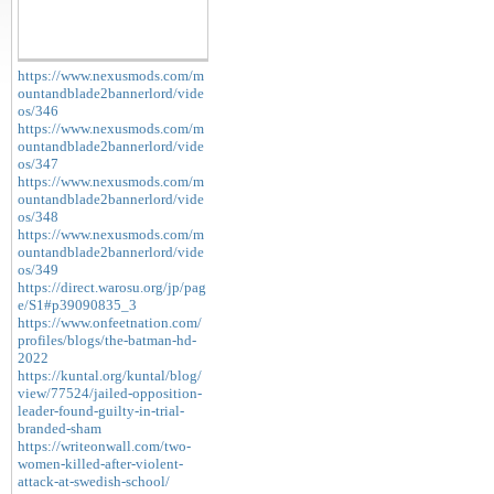
https://www.nexusmods.com/m
ountandblade2bannerlord/vide
os/346
https://www.nexusmods.com/m
ountandblade2bannerlord/vide
os/347
https://www.nexusmods.com/m
ountandblade2bannerlord/vide
os/348
https://www.nexusmods.com/m
ountandblade2bannerlord/vide
os/349
https://direct.warosu.org/jp/pag
e/S1#p39090835_3
https://www.onfeetnation.com/
profiles/blogs/the-batman-hd-
2022
https://kuntal.org/kuntal/blog/
view/77524/jailed-opposition-
leader-found-guilty-in-trial-
branded-sham
https://writeonwall.com/two-
women-killed-after-violent-
attack-at-swedish-school/