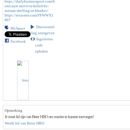
https://dailybusinesspost.com/h
olocaust-survivor-killed-by-
russian-shelling-in-kharkiv/
https://rextester.com/FFWWX1
807
Diavoorstel
MySpace
ling weergeven
Ingesloten
Facebook
code
ophalen
Opmerking
Je moet lid zijn van Beter HBO om reacties te kunnen toevoegen!
Wordt lid van Beter HBO