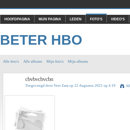
HOOFDPAGINA
MIJN PAGINA
LEDEN
FOTO'S
VIDEO'S
BETER HBO
Alle foto's
Alle albums
Mijn foto's
Mijn albums
cbvbvcbvcbn
Toegevoegd door
Veer Zara
op 22 Augustus 2021 op 4.19
Al