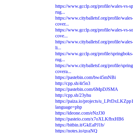
https://www.gcclp.org/profile/wales-vs-s
rug...
https://www.cityballetsf.org/profile/wales
cover...
https://www.gcclp.org/profile/wales-vs-so
cove...
https://www.cityballetsf.org/profile/wales
li...
https://www.gcclp.org/profile/springboks
rug...
https://www.cityballetsf.org/profile/sprin
covera...
https://pastebin.com/bw45mNBi
http://cpp.sh/4r5n3
https://pastebin.com/6MpDJSMA
http://cpp.sh/23yhu
https://paiza.io/projects/u_LPrDxLKZ
language=php
https://ideone.com/eNzJ30
https://pasteio.com/x7oXLKfbxHB6
https://bitbin.it/GkEaPJ1b/
https://notes.io/qyaNQ