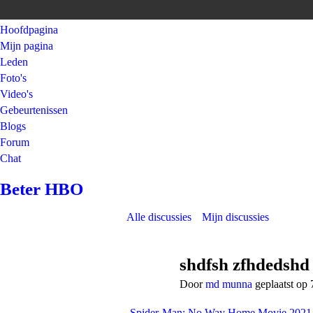
Hoofdpagina
Mijn pagina
Leden
Foto's
Video's
Gebeurtenissen
Blogs
Forum
Chat
Beter HBO
Alle discussies
Mijn discussies
shdfsh zfhdedshd
Door
md munna
geplaatst op 
Spider-Man: No Way Home Movie 2021